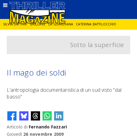
SILVIA DAI PRA'
BRILLARE
LA GUARDIANA
CATERINA BATTILOCCHIO
Sotto la superficie
JORGE DIAZ
LA SPIA
DELITTO IN CORNICE
GIANCARLO DE CATALDO
DIEGO ZANDEL
GLI ANNI DI PIETRA
Il mago dei soldi
L’antropologia documentaristica di un sud visto “dal
basso”
Articolo di
Fernando Fazzari
Giovedì
26 novembre 2009