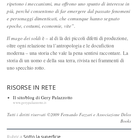
ripetono i meccanismi, ma offrono uno spunto di interesse in
più, perché consentono di far emergere dal passato fenomeni
e personaggi dimenticati, che comunque hanno segnato
epoche, costumi, economie, vite”
.
Il mago dei soldi
è – al di là dei piccoli difetti di produzione,
oltre ogni relazione tra l’antropologia e le docufiction
moderna – una storia che vale la pena sentirsi raccontare. La
storia di un uomo e della sua terra, rivista nei frammenti di
uno specchio rotto.
RISORSE IN RETE
Il sito/blog di Gery Palazzotto
www.gerypalazzotto.it
Tutti i diritti riservati ©2009 Fernando Fazzari e Associazione Delos
Books
Rubrica
Sotto la superficie