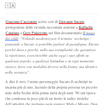
A
A
Giacomo Cacciatore
scrive così di
Giovanni Sucato
,
protagonista della vicenda raccontata assieme a
Raffaella
Catalano
e
Gery Palazzotto
nel film documentario
Il mago
dei soldi
:
“Volendo modernizzare il termine ‘archetipo’,
pensando a Sucato si potrebbe parlare di paradigma. Eterno
perché dura e perché, nella sua esemplarità che garantisce
la ripetizione, eserciterebbe anche oggi i suoi effetti su
qualsiasi popolo, a qualsiasi latitudine e in ogni momento
storico; forse con modalità diverse nella forma, ma identico
nella sostanza”
.
A dire il vero, l’uomo-personaggio Sucato di archetipi ne
incarna più di uno, facendo della propria persona un piccolo
mito della Sicilia della prima metà degli anni ’90 (un’epoca
che condensa in poco più di un lustro le radici storiche
dell’attualità che inaliamo ogni giorno): Mida e Messia, Don