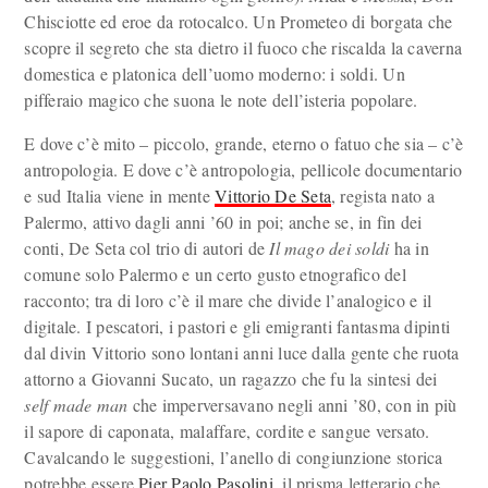
Chisciotte ed eroe da rotocalco. Un Prometeo di borgata che
scopre il segreto che sta dietro il fuoco che riscalda la caverna
domestica e platonica dell’uomo moderno: i soldi. Un
pifferaio magico che suona le note dell’isteria popolare.
E dove c’è mito – piccolo, grande, eterno o fatuo che sia – c’è
antropologia. E dove c’è antropologia, pellicole documentario
e sud Italia viene in mente
Vittorio De Seta
, regista nato a
Palermo, attivo dagli anni ’60 in poi; anche se, in fin dei
conti, De Seta col trio di autori de
Il mago dei soldi
ha in
comune solo Palermo e un certo gusto etnografico del
racconto; tra di loro c’è il mare che divide l’analogico e il
digitale. I pescatori, i pastori e gli emigranti fantasma dipinti
dal divin Vittorio sono lontani anni luce dalla gente che ruota
attorno a Giovanni Sucato, un ragazzo che fu la sintesi dei
self made man
che imperversavano negli anni ’80, con in più
il sapore di caponata, malaffare, cordite e sangue versato.
Cavalcando le suggestioni, l’anello di congiunzione storica
potrebbe essere
Pier Paolo Pasolini
, il prisma letterario che