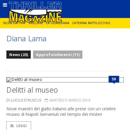
SILVIA DAI PRA'
BRILLARE
LA GUARDIANA
CATERINA BATTILOCCHIO
Diana Lama
JORGE DIAZ
LA SPIA
DELITTO IN CORNICE
GIANCARLO DE CATALDO
News (23)
Approfondimenti (11)
DIEGO ZANDEL
GLI ANNI DI PIETRA
59
Delitti al museo
DI LUCIUS ETRUSCUS
MARTEDÌ 5 MARZO 2019
Nove maestri del giallo italiano alle prese con un celebre
museo di Napoli: benvenuti nel tempio dei misteri
LEGGI