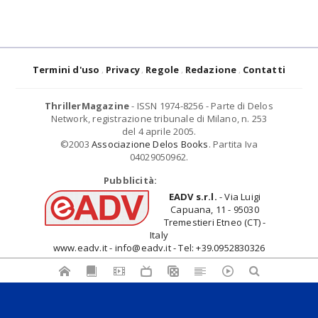
Termini d'uso
Privacy
Regole
Redazione
Contatti
ThrillerMagazine
- ISSN 1974-8256 - Parte di Delos
Network, registrazione tribunale di Milano, n. 253
del 4 aprile 2005.
©2003
Associazione Delos Books
. Partita Iva
04029050962.
Pubblicità:
EADV s.r.l.
- Via Luigi
Capuana, 11 - 95030
Tremestieri Etneo (CT) -
Italy
www.eadv.it - info@eadv.it - Tel: +39.0952830326