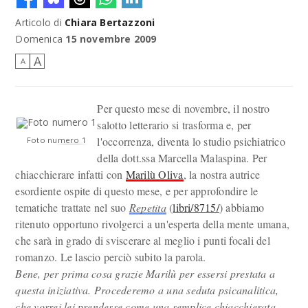
Articolo di
Chiara Bertazzoni
Domenica
15 novembre 2009
A
A
Per questo mese di novembre, il nostro
salotto letterario si trasforma e, per
l'occorrenza, diventa lo studio psichiatrico
Foto numero 1
della dott.ssa Marcella Malaspina. Per
chiacchierare infatti con
Marilù Oliva
, la nostra autrice
esordiente ospite di questo mese, e per approfondire le
tematiche trattate nel suo
Repetita
(
libri/8715/
) abbiamo
ritenuto opportuno rivolgerci a un'esperta della mente umana,
che sarà in grado di sviscerare al meglio i punti focali del
romanzo. Le lascio perciò subito la parola.
Bene, per prima cosa grazie Marilù per essersi prestata a
questa iniziativa. Procederemo a una seduta psicanalitica,
che vorrei lei prendesse come una semplice chiacchierata.