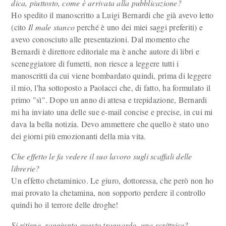
dica, piuttosto, come è arrivata alla pubblicazione?
Ho spedito il manoscritto a Luigi Bernardi che già avevo letto
(cito
Il male stanco
perché è uno dei miei saggi preferiti) e
avevo conosciuto alle presentazioni. Dal momento che
Bernardi è direttore editoriale ma è anche autore di libri e
sceneggiatore di fumetti, non riesce a leggere tutti i
manoscritti da cui viene bombardato quindi, prima di leggere
il mio, l'ha sottoposto a Paolacci che, di fatto, ha formulato il
primo "sì". Dopo un anno di attesa e trepidazione, Bernardi
mi ha inviato una delle sue e-mail concise e precise, in cui mi
dava la bella notizia. Devo ammettere che quello è stato uno
dei giorni più emozionanti della mia vita.
Che effetto le fa vedere il suo lavoro sugli scaffali delle
librerie?
Un effetto chetaminico. Le giuro, dottoressa, che però non ho
mai provato la chetamina, non sopporto perdere il controllo
quindi ho il terrore delle droghe!
Si ritiene, raggiunto questo traguardo, una scrittrice?