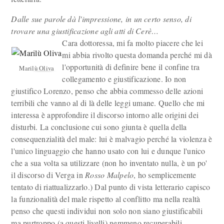
Dalle sue parole dà l'impressione, in un certo senso, di
trovare una giustificazione agli atti di Cerè…
Cara dottoressa, mi fa molto piacere che lei
mi abbia rivolto questa domanda perché mi dà
l'opportunità di definire bene il confine tra
Marilù Oliva
collegamento e giustificazione. Io non
giustifico Lorenzo, penso che abbia commesso delle azioni
terribili che vanno al di là delle leggi umane. Quello che mi
interessa è approfondire il discorso intorno alle origini dei
disturbi. La conclusione cui sono giunta è quella della
consequenzialità del male: lui è malvagio perché la violenza è
l'unico linguaggio che hanno usato con lui e dunque l'unico
che a sua volta sa utilizzare (non ho inventato nulla, è un po'
il discorso di Verga in
Rosso Malpelo
, ho semplicemente
tentato di riattualizzarlo.) Dal punto di vista letterario capisco
la funzionalità del male rispetto al conflitto ma nella realtà
penso che questi individui non solo non siano giustificabili
ma purtroppo (a questi livelli) nemmeno recuperabili.