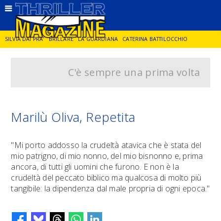
SILVIA DAI PRA'
BRILLARE
LA GUARDIANA
CATERINA BATTILOCCHIO
C'è sempre una prima volta
JORGE DIAZ
LA SPIA
DELITTO IN CORNICE
GIANCARLO DE CATALDO
DIEGO ZANDEL
GLI ANNI DI PIETRA
Marilù Oliva, Repetita
"Mi porto addosso la crudeltà atavica che è stata del
mio patrigno, di mio nonno, del mio bisnonno e, prima
ancora, di tutti gli uomini che furono. E non è la
crudeltà del peccato biblico ma qualcosa di molto più
tangibile: la dipendenza dal male propria di ogni epoca."