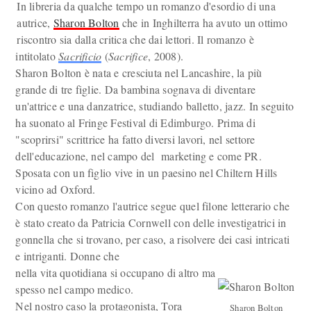
In libreria da qualche tempo un romanzo d'esordio di una
autrice,
Sharon Bolton
che in Inghilterra ha avuto un ottimo
riscontro sia dalla critica che dai lettori. Il romanzo è
intitolato
Sacrificio
(
Sacrifice
, 2008).
Sharon Bolton è nata e cresciuta nel Lancashire, la più
grande di tre figlie. Da bambina sognava di diventare
un'attrice e una danzatrice, studiando balletto, jazz. In seguito
ha suonato al Fringe Festival di Edimburgo. Prima di
"scoprirsi" scrittrice ha fatto diversi lavori, nel settore
dell'educazione, nel campo del marketing e come PR.
Sposata con un figlio vive in un paesino nel Chiltern Hills
vicino ad Oxford.
Con questo romanzo l'autrice segue quel filone letterario che
è stato creato da Patricia Cornwell con delle investigatrici in
gonnella che si trovano, per caso, a risolvere dei casi intricati
e intriganti. Donne che
nella vita quotidiana si occupano di altro ma
spesso nel campo medico.
Nel nostro caso la protagonista, Tora
Sharon Bolton