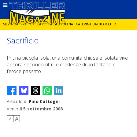
SILVIA DAI PRA'
BRILLARE
LA GUARDIANA
CATERINA BATTILOCCHIO
Sacrificio
JORGE DIAZ
LA SPIA
DELITTO IN CORNICE
GIANCARLO DE CATALDO
In una piccola isola, una comunità chiusa e isolata vive
ancora secondo ritmi e credenze di un lontano e
DIEGO ZANDEL
GLI ANNI DI PIETRA
feroce passato
Articolo di
Pino Cottogni
Venerdì
5 settembre 2008
A
A