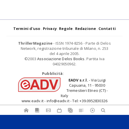
Termini d'uso
Privacy
Regole
Redazione
Contatti
ThrillerMagazine
- ISSN 1974-8256 - Parte di Delos
Network, registrazione tribunale di Milano, n. 253
del 4 aprile 2005.
©2003
Associazione Delos Books
. Partita Iva
04029050962.
Pubblicità:
EADV s.r.l.
- Via Luigi
Capuana, 11 - 95030
Tremestieri Etneo (CT) -
Italy
www.eadv.it - info@eadv.it - Tel: +39.0952830326