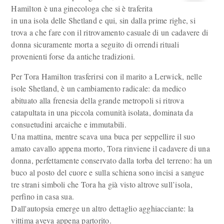
Hamilton è una ginecologa che si è traferita
in una isola delle Shetland e qui, sin dalla prime righe, si
trova a che fare con il ritrovamento casuale di un cadavere di
donna sicuramente morta a seguito di orrendi rituali
provenienti forse da antiche tradizioni.
Per Tora Hamilton trasferirsi con il marito a Lerwick, nelle
isole Shetland, è un cambiamento radicale: da medico
abituato alla frenesia della grande metropoli si ritrova
catapultata in una piccola comunità isolata, dominata da
consuetudini arcaiche e immutabili.
Una mattina, mentre scava una buca per seppellire il suo
amato cavallo appena morto, Tora rinviene il cadavere di una
donna, perfettamente conservato dalla torba del terreno: ha un
buco al posto del cuore e sulla schiena sono incisi a sangue
tre strani simboli che Tora ha già visto altrove sull’isola,
perfino in casa sua.
Dall'autopsia emerge un altro dettaglio agghiacciante: la
vittima aveva appena partorito.