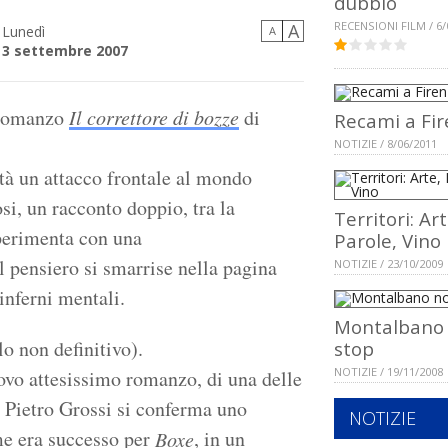
dubbio
RECENSIONI FILM / 6/
A
Lunedì
A
3 settembre 2007
l romanzo
Il correttore di bozze
di
Recami a Fi
NOTIZIE / 8/06/2011
à un attacco frontale al mondo
si, un racconto doppio, tra la
Territori: Art
perimenta con una
Parole, Vino
il pensiero si smarrise nella pagina
NOTIZIE / 23/10/2009
 inferni mentali.
Montalbano
lo non definitivo).
stop
NOTIZIE / 19/11/2008
uovo attesissimo romanzo, di una delle
. Pietro Grossi si conferma uno
NOTIZIE
ome era successo per
, in un
Boxe