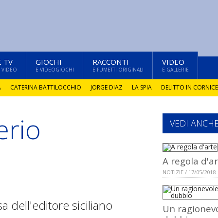
E TV
GIOCHI
RACCONTI
VIDEO
 VIDEO
E VIDEOGIOCHI
E FUMETTI ORIGINALI
E GALLERIE
A
CATERINA BATTILOCCHIO
JORGE DIAZ
LA SPIA
DELITTO IN CORNICE
erio
VEDI ANCH
A regola d'a
NOTIZIE / 17/05/2018
a dell'editore siciliano
Un ragionev