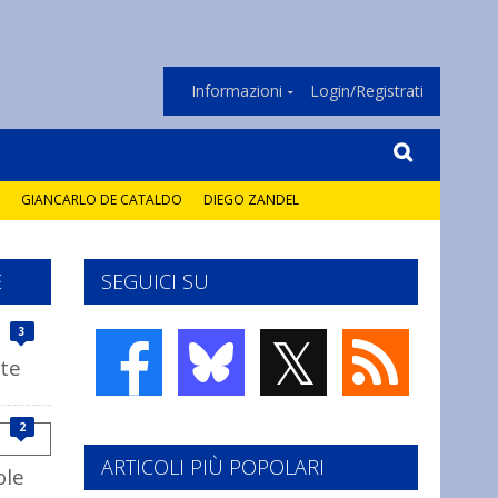
Informazioni
Login/Registrati
GIANCARLO DE CATALDO
DIEGO ZANDEL
E
SEGUICI SU
𝕏
3
rte
2
ARTICOLI PIÙ POPOLARI
ole