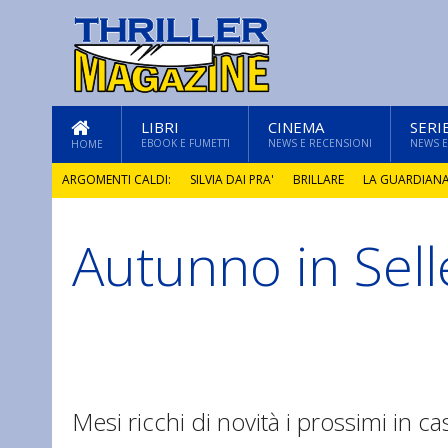
LIBRI
CINEMA
SERI
EBOOK E FUMETTI
NEWS E RECENSIONI
NEWS E
HOME
ARGOMENTI CALDI:
SILVIA DAI PRA'
BRILLARE
LA GUARDIAN
Autunno in Sell
GLI ANNI DI PIETRA
Mesi ricchi di novità i prossimi in cas