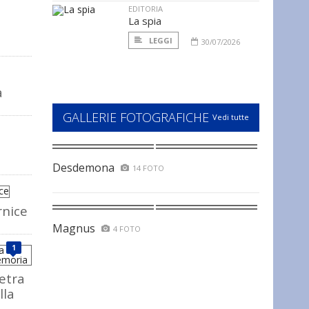
EDITORIA
La spia
LEGGI
30/07/2026
a
GALLERIE FOTOGRAFICHE
Vedi tutte
Desdemona
14 FOTO
rnice
Magnus
4 FOTO
1
ietra
lla