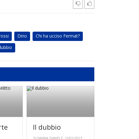
rossi
Dino
Chi ha ucciso Fermat?
 dubbio
rte
Il dubbio
SUSANNA DANIELE, 13/01/2023