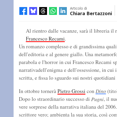
Articolo di
Chiara Bertazzoni
Al rientro dalle vacanze, sarà il libreria i
Francesco Recami
.
Un romanzo complesso e di grandissima qualit
dell'editoria e al genere giallo. Una metamorfo
parabola e l'horror in cui Francesco Recami s
narrativadell'enigma e dell'ossessione, in cui 
scritta, e fissa lo sguardo sui nostri quotidiani
In ottobre tornerà
Pietro Grossi
con
Dino
(tito
Dopo lo straordinario successo di
, il n
Pugni
vere sorprese della narrativa italiana del 2006
scrittore vero; ambienta la sua storia, così c