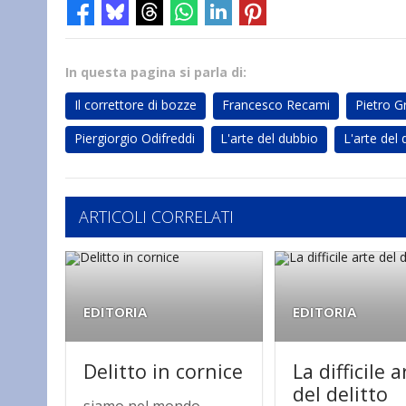
In questa pagina si parla di:
Il correttore di bozze
Francesco Recami
Pietro G
Piergiorgio Odifreddi
L'arte del dubbio
L'arte del
ARTICOLI CORRELATI
EDITORIA
EDITORIA
Delitto in cornice
La difficile a
del delitto
siamo nel mondo