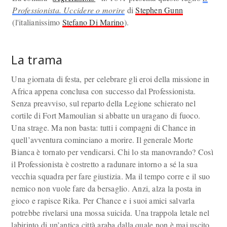
Professionista. Uccidere o morire
di
Stephen Gunn
(l'italianissimo
Stefano Di Marino
).
La trama
Una giornata di festa, per celebrare gli eroi della missione in
Africa appena conclusa con successo dal Professionista.
Senza preavviso, sul reparto della Legione schierato nel
cortile di Fort Mamoulian si abbatte un uragano di fuoco.
Una strage. Ma non basta: tutti i compagni di Chance in
quell’avventura cominciano a morire. Il generale Morte
Bianca è tornato per vendicarsi. Chi lo sta manovrando? Così
il Professionista è costretto a radunare intorno a sé la sua
vecchia squadra per fare giustizia. Ma il tempo corre e il suo
nemico non vuole fare da bersaglio. Anzi, alza la posta in
gioco e rapisce Rika. Per Chance e i suoi amici salvarla
potrebbe rivelarsi una mossa suicida. Una trappola letale nel
labirinto di un’antica città araba dalla quale non è mai uscito