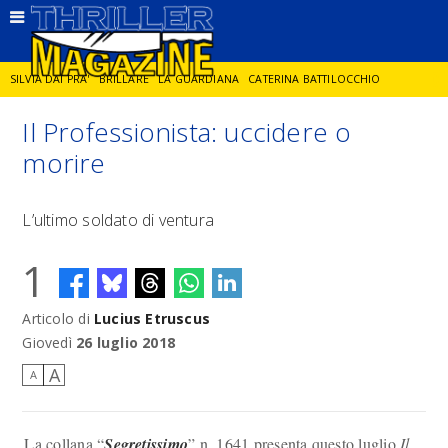
SILVIA DAI PRA'
BRILLARE
LA GUARDIANA
CATERINA BATTILOCCHIO
Il Professionista: uccidere o
JORGE DIAZ
LA SPIA
DELITTO IN CORNICE
GIANCARLO DE CATALDO
morire
DIEGO ZANDEL
GLI ANNI DI PIETRA
L’ultimo soldato di ventura
1
Articolo di
Lucius Etruscus
Giovedì
26 luglio 2018
A
A
La collana “
Segretissimo
” n. 1641 presenta questo luglio
Il