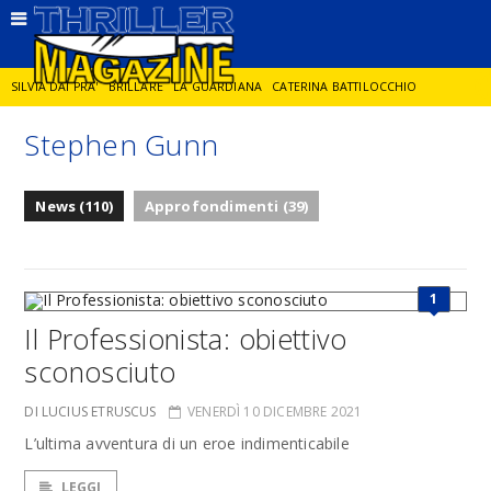
SILVIA DAI PRA'
BRILLARE
LA GUARDIANA
CATERINA BATTILOCCHIO
Stephen Gunn
JORGE DIAZ
LA SPIA
DELITTO IN CORNICE
GIANCARLO DE CATALDO
News (110)
Approfondimenti (39)
DIEGO ZANDEL
GLI ANNI DI PIETRA
1
Il Professionista: obiettivo
sconosciuto
DI LUCIUS ETRUSCUS
VENERDÌ 10 DICEMBRE 2021
L’ultima avventura di un eroe indimenticabile
LEGGI