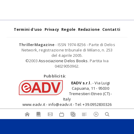
Termini d'uso
Privacy
Regole
Redazione
Contatti
ThrillerMagazine
- ISSN 1974-8256 - Parte di Delos
Network, registrazione tribunale di Milano, n. 253
del 4 aprile 2005.
©2003
Associazione Delos Books
. Partita Iva
04029050962.
Pubblicità:
EADV s.r.l.
- Via Luigi
Capuana, 11 - 95030
Tremestieri Etneo (CT) -
Italy
www.eadv.it - info@eadv.it - Tel: +39.0952830326