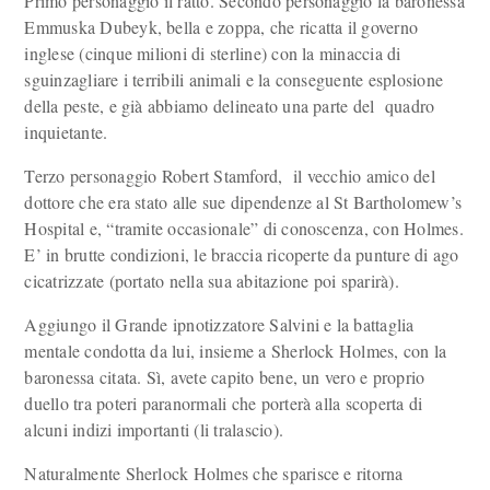
Primo personaggio il ratto. Secondo personaggio la baronessa
Emmuska Dubeyk, bella e zoppa, che ricatta il governo
inglese (cinque milioni di sterline) con la minaccia di
sguinzagliare i terribili animali e la conseguente esplosione
della peste, e già abbiamo delineato una parte del quadro
inquietante.
Terzo personaggio Robert Stamford, il vecchio amico del
dottore che era stato alle sue dipendenze al St Bartholomew’s
Hospital e, “tramite occasionale” di conoscenza, con Holmes.
E’ in brutte condizioni, le braccia ricoperte da punture di ago
cicatrizzate (portato nella sua abitazione poi sparirà).
Aggiungo il Grande ipnotizzatore Salvini e la battaglia
mentale condotta da lui, insieme a Sherlock Holmes, con la
baronessa citata. Sì, avete capito bene, un vero e proprio
duello tra poteri paranormali che porterà alla scoperta di
alcuni indizi importanti (li tralascio).
Naturalmente Sherlock Holmes che sparisce e ritorna