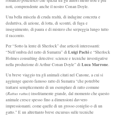
romanzo poliziesco che spazia tra gli autori meno noti e più
noti, comprendente anche il nostro Conan Doyle.
Una bella miscela di cruda realtà, di indagine concreta e
deduttiva, di azione, di lotta, di scontri, di fuga e
inseguimento, di paura e di mistero che serpeggia lungo tutto
il racconto.
Per “Sotto la lente di Sherlock” due articoli interessanti:
Luigi Pachì
“Nell’ombra del ratto di Sumatra” di
e “Sherlock
Holmes consulting detective: scienze e tecniche investigative
Luca Marrone
nella produzione di Arthur Conan Doyle” di
.
Un breve viaggio tra gli animali citati nel Canone, a cui si
aggiunge questo famoso ratto di Sumatra “che potrebbe
trattarsi semplicemente di un esemplare di ratto comune
(
Rattus rattus
) insolitamente grande, dal momento che questo
animale cresce spesso fino a dimensioni davvero
impressionanti. come quelle di un grosso coniglio o di un
gatto." E un altrettanto breve excursus sulle tecniche