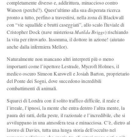
completamente diverso e, addirittura, minaccioso contro
Watson (perché?). Quest’ultimo alla sua disperata ricerca
pronto a tutto, perfino a travestirsi, nella zona di Blackwall
con “vie squallide e brutti caseggiati”, allo scalo fluviale di
Cristopher Dock (nave misteriosa
Matilda Briggs
) rischiando
la vita per ritrovarlo. Insomma, il dottore in azione! (aiutato
anche dalla infermiera Mellor).
Naturalmente non mancano altri interpreti più o meno
importanti come l’ispettore Lestrade, Mycroft Holmes, il
medico oscuro Simeon Karswell e Josiah Barton, proprietario
del Ponte dei Sogni, dove succedono incredibili
combattimenti di animali.
Squarci di Londra con il solito traffico difficile, il reale e
l’irreale, l’ipnosi, la mente che entra dentro l’altra mente, la
paura dei ratti, della peste, il razionale e l’incredibile, che si
avviluppano in una atmosfera tesa e minacciosa. C’è, dietro al
lavoro di Davies, tutta una lunga storia dell’occulto nel