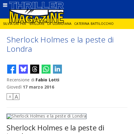
SILVIA DAI PRA'
BRILLARE
LA GUARDIANA
CATERINA BATTILOCCHIO
Sherlock Holmes e la peste di
JORGE DIAZ
LA SPIA
DELITTO IN CORNICE
GIANCARLO DE CATALDO
Londra
DIEGO ZANDEL
GLI ANNI DI PIETRA
Recensione di
Fabio Lotti
Giovedì
17 marzo 2016
A
A
Sherlock Holmes e la peste di