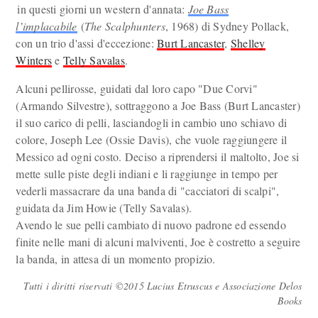
in questi giorni un western d'annata:
Joe Bass
l’implacabile
(
The Scalphunters
, 1968) di Sydney Pollack,
con un trio d'assi d'eccezione:
Burt Lancaster
,
Shelley
Winters
e
Telly Savalas
.
Alcuni pellirosse, guidati dal loro capo "Due Corvi"
(Armando Silvestre), sottraggono a Joe Bass (Burt Lancaster)
il suo carico di pelli, lasciandogli in cambio uno schiavo di
colore, Joseph Lee (Ossie Davis), che vuole raggiungere il
Messico ad ogni costo. Deciso a riprendersi il maltolto, Joe si
mette sulle piste degli indiani e li raggiunge in tempo per
vederli massacrare da una banda di "cacciatori di scalpi",
guidata da Jim Howie (Telly Savalas).
Avendo le sue pelli cambiato di nuovo padrone ed essendo
finite nelle mani di alcuni malviventi, Joe è costretto a seguire
la banda, in attesa di un momento propizio.
Tutti i diritti riservati ©2015 Lucius Etruscus e Associazione Delos
Books