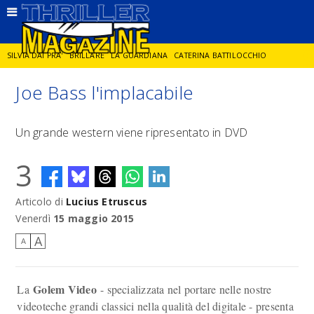
SILVIA DAI PRA'
BRILLARE
LA GUARDIANA
CATERINA BATTILOCCHIO
Joe Bass l'implacabile
JORGE DIAZ
LA SPIA
DELITTO IN CORNICE
GIANCARLO DE CATALDO
Un grande western viene ripresentato in DVD
DIEGO ZANDEL
GLI ANNI DI PIETRA
3
Articolo di
Lucius Etruscus
Venerdì
15 maggio 2015
A
A
Golem Video
La
- specializzata nel portare nelle nostre
videoteche grandi classici nella qualità del digitale - presenta