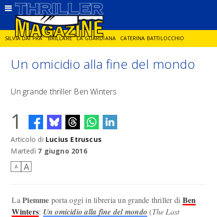
SILVIA DAI PRA'
BRILLARE
LA GUARDIANA
CATERINA BATTILOCCHIO
Un omicidio alla fine del mondo
JORGE DIAZ
LA SPIA
DELITTO IN CORNICE
GIANCARLO DE CATALDO
Un grande thriller Ben Winters
DIEGO ZANDEL
GLI ANNI DI PIETRA
1
Articolo di
Lucius Etruscus
Martedì
7 giugno 2016
A
A
Piemme
Ben
La
porta oggi in libreria un grande thriller di
Winters
:
Un omicidio alla fine del mondo
(
The Last