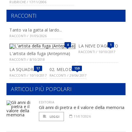
RUBRICHE / 17/11/2006
RACCONTI
Tanto va la gatta al lardo...
RACCONTI / 31/05/2026
4
1
LA NEVE D'AGOSTO
RACCONTI / 10/10/2017
L'artista della fuga (Anteprima)
RACCONTI / 8/10/2018
17
159
LA SQUADRA
02. MELODIA
RACCONTI / 10/10/2017
RACCONTI / 29/06/2017
ARTICOLI PIÙ POPOLARI
EDITORIA
Gli anni di pietra e il valore della memoria
11/07/2026
LEGGI