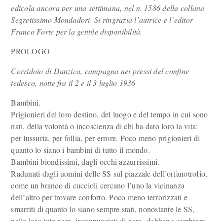
edicola ancora per una settimana, nel n. 1586 della collana
Segretissimo Mondadori. Si ringrazia l’autrice e l’editor
Franco Forte per la gentile disponibilità.
PROLOGO
Corridoio di Danzica, campagna nei pressi del confine
tedesco, notte fra il 2 e il 3 luglio 1936
Bambini.
Prigionieri del loro destino, del luogo e del tempo in cui sono
nati, della volontà o incoscienza di chi ha dato loro la vita:
per lussuria, per follia, per errore. Poco meno prigionieri di
quanto lo siano i bambini di tutto il mondo.
Bambini biondissimi, dagli occhi azzurrissimi.
Radunati dagli uomini delle SS sul piazzale dell’orfanotrofio,
come un branco di cuccioli cercano l’uno la vicinanza
dell’altro per trovare conforto. Poco meno terrorizzati e
smarriti di quanto lo siano sempre stati, nonostante le SS,
nelle loro tute nere, incappucciati di nero, debbano sembrare