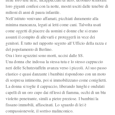
loro giganti confusi con la notte, mostri usciti dalle tenebre di
milioni di anni di paura infantile.
Nell’istituto venivano affamati, picchiati duramente alla
minima mancanza, legati ai letti come cani. Talvolta usati
come oggetti di piacere da uomini e donne che si erano
assunti il compito di allevarli e proteggerli in vece dei
genitori. È tutto nel rapporto segreto all’Ufficio della razza e
del popolamento di Berlino.
Ora i loro aguzzini sono morti, uccisi dalle SS.
Una donna che indossa la stessa tuta e lo stesso cappuccio
neri delle Schutzstaffeln avanza verso i piccoli. Al suo passo
elastico e quasi danzante i bambini rispondono con un moto
di sorpresa intimorita, poi si immobilizzano come coniglietti.
La donna si toglie il cappuccio, liberando lunghi e ondulati
capelli di un oro cupo dai riflessi di fiamma, occhi di un blu
violetto penetrante, simili a pietre preziose. I bambini la
fissano immobili, affascinati. Lo sguardo di lei è
compassionevole, il sorriso malinconico.