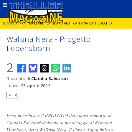
SILVIA DAI PRA'
BRILLARE
LA GUARDIANA
CATERINA BATTILOCCHIO
Walkiria Nera - Progetto
JORGE DIAZ
LA SPIA
DELITTO IN CORNICE
GIANCARLO DE CATALDO
Lebensborn
2
DIEGO ZANDEL
GLI ANNI DI PIETRA
Racconto di
Claudia Salvatori
Lunedì
23 aprile 2012
A
A
Ecco in esclusiva il PROLOGO del nuovo romanzo di
Claudia Salvatori dedicato al personaggio di Kira von
Durcheim, detta Walkiria Nera. Il libro è disponibile in