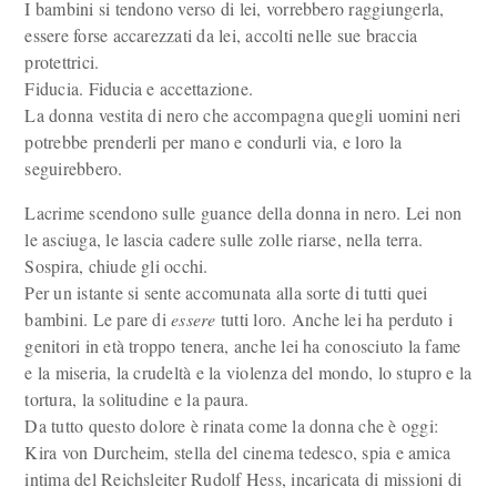
I bambini si tendono verso di lei, vorrebbero raggiungerla,
essere forse accarezzati da lei, accolti nelle sue braccia
protettrici.
Fiducia. Fiducia e accettazione.
La donna vestita di nero che accompagna quegli uomini neri
potrebbe prenderli per mano e condurli via, e loro la
seguirebbero.
Lacrime scendono sulle guance della donna in nero. Lei non
le asciuga, le lascia cadere sulle zolle riarse, nella terra.
Sospira, chiude gli occhi.
Per un istante si sente accomunata alla sorte di tutti quei
bambini. Le pare di
essere
tutti loro. Anche lei ha perduto i
genitori in età troppo tenera, anche lei ha conosciuto la fame
e la miseria, la crudeltà e la violenza del mondo, lo stupro e la
tortura, la solitudine e la paura.
Da tutto questo dolore è rinata come la donna che è oggi:
Kira von Durcheim, stella del cinema tedesco, spia e amica
intima del Reichsleiter Rudolf Hess, incaricata di missioni di