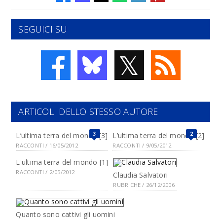
SEGUICI SU
𝕏
ARTICOLI DELLO STESSO AUTORE
3
2
L’ultima terra del mondo [3]
L’ultima terra del mondo [2]
RACCONTI / 16/05/2012
RACCONTI / 9/05/2012
L'ultima terra del mondo [1]
RACCONTI / 2/05/2012
Claudia Salvatori
RUBRICHE / 26/12/2006
Quanto sono cattivi gli uomini