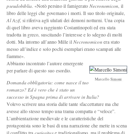
pseudobiblia
. «Notò persino il famigerato
Necronomicon
, il
libro delle leggi che governano i morti. Il suo titolo originale,
Al Azif
, si riferiva agli ululati dei demoni notturni. Una copia
di quel libro aveva raggiunto Costantinopoli ed era stata
tradotta in greco, suscitando l’interesse e lo sdegno di molti
dotti. Ma intorno all’anno Mille il
Necronomicon
era stato
messo all’indice e solo pochi esemplari erano scampati alle
fiamme».
Abbiamo incontrato l’autore emergente
per parlare di questo suo esordio.
Marcello Simoni
Domanda obbligatoria: come nasce il tuo
romanzo? Ed è vero che è stato un
successo in Spagna prima di arrivare in Italia?
Volevo scrivere una storia dalle tante sfaccettature ma che
avesse allo stesso tempo una trama compatta e “veloce”.
L’ambientazione medievale e le caratteristiche del
protagonista sono le basi di una narrazione che mette in scena
il conflitto tra
curiositas
e tradizionalismo, ma il problema di