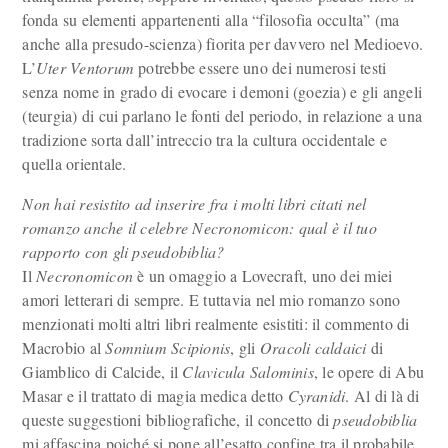
fonda su elementi appartenenti alla “filosofia occulta” (ma
anche alla presudo-scienza) fiorita per davvero nel Medioevo.
L’
Uter Ventorum
potrebbe essere uno dei numerosi testi
senza nome in grado di evocare i demoni (goezia) e gli angeli
(teurgia) di cui parlano le fonti del periodo, in relazione a una
tradizione sorta dall’intreccio tra la cultura occidentale e
quella orientale.
Non hai resistito ad inserire fra i molti libri citati nel
romanzo anche il celebre Necronomicon: qual è il tuo
rapporto con gli pseudobiblia?
Il
Necronomicon
è un omaggio a Lovecraft, uno dei miei
amori letterari di sempre. E tuttavia nel mio romanzo sono
menzionati molti altri libri realmente esistiti: il commento di
Macrobio al
Somnium Scipionis
, gli
Oracoli caldaici
di
Giamblico di Calcide, il
Clavicula Salominis
, le opere di Abu
Masar e il trattato di magia medica detto
Cyranidi
. Al di là di
queste suggestioni bibliografiche, il concetto di
pseudobiblia
mi affascina poiché si pone all’esatto confine tra il probabile