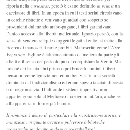
riporla nella
curiositas
, perciò è esatto definirlo
in primis
un
cacciatore di libri. In un’epoca in cui i testi scritti circolavano
in cerchie ristrette e venivano guardati con sospetto se
provenienti dal mondo arabo-pagano, i libri garantivano
l’unico accesso alla libertà intellettuale. Ignazio perciò, con la
scusa di vendere reliquie o oggetti legati al culto, si mette alla
ricerca di manoscritti rari e proibiti. Manoscritti come l’
Uter
Ventorum
. Egli ne è talmente attratto da mettere da parte gli
affetti e il senso del pericolo pur di conquistare la Verità. Ma
poiché chi brucia libri prima o poi brucerà uomini, i liberi
pensatori come Ignazio non erano ben visti in una società
dominata dal tradizionalismo ed erano spesso tacciati di eresia
o di negromanzia. D’altronde i sistemi impositivi non
appartengono solo al Medioevo ma vigono tutt’ora, anche se
all’apparenza in forme più blande.
Il romanzo è denso di particolari e la ricostruzione storica è
minuziosa: in quante oscure e polverose biblioteche
monastiche sei dovuto andare a scartabellare?