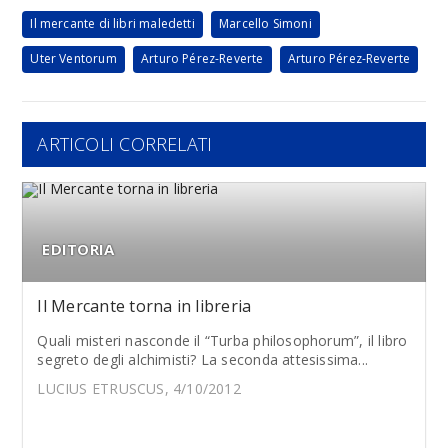
Il mercante di libri maledetti
Marcello Simoni
Uter Ventorum
Arturo Pérez-Reverte
Arturo Pérez-Reverte
ARTICOLI CORRELATI
EDITORIA
Il Mercante torna in libreria
Quali misteri nasconde il “Turba philosophorum”, il libro
segreto degli alchimisti? La seconda attesissima...
LUCIUS ETRUSCUS, 4/10/2012