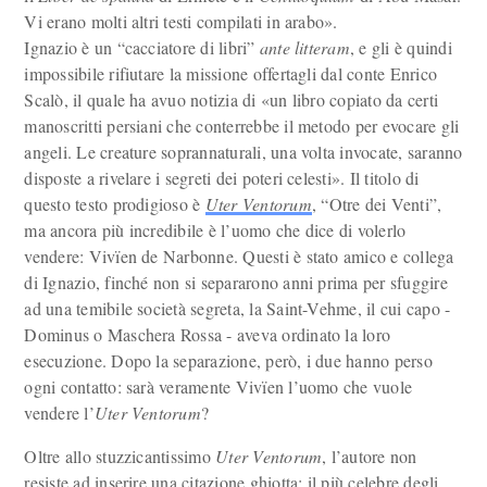
Vi erano molti altri testi compilati in arabo».
Ignazio è un “cacciatore di libri”
ante litteram
, e gli è quindi
impossibile rifiutare la missione offertagli dal conte Enrico
Scalò, il quale ha avuo notizia di «un libro copiato da certi
manoscritti persiani che conterrebbe il metodo per evocare gli
angeli. Le creature soprannaturali, una volta invocate, saranno
disposte a rivelare i segreti dei poteri celesti». Il titolo di
questo testo prodigioso è
Uter Ventorum
, “Otre dei Venti”,
ma ancora più incredibile è l’uomo che dice di volerlo
vendere: Vivïen de Narbonne. Questi è stato amico e collega
di Ignazio, finché non si separarono anni prima per sfuggire
ad una temibile società segreta, la Saint-Vehme, il cui capo -
Dominus o Maschera Rossa - aveva ordinato la loro
esecuzione. Dopo la separazione, però, i due hanno perso
ogni contatto: sarà veramente Vivïen l’uomo che vuole
vendere l’
Uter Ventorum
?
Oltre allo stuzzicantissimo
Uter Ventorum
, l’autore non
resiste ad inserire una citazione ghiotta: il più celebre degli