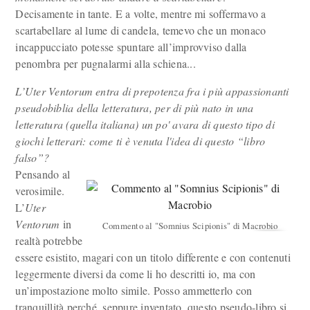
Decisamente in tante. E a volte, mentre mi soffermavo a
scartabellare al lume di candela, temevo che un monaco
incappucciato potesse spuntare all’improvviso dalla
penombra per pugnalarmi alla schiena...
L’Uter Ventorum entra di prepotenza fra i più appassionanti
pseudobiblia della letteratura, per di più nato in una
letteratura (quella italiana) un po' avara di questo tipo di
giochi letterari: come ti è venuta l'idea di questo “libro
falso”?
Pensando al
verosimile.
L’
Uter
Ventorum
in
Commento al "Somnius Scipionis" di Macrobio
realtà potrebbe
essere esistito, magari con un titolo differente e con contenuti
leggermente diversi da come li ho descritti io, ma con
un’impostazione molto simile. Posso ammetterlo con
tranquillità perché, seppure inventato, questo pseudo-libro si