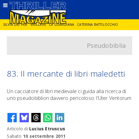
SILVIA DAI PRA'
BRILLARE
LA GUARDIANA
CATERINA BATTILOCCHIO
Pseudobiblia
JORGE DIAZ
LA SPIA
DELITTO IN CORNICE
GIANCARLO DE CATALDO
DIEGO ZANDEL
GLI ANNI DI PIETRA
83. Il mercante di libri maledetti
Un cacciatore di libri medievale ci guida alla ricerca di
uno pseudobiblion davvero pericoloso: l’Uter Ventorum
Articolo di
Lucius Etruscus
Sabato
10 settembre 2011