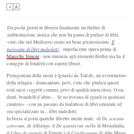
A
A
Da pochi giorni in libreria finalmente un thriller di
ambientazione storica che non ha paura di parlare di libri,
visto che nel Medioevo erano un bene preziosissimo.
Il
mercante di libri maledetti
- stupefacente opera prima di
Marcello Simoni
- non rinuncia agli elementi thriller ma ha il
coraggio di fonderli con aspetti librari.
Protagonista della storia è Ignazio da Toledo, un avventuriero
della reliquia - disincantato, però, visto che giudica questi
resti sacri «oggetti comuni, privi di qualità miracolose. Ossa,
denti, brandelli d’abito… Se ne trovano di eguali in qualsiasi
cimitero» - con un passato da traduttore di libri orientale ed
ora specializzato in... libri maledetti.
In borsa si porta qualche libretto niente male: «il
De scientia
astrorum
, di Alfrango, il
De quindecim stellis
di Messahalla,
il
Liber de spatula
di Ermete e il
Centiloquium
di Abu Masar.