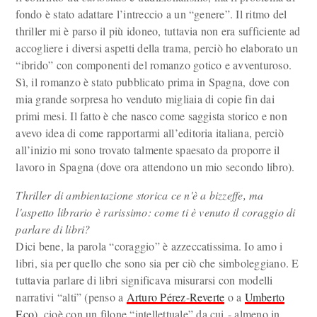
fondo è stato adattare l’intreccio a un “genere”. Il ritmo del
thriller mi è parso il più idoneo, tuttavia non era sufficiente ad
accogliere i diversi aspetti della trama, perciò ho elaborato un
“ibrido” con componenti del romanzo gotico e avventuroso.
Sì, il romanzo è stato pubblicato prima in Spagna, dove con
mia grande sorpresa ho venduto migliaia di copie fin dai
primi mesi. Il fatto è che nasco come saggista storico e non
avevo idea di come rapportarmi all’editoria italiana, perciò
all’inizio mi sono trovato talmente spaesato da proporre il
lavoro in Spagna (dove ora attendono un mio secondo libro).
Thriller di ambientazione storica ce n'è a bizzeffe, ma
l'aspetto librario è rarissimo: come ti è venuto il coraggio di
parlare di libri?
Dici bene, la parola “coraggio” è azzeccatissima. Io amo i
libri, sia per quello che sono sia per ciò che simboleggiano. E
tuttavia parlare di libri significava misurarsi con modelli
narrativi “alti” (penso a
Arturo Pérez-Reverte
o a
Umberto
Eco
), cioè con un filone “intellettuale” da cui - almeno in