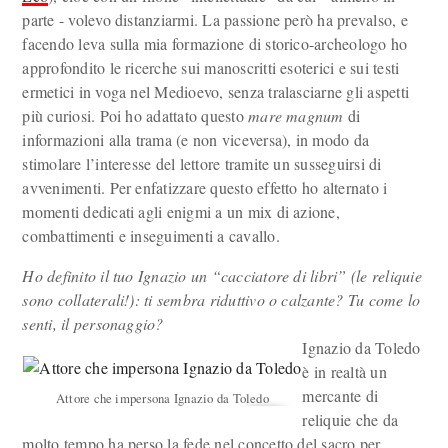
parte - volevo distanziarmi. La passione però ha prevalso, e
facendo leva sulla mia formazione di storico-archeologo ho
approfondito le ricerche sui manoscritti esoterici e sui testi
ermetici in voga nel Medioevo, senza tralasciarne gli aspetti
più curiosi. Poi ho adattato questo
mare magnum
di
informazioni alla trama (e non viceversa), in modo da
stimolare l’interesse del lettore tramite un susseguirsi di
avvenimenti. Per enfatizzare questo effetto ho alternato i
momenti dedicati agli enigmi a un mix di azione,
combattimenti e inseguimenti a cavallo.
Ho definito il tuo Ignazio un “cacciatore di libri” (le reliquie
sono collaterali!): ti sembra riduttivo o calzante? Tu come lo
senti, il personaggio?
Ignazio da Toledo
è in realtà un
mercante di
Attore che impersona Ignazio da Toledo
reliquie che da
molto tempo ha perso la fede nel concetto del sacro per