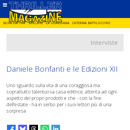
SILVIA DAI PRA'
BRILLARE
LA GUARDIANA
CATERINA BATTILOCCHIO
Interviste
JORGE DIAZ
LA SPIA
DELITTO IN CORNICE
GIANCARLO DE CATALDO
DIEGO ZANDEL
GLI ANNI DI PIETRA
Daniele Bonfanti e le Edizioni XII
Uno sguardo sulla vita di una coraggiosa ma
soprattutto talentuosa casa editrice, attenta ad ogni
aspetto dei propri prodotti e che - con la fine
dell’estate - ha in serbo per i suoi lettori più di una
sorpresa