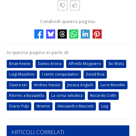
Condividi questa pagina:
In questa pagina si parla di:
Brian Keene
Danilo Arona
Alfredo Mogavero
Six Shots
Luigi Musolino
I vermi conquistatori
David Riva
Opera sei
Andrea Viscusi
Jessica Angiulli
Lucio Mondini
Ritorno a Bassavilla
La corsa selvatica
Riccardo Coltri
Diario Pulp
Strumm
Alessandro Manzetti
Luig
ARTICOLI CORRELATI