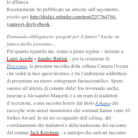
lo affianca.
Recentemente ho pubblicato un articolo sull’argomento,
eccolo qui:
http://dodici.splinder.com/post/23776479/i-
vantaggi-degli-ebook
.
Domanda obbligatoria: progetti per il futuro? Anche un
futuro molto prossimo
...
Per quanto riguarda me, siamo a pieno regime – insieme a
Luigi Acerbi
e
Sandro Battisti
– per la creazione di
Discronia
, la prossima raccolta della collana Camera Oscura
che vedrà la luce quest’inverno, e ha l’ambizione addirittura
di presentare un nuovo sottogenere fantascientifico. Spero
saremo all’altezza di cotanta sfida! Sto lavorando anche,
insieme a Alessandro Manzetti e a un team di traduttori
d’eccezione, a una raccolta horror dal titolo
Arkana
che
raccoglie sette autori statunitensi che sommati hanno vinto 10
Stoker Award. Io mi sto occupando dell’
editing
, del
coordinamento dei traduttori e della traduzione del racconto
del sommo
Jack Ketchum
– e anticipo che sarà un racconto