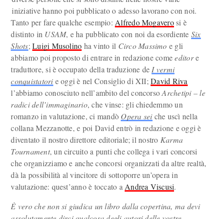
iniziative hanno poi pubblicato o adesso lavorano con noi.
Tanto per fare qualche esempio:
Alfredo Mogavero
si è
distinto in
USAM
, e ha pubblicato con noi da esordiente
Six
Shots
;
Luigi Musolino
ha vinto il
Circo Massimo
e gli
abbiamo poi proposto di entrare in redazione come
editor
e
traduttore, si è occupato della traduzione de
I vermi
conquistatori
e oggi è nel Consiglio di XII;
David Riva
l’abbiamo conosciuto nell’ambito del concorso
Archetipi – le
radici dell’immaginario
, che vinse: gli chiedemmo un
romanzo in valutazione, ci mandò
Opera sei
che uscì nella
collana Mezzanotte, e poi David entrò in redazione e oggi è
diventato il nostro direttore editoriale; il nostro
Karma
Tournament
, un circuito a punti che collega i vari concorsi
che organizziamo e anche concorsi organizzati da altre realtà,
dà la possibilità al vincitore di sottoporre un’opera in
valutazione: quest’anno è toccato a
Andrea Viscusi
.
È vero che non si giudica un libro dalla copertina, ma devi
assolutamente dirci qualcosa degli autori delle vostre