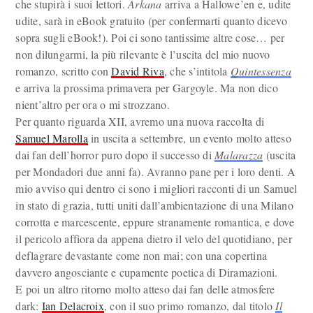
che stupirà i suoi lettori.
Arkana
arriva a Hallowe’en e, udite
udite, sarà in eBook gratuito (per confermarti quanto dicevo
sopra sugli eBook!). Poi ci sono tantissime altre cose… per
non dilungarmi, la più rilevante è l’uscita del mio nuovo
romanzo, scritto con
David Riva
, che s’intitola
Quintessenza
e arriva la prossima primavera per Gargoyle. Ma non dico
nient’altro per ora o mi strozzano.
Per quanto riguarda XII, avremo una nuova raccolta di
Samuel Marolla
in uscita a settembre, un evento molto atteso
dai fan dell’horror puro dopo il successo di
Malarazza
(uscita
per Mondadori due anni fa). Avranno pane per i loro denti. A
mio avviso qui dentro ci sono i migliori racconti di un Samuel
in stato di grazia, tutti uniti dall’ambientazione di una Milano
corrotta e marcescente, eppure stranamente romantica, e dove
il pericolo affiora da appena dietro il velo del quotidiano, per
deflagrare devastante come non mai; con una copertina
davvero angosciante e cupamente poetica di Diramazioni.
E poi un altro ritorno molto atteso dai fan delle atmosfere
dark:
Ian Delacroix
, con il suo primo romanzo, dal titolo
Il