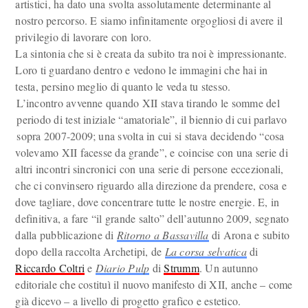
artistici, ha dato una svolta assolutamente determinante al
nostro percorso. E siamo infinitamente orgogliosi di avere il
privilegio di lavorare con loro.
La sintonia che si è creata da subito tra noi è impressionante.
Loro ti guardano dentro e vedono le immagini che hai in
testa, persino meglio di quanto le veda tu stesso.
L’incontro avvenne quando XII stava tirando le somme del
periodo di test iniziale “amatoriale”, il biennio di cui parlavo
sopra 2007-2009; una svolta in cui si stava decidendo “cosa
volevamo XII facesse da grande”, e coincise con una serie di
altri incontri sincronici con una serie di persone eccezionali,
che ci convinsero riguardo alla direzione da prendere, cosa e
dove tagliare, dove concentrare tutte le nostre energie. E, in
definitiva, a fare “il grande salto” dell’autunno 2009, segnato
dalla pubblicazione di
Ritorno a Bassavilla
di Arona e subito
dopo della raccolta Archetipi, de
La corsa selvatica
di
Riccardo Coltri
e
Diario Pulp
di
Strumm
. Un autunno
editoriale che costituì il nuovo manifesto di XII, anche – come
già dicevo – a livello di progetto grafico e estetico.