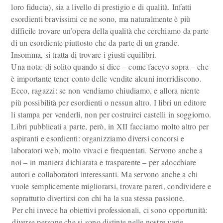
loro fiducia), sia a livello di prestigio e di qualità. Infatti
esordienti bravissimi ce ne sono, ma naturalmente è più
difficile trovare un’opera della qualità che cerchiamo da parte
di un esordiente piuttosto che da parte di un grande.
Insomma, si tratta di trovare i giusti equilibri.
Una nota: di solito quando si dice – come facevo sopra – che
è importante tener conto delle vendite alcuni inorridiscono.
Ecco, ragazzi: se non vendiamo chiudiamo, e allora niente
più possibilità per esordienti o nessun altro. I libri un editore
li stampa per venderli, non per costruirci castelli in soggiorno.
Libri pubblicati a parte, però, in XII facciamo molto altro per
aspiranti e esordienti: organizziamo diversi concorsi e
laboratori web, molto vivaci e frequentati. Servono anche a
noi – in maniera dichiarata e trasparente – per adocchiare
autori e collaboratori interessanti. Ma servono anche a chi
vuole semplicemente migliorarsi, trovare pareri, condividere e
soprattutto divertirsi con chi ha la sua stessa passione.
Per chi invece ha obiettivi professionali, ci sono opportunità:
diverse persone che si sono distinte nelle nostre varie