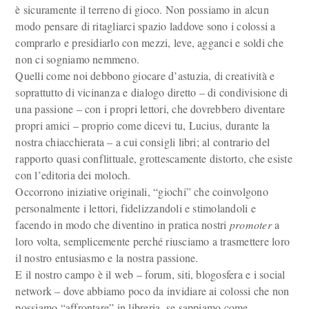
è sicuramente il terreno di gioco. Non possiamo in alcun
modo pensare di ritagliarci spazio laddove sono i colossi a
comprarlo e presidiarlo con mezzi, leve, agganci e soldi che
non ci sogniamo nemmeno.
Quelli come noi debbono giocare d’astuzia, di creatività e
soprattutto di vicinanza e dialogo diretto – di condivisione di
una passione – con i propri lettori, che dovrebbero diventare
propri amici – proprio come dicevi tu, Lucius, durante la
nostra chiacchierata – a cui consigli libri; al contrario del
rapporto quasi conflittuale, grottescamente distorto, che esiste
con l’editoria dei moloch.
Occorrono iniziative originali, “giochi” che coinvolgono
personalmente i lettori, fidelizzandoli e stimolandoli e
facendo in modo che diventino in pratica nostri
promoter
a
loro volta, semplicemente perché riusciamo a trasmettere loro
il nostro entusiasmo e la nostra passione.
E il nostro campo è il web – forum, siti, blogosfera e i social
network – dove abbiamo poco da invidiare ai colossi che non
possiamo “affrontare” in libreria, se sappiamo come