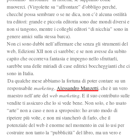
muoverci. (Virgolette su “affrontare” d’obbligo perché,
checché possa sembrare o se ne dica, non c’è alcuna ostilità
tra editori: grande e piccola editoria sono due mondi diversi e
non si tangono, mentre i colleghi editori “di nicchia” sono in
genere amici sulla stessa barca).
Non ci sono dubbi nell’affermare che senza gli strumenti del
web, Edizioni XII non ci sarebbe; e se non avesse da subito
capito che occorreva fantasia e impegno nello sfruttarli,
sarebbe una delle miriadi di case editrici boccheggianti che ci
sono in Italia.
Da qualche mese abbiamo la fortuna di poter contare su un
responsabile
marketing
,
Alessandro Manzetti
, che è un vero
maestro nell’arte del
web marketing
. E il suo contributo sulle
vendite ti assicuro che lo si vede bene. Non solo, e ho usato
“arte” non a caso e non a sproposito: ho avuto modo di
ripetere più volte, e non mi stancherò di farlo, che il
potenziale del web è enorme nel momento in cui lo usi per
costruire non tanto la “pubblicità” del libro, ma un vero e