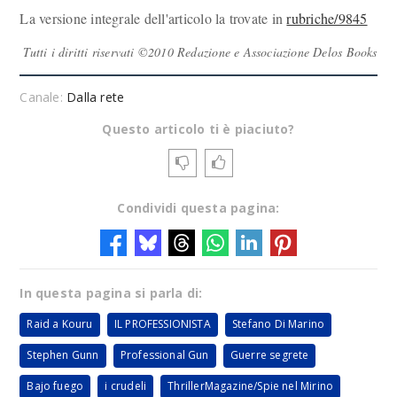
La versione integrale dell'articolo la trovate in
rubriche/9845
Tutti i diritti riservati ©2010 Redazione e Associazione Delos Books
Canale:
Dalla rete
Questo articolo ti è piaciuto?
Condividi questa pagina:
In questa pagina si parla di:
Raid a Kouru
IL PROFESSIONISTA
Stefano Di Marino
Stephen Gunn
Professional Gun
Guerre segrete
Bajo fuego
i crudeli
ThrillerMagazine/Spie nel Mirino