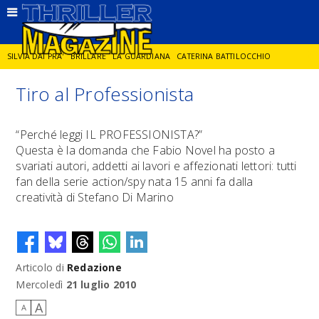
SILVIA DAI PRA'
BRILLARE
LA GUARDIANA
CATERINA BATTILOCCHIO
Tiro al Professionista
JORGE DIAZ
LA SPIA
DELITTO IN CORNICE
GIANCARLO DE CATALDO
“Perché leggi IL PROFESSIONISTA?”
Questa è la domanda che Fabio Novel ha posto a
DIEGO ZANDEL
GLI ANNI DI PIETRA
svariati autori, addetti ai lavori e affezionati lettori: tutti
fan della serie action/spy nata 15 anni fa dalla
creatività di Stefano Di Marino
Articolo di
Redazione
Mercoledì
21 luglio 2010
A
A