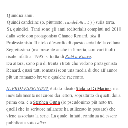
Quindici anni.
Quindi candeline (o, piuttosto,
candelotti
…; ) ) sulla torta.
Sì, quindici. Tanti sono gli anni (editoriali) compiuti nel 2010
dalla serie con protagonista Chance Renard,
aka
il
Professionista. Il titolo d’esordio di questo serial della collana
Segretissimo (ma presente anche in libreria, con vari titoli)
risale infatti al 1995: si tratta di
Raid a Kouru
.
Da allora, sono più di trenta i titoli che vedono protagonista
Renard, quasi tutti romanzi (con una media di due all’anno)
più un romanzo breve e qualche racconto.
IL PROFESSIONISTA
è stato ideato
Stefano Di Marino
, ma
inevitabilmente nel cuore dei lettori, soprattutto di quelli della
prima ora, è a
Stephen Gunn
(lo pseudonimo più noto tra
quelli che lo scrittore milanese ha utilizzato in passato) che
viene associata la serie. La quale, infatti, continua ad essere
pubblicata sotto
alias
.