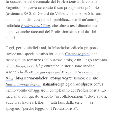
In occasione del decennale del Professionista, la collana
Segretissimo aveva celebrato il suo protagonista più noto
(assieme a SAS, di Gerard de Villiers, il quale però ha una
collana a lui dedicata) con la pubblicazione di un’antologia
intitolata
Professional Gun
, che oltre a testi dimariniana
ospitava anche racconti del Professionista scritti da altri
autori.
Oggi, per i quindici anni, la Mondadori edicola propone
invece uno speciale estivo intitolato
Guerre segrete
, che
raccoglie un romanzo (dallo stesso titolo) e un lungo racconto
(
Bajo fuego, i crudeli
): entrambe le storie sono inedite.
Anche
ThrillerMagazine/Spie nel Mirino
, il
Segretissimo
Blog
(
blog.librimondadori.it/blogs/segretissimo/
) e il sito
Italian foreign legion
(
italianforeignlegion.wordpress.com/
)
hanno voluto omaggiare il compleanno del Professionista. Lo
facciamo con questo articolo “in collaborazione”, dove autori,
addetti ai lavori e lettori — tutti fans dalla serie — ci
spiegano “perché leggono il Professionista”.