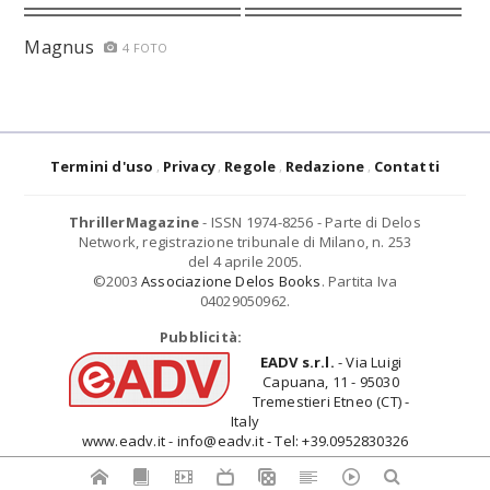
Magnus
4 FOTO
Termini d'uso
Privacy
Regole
Redazione
Contatti
ThrillerMagazine
- ISSN 1974-8256 - Parte di Delos
Network, registrazione tribunale di Milano, n. 253
del 4 aprile 2005.
©2003
Associazione Delos Books
. Partita Iva
04029050962.
Pubblicità:
EADV s.r.l.
- Via Luigi
Capuana, 11 - 95030
Tremestieri Etneo (CT) -
Italy
www.eadv.it - info@eadv.it - Tel: +39.0952830326