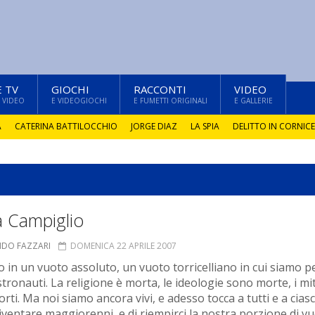
E TV
GIOCHI
RACCONTI
VIDEO
 VIDEO
E VIDEOGIOCHI
E FUMETTI ORIGINALI
E GALLERIE
A
CATERINA BATTILOCCHIO
JORGE DIAZ
LA SPIA
DELITTO IN CORNICE
a Campiglio
NDO FAZZARI
DOMENICA 22 APRILE 2007
o in un vuoto assoluto, un vuoto torricelliano in cui siamo p
tronauti. La religione è morta, le ideologie sono morte, i mit
rti. Ma noi siamo ancora vivi, e adesso tocca a tutti e a cias
diventare maggiorenni, e di riempirci la nostra porzione di v