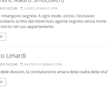
NDO FAZZARI
LUNEDÌ 20 MARZO 2006
i rimangono segrete. A ogni modo, eccovi, l'esclusivo
o/diario scritto dal misterioso agente segreto senza nome
 morto nel suo appartamento
GI
co Limardi
NDO FAZZARI
MARTEDÌ 24 GENNAIO 2006
 delle illusioni, la constatazione amara della realtà della vita"
GI