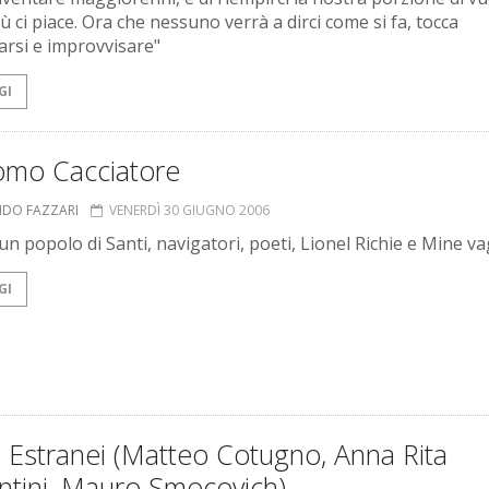
 ci piace. Ora che nessuno verrà a dirci come si fa, tocca
arsi e improvvisare"
GI
omo Cacciatore
NDO FAZZARI
VENERDÌ 30 GIUGNO 2006
n popolo di Santi, navigatori, poeti, Lionel Richie e Mine va
GI
 Estranei (Matteo Cotugno, Anna Rita
ntini, Mauro Smocovich)