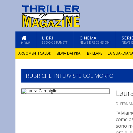
LIBRI
CINEMA
SERI
EBOOK E FUMETTI
NEWS E RECENSIONI
NEWS E
HOME
ARGOMENTI CALDI:
SILVIA DAI PRA'
BRILLARE
LA GUARDIAN
GLI ANNI DI PIETRA
RUBRICHE: INTERVISTE COL MORTO
Laur
DI FERNA
"Viviam
come as
sono mo
ora di 