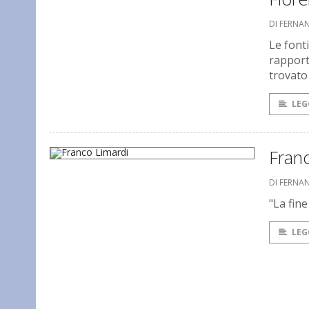
DI FERNA
Le font
rapport
trovato
LEG
Fran
DI FERNA
"La fine
LEG