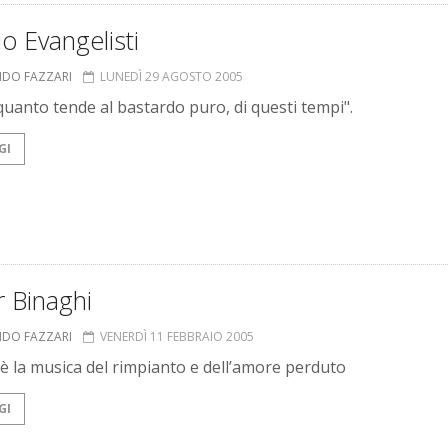
io Evangelisti
NDO FAZZARI
LUNEDÌ 29 AGOSTO 2005
quanto tende al bastardo puro, di questi tempi".
GI
r Binaghi
NDO FAZZARI
VENERDÌ 11 FEBBRAIO 2005
s è la musica del rimpianto e dell’amore perduto
GI