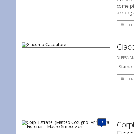
come più
arrangi
LEG
Giac
DI FERNA
"Siamo u
LEG
9
Corpi
Fiore