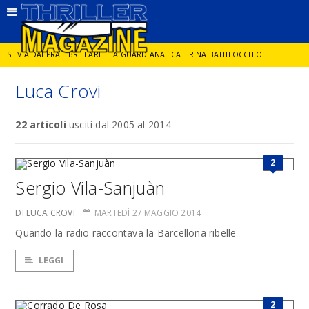
SILVIA DAI PRA'
BRILLARE
LA GUARDIANA
CATERINA BATTILOCCHIO
Luca Crovi
JORGE DIAZ
LA SPIA
DELITTO IN CORNICE
GIANCARLO DE CATALDO
22 articoli
usciti dal 2005 al 2014
DIEGO ZANDEL
GLI ANNI DI PIETRA
2
Sergio Vila-Sanjuàn
DI LUCA CROVI
MARTEDÌ 27 MAGGIO 2014
Quando la radio raccontava la Barcellona ribelle
LEGGI
2