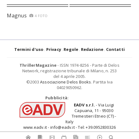
Magnus
4 FOTO
Termini d'uso
Privacy
Regole
Redazione
Contatti
ThrillerMagazine
- ISSN 1974-8256 - Parte di Delos
Network, registrazione tribunale di Milano, n. 253
del 4 aprile 2005.
©2003
Associazione Delos Books
. Partita Iva
04029050962.
Pubblicità:
EADV s.r.l.
- Via Luigi
Capuana, 11 - 95030
Tremestieri Etneo (CT) -
Italy
www.eadv.it - info@eadv.it - Tel: +39.0952830326