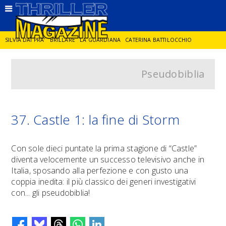
SILVIA DAI PRA'
BRILLARE
LA GUARDIANA
CATERINA BATTILOCCHIO
Pseudobiblia
JORGE DIAZ
LA SPIA
DELITTO IN CORNICE
GIANCARLO DE CATALDO
DIEGO ZANDEL
GLI ANNI DI PIETRA
37. Castle 1: la fine di Storm
Con sole dieci puntate la prima stagione di “Castle”
diventa velocemente un successo televisivo anche in
Italia, sposando alla perfezione e con gusto una
coppia inedita: il più classico dei generi investigativi
con... gli pseudobiblia!