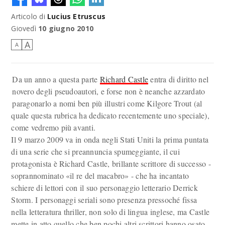
Articolo di
Lucius Etruscus
Giovedì
10 giugno 2010
A
A
Da un anno a questa parte
Richard Castle
entra di diritto nel
novero degli pseudoautori, e forse non è neanche azzardato
paragonarlo a nomi ben più illustri come Kilgore Trout (al
quale questa rubrica ha dedicato recentemente uno speciale),
come vedremo più avanti.
Il 9 marzo 2009 va in onda negli Stati Uniti la prima puntata
di una serie che si preannuncia spumeggiante, il cui
protagonista è Richard Castle, brillante scrittore di successo -
soprannominato «il re del macabro» - che ha incantato
schiere di lettori con il suo personaggio letterario Derrick
Storm. I personaggi seriali sono presenza pressoché fissa
nella letteratura thriller, non solo di lingua inglese, ma Castle
mette in atto quello che ben pochi altri scrittori hanno osato