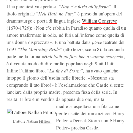
Una parentesi va aperta su “
Non c’è furia all’inferno
”. Il
titolo originale “
Hell Hath no Fury
” è preso da un’opera del
drammaturgo e poeta di lingua inglese
William Congreve
(1670-1729): «Non c’è rabbia in Paradiso quanto quella di un
amore trasformato in odio, né furia all’inferno come quella di
una donna disprezzata». È una battuta dalla
pièce
teatrale del
1697 “
The Mourning Bride
” (atto terzo, scena 8): la seconda
parte, nella forma «
Hell hath no fury like a woman scorned
»,
è divenuta modo di dire molto popolare negli Stati Uniti.
Infine l’ultimo libro, “
La fine di Storm
”, ha avuto qualche
intoppo il giorno dell’uscita nelle librerie. «Nessuno sta
comprando il tuo libro!» è l’esclamazione che Castle si sente
lanciare dalla propria madre, presenza fissa della serie. In
realtà il libro è in vendita da appena due ore, ma la
madre si aspettava una fila come
per le uscite dei romanzi con Harry
Potter. «Derrick Storm non è Harry
L'attore Nathan Fillion
Potter» precisa Castle.