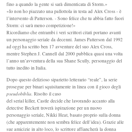
fino a quando la gente si sarà dimenticata di Storm.»
«Io non ho piazzato una pallottola in testa ad Alex Cross - è
l’intervento di Patterson. - Sono felice che tu abbia fatto fuori
Storm: ci sarà meno competizione!»
Ricordiamo che entrambi i veri scrittori citati portano avanti
un personaggio seriale da decenni. James Patterson dal 1992
ad oggi ha scritto ben 17 avventure del suo Alex Cross,
mentre Stephen J. Cannell dal 2000 pubblica quasi una volta
l’anno un’avventura della sua Shane Scully, personaggio del
tutto inedito in Italia.
Dopo questo delizioso siparietto letterario “reale”, la serie
prosegue per binari squisitamente in linea con il gioco degli
pseudobiblia
. Risolto il caso
del serial killer, Castle decide che lavorando accanto alla
detective Beckett troverà ispirazione per un nuovo
personaggio seriale, Nikki Heat, basato proprio sulla donna
(che apparentemente non sembra felice dell’idea). Grazie alle
sue amicizie in alto loco, lo scrittore affiancherà la donna