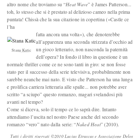
altro nome che troviamo su “
Heat Wave
” è James Patterson...
toh, lo stesso che si è prestato al delizioso cameo nella prima
puntata! Chissà che la sua citazione in copertina («Castle ce
l’ha
fatta ancora una volta»), che denoterebbe
all’apparenza una seconda strizzata d’occhio ad
un gioco letterario, non nasconda la paternità
Stana Katic
dell’opera? In fondo il libro in questione è un
normale thriller come ce ne sono tanti in giro: se non fosse
stato per il successo della serie televisiva, probabilmente non
sarebbe neanche mai nato. E visto che Patterson ha una lunga
e prolifica carriera letteraria alle spalle... non potrebbe aver
scritto “a sciupo” questo romanzo, magari svelandosi più
avanti nel tempo?
Come si diceva, solo il tempo ce lo saprà dire. Intanto
attendiamo l’uscita nel nostro Paese anche del secondo
romanzo “vero” nato dalla serie: “
Naked Heat
” (2010).
Tutti i diritti riservati ©2010 Lucius Etruscus e Associazione Delos