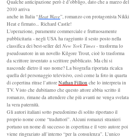
Qualche anticipazione però è d’obbligo, dato che a marzo del
2010 arriva
anche in Italia “
Heat Wave
”, romanzo con protagonista Nikki
Heat e firmato... Richard Castle!
L’operazione, puramente commerciale e fruttuosamente
pubblicitaria - negli USA ha raggiunto il sesto posto nella
classifica dei best-seller del
New York Times
- trasforma lo
pseudoautore in un novello Kilgore Trout, cioè lo trasforma
da scrittore inventato a scrittore pubblicato. Ma chi si
nasconde dietro il suo nome? La biografia riportata ricalca
quella del personaggio televisivo, così come la foto in quarta
di copertina ritrae l’attore
Nathan Fillion
che lo interpreta in
TV. Visto che dubitiamo che questo attore abbia scritto il
romanzo, rimane da attendere che più avanti ne venga svelata
la vera paternità.
Gli autori italiani sotto pseudonimo di solito riportano il
proprio nome come “traduttori”. Alcuni romanzi stranieri
portano un nome di successo in copertina e il vero autore poi
viene ringraziato all’interno “per la consulenza”. L’unico