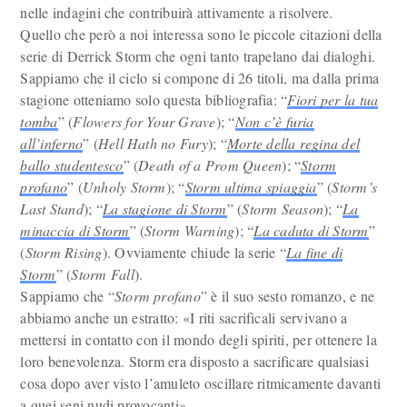
nelle indagini che contribuirà attivamente a risolvere.
Quello che però a noi interessa sono le piccole citazioni della
serie di Derrick Storm che ogni tanto trapelano dai dialoghi.
Sappiamo che il ciclo si compone di 26 titoli, ma dalla prima
stagione otteniamo solo questa bibliografia: “
Fiori per la tua
tomba
” (
Flowers for Your Grave
); “
Non c’è furia
all’inferno
” (
Hell Hath no Fury
); “
Morte della regina del
ballo studentesco
” (
Death of a Prom Queen
); “
Storm
profano
” (
Unholy Storm
); “
Storm ultima spiaggia
” (
Storm’s
Last Stand
); “
La stagione di Storm
” (
Storm Season
); “
La
minaccia di Storm
” (
Storm Warning
); “
La caduta di Storm
”
(
Storm Rising
). Ovviamente chiude la serie “
La fine di
Storm
” (
Storm Fall
).
Sappiamo che “
Storm profano
” è il suo sesto romanzo, e ne
abbiamo anche un estratto: «I riti sacrificali servivano a
mettersi in contatto con il mondo degli spiriti, per ottenere la
loro benevolenza. Storm era disposto a sacrificare qualsiasi
cosa dopo aver visto l’amuleto oscillare ritmicamente davanti
a quei seni nudi provocanti».