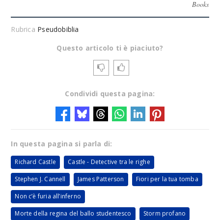
Books
Rubrica
Pseudobiblia
Questo articolo ti è piaciuto?
Condividi questa pagina:
In questa pagina si parla di:
Richard Castle
Castle - Detective tra le righe
Stephen J. Cannell
James Patterson
Fiori per la tua tomba
Non c’è furia all’inferno
Morte della regina del ballo studentesco
Storm profano