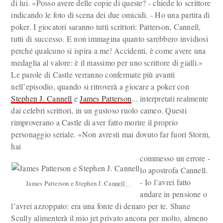
di lui. «Posso avere delle copie di queste? - chiede lo scrittore
indicando le foto di scena dei due omicidi. - Ho una partita di
poker. I giocatori saranno tutti scrittori: Patterson, Cannell,
tutti di successo. E non immagina quanto sarebbero invidiosi
perché qualcuno si ispira a me! Accidenti, è come avere una
medaglia al valore: è il massimo per uno scrittore di gialli.»
Le parole di Castle verranno confermate più avanti
nell’episodio, quando si ritroverà a giocare a poker con
Stephen J. Cannell
e
James Patterson
... interpretati realmente
dai celebri scrittori, in un gustoso ruolo cameo. Questi
rimproverano a Castle di aver fatto morire il proprio
personaggio seriale. «Non avresti mai dovuto far fuori Storm,
hai
commesso un errore -
lo apostrofa Cannell.
- Io l’avrei fatto
James Patterson e Stephen J. Cannell
andare in pensione o
l’avrei azzoppato: era una fonte di denaro per te. Shane
Scully alimenterà il mio jet privato ancora per molto, almeno