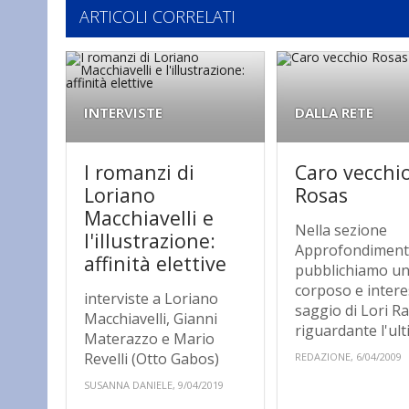
ARTICOLI CORRELATI
INTERVISTE
DALLA RETE
I romanzi di
Caro vecchi
Loriano
Rosas
Macchiavelli e
Nella sezione
l'illustrazione:
Approfondiment
affinità elettive
pubblichiamo u
corposo e inter
interviste a Loriano
saggio di Lori R
Macchiavelli, Gianni
riguardante l'ulti
Materazzo e Mario
Revelli (Otto Gabos)
REDAZIONE, 6/04/2009
SUSANNA DANIELE, 9/04/2019