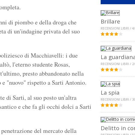
completa.
Brillare
nni di piombo e della droga che
RECENSIONI LIBRI / 4
eta di un'indagine privata del suo
poliziesco di Macchiavelli: i due
La guardian
paltò, l'eterno studente Rosas,
RECENSIONI LIBRI / 2
st'ultimo, presto abbandonato nella
 e "nuovo" rispetto a Sarti Antonio.
La spia
e di Sarti, al suo posto un'altra
RECENSIONI LIBRI / 3
santico e che fa gli occhi dolci a Sarti
Delitto in co
a penetrazione del mercato della
RECENSIONI LIBRI / 1