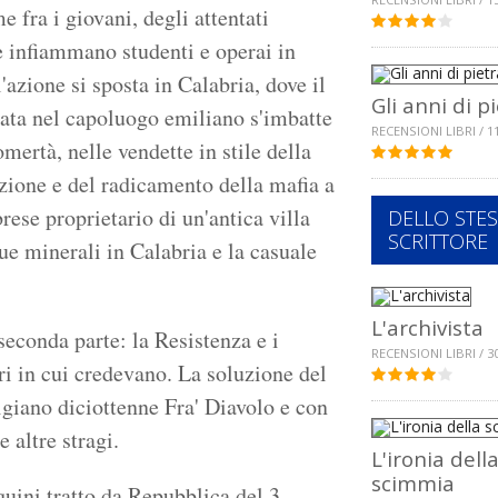
 fra i giovani, degli attentati
he infiammano studenti e operai in
azione si sposta in Calabria, dove il
Gli anni di p
iziata nel capoluogo emiliano s'imbatte
RECENSIONI LIBRI / 1
'omertà, nelle vendette in stile della
zione e del radicamento della mafia a
brese proprietario di un'antica villa
DELLO STE
SCRITTORE
que minerali in Calabria e la casuale
L'archivista
 seconda parte: la Resistenza e i
RECENSIONI LIBRI / 3
ori in cui credevano. La soluzione del
tigiano diciottenne Fra' Diavolo e con
 altre stragi.
L'ironia dell
scimmia
uini tratto da Repubblica del 3