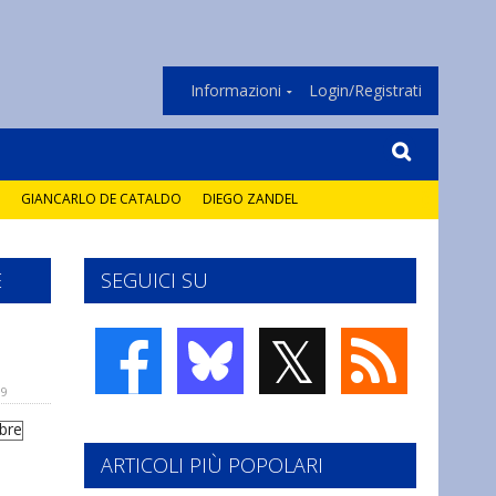
Informazioni
Login/Registrati
GIANCARLO DE CATALDO
DIEGO ZANDEL
E
SEGUICI SU
𝕏
09
ARTICOLI PIÙ POPOLARI