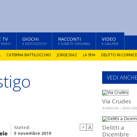
E TV
GIOCHI
RACCONTI
VIDEO
 VIDEO
E VIDEOGIOCHI
E FUMETTI ORIGINALI
E GALLERIE
A
CATERINA BATTILOCCHIO
JORGE DIAZ
LA SPIA
DELITTO IN CORNICE
stigo
VEDI ANCH
Via Crudes
RUBRICHE / 29/01/20
A
Delitti a
Martedì
A
ele
5 novembre 2019
Dicembre