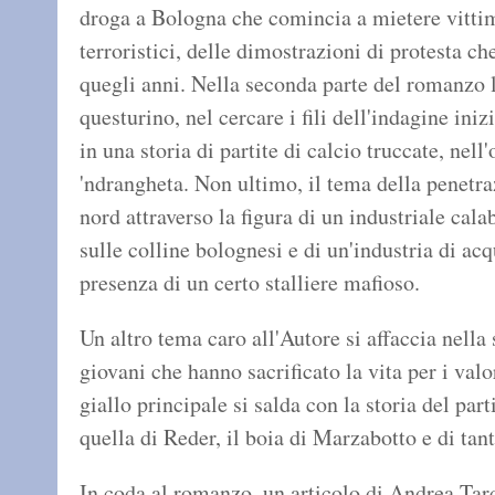
droga a Bologna che comincia a mietere vittime
terroristici, delle dimostrazioni di protesta c
quegli anni. Nella seconda parte del romanzo l'
questurino, nel cercare i fili dell'indagine in
in una storia di partite di calcio truccate, nell
'ndrangheta. Non ultimo, il tema della penetra
nord attraverso la figura di un industriale cala
sulle colline bolognesi e di un'industria di ac
presenza di un certo stalliere mafioso.
Un altro tema caro all'Autore si affaccia nella
giovani che hanno sacrificato la vita per i val
giallo principale si salda con la storia del par
quella di Reder, il boia di Marzabotto e di tante
In coda al romanzo, un articolo di Andrea Tarq