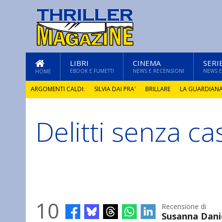
LIBRI
CINEMA
SERI
EBOOK E FUMETTI
NEWS E RECENSIONI
NEWS E
HOME
ARGOMENTI CALDI:
SILVIA DAI PRA'
BRILLARE
LA GUARDIAN
Delitti senza ca
GLI ANNI DI PIETRA
10
Recensione di
Susanna Dani