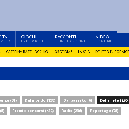
E TV
GIOCHI
RACCONTI
VIDEO
 VIDEO
E VIDEOGIOCHI
E FUMETTI ORIGINALI
E GALLERIE
A
CATERINA BATTILOCCHIO
JORGE DIAZ
LA SPIA
DELITTO IN CORNICE
enze (31)
Dal mondo (138)
Dal passato (6)
Dalla rete (296)
(5)
Premi e concorsi (432)
Radio (236)
Reportage (75)