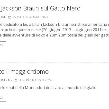
n Jackson Braun sul Gatto Nero
IONE
SABATO 29 GIUGNO 2024
 dedicato a lei, a Lilian Jackson Braun, scrittrice americana 
roprio in questo mese (20 giugno 1913 – 4 giugno 2011) e
e delle avventure di Koko e Yum Yum ossia dei gialli per gatto
GI
ato il maggiordomo
ONE - MS
LUNEDÌ 6 MAGGIO 2024
o format della Mondadori dedicato al mondo del giallo
GI