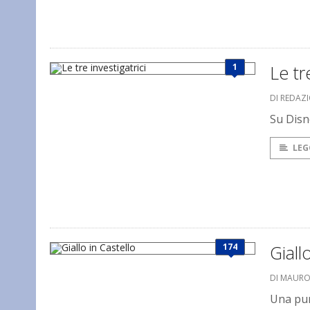
1
Le tr
DI REDAZ
Su Disn
LEG
174
Giall
DI MAUR
Una punt