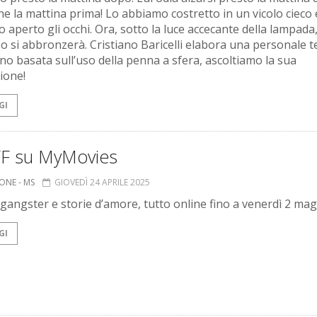
e la mattina prima! Lo abbiamo costretto in un vicolo cieco e
 aperto gli occhi. Ora, sotto la luce accecante della lampada
 o si abbronzerà. Cristiano Baricelli elabora una personale t
gno basata sull’uso della penna a sfera, ascoltiamo la sua
ione!
GI
EFF su MyMovies
ONE - MS
GIOVEDÌ 24 APRILE 2025
 gangster e storie d’amore, tutto online fino a venerdì 2 ma
GI