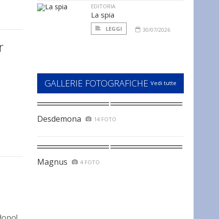
EDITORIA
La spia
LEGGI
30/07/2026
r
GALLERIE FOTOGRAFICHE
Vedi tutte
Desdemona
14 FOTO
Magnus
4 FOTO
dopo!