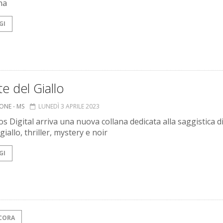
na
GI
te del Giallo
ONE - MS
LUNEDÌ 3 APRILE 2023
s Digital arriva una nuova collana dedicata alla saggistica d
iallo, thriller, mystery e noir
GI
CORA