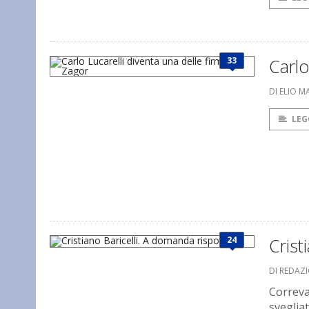
33
Carlo
DI ELIO M
LEG
24
Crist
DI REDAZ
Correva
sveglia