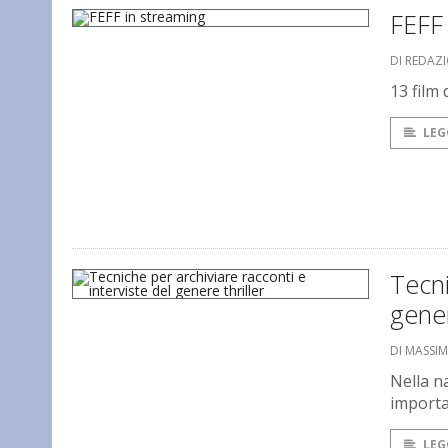
FEFF 
DI REDAZ
13 film
LEG
Tecni
gener
DI MASSI
Nella n
importa
LEG