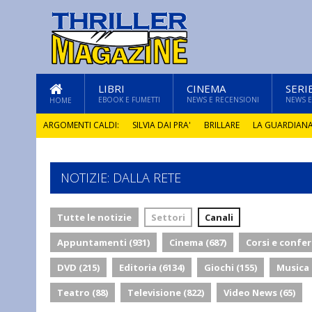
LIBRI
CINEMA
SERI
EBOOK E FUMETTI
NEWS E RECENSIONI
NEWS E
HOME
ARGOMENTI CALDI:
SILVIA DAI PRA'
BRILLARE
LA GUARDIAN
GLI ANNI DI PIETRA
NOTIZIE: DALLA RETE
Tutte le notizie
Settori
Canali
Appuntamenti (931)
Cinema (687)
Corsi e confer
DVD (215)
Editoria (6134)
Giochi (155)
Musica 
Teatro (88)
Televisione (822)
Video News (65)