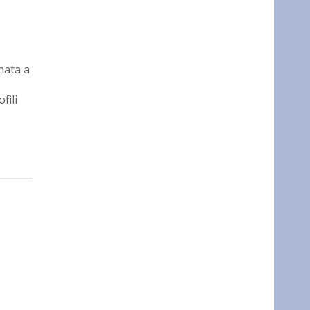
nata a
fili