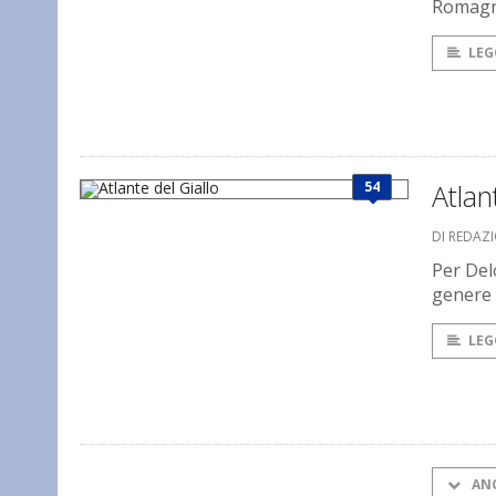
Romag
LEG
54
Atlan
DI REDAZI
Per Delo
genere g
LEG
AN