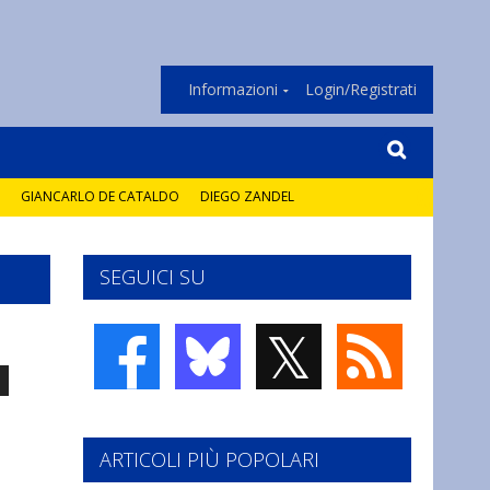
Informazioni
Login/Registrati
GIANCARLO DE CATALDO
DIEGO ZANDEL
SEGUICI SU
𝕏
ARTICOLI PIÙ POPOLARI