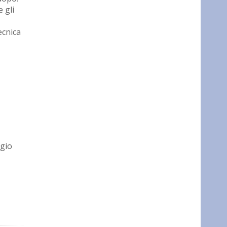
 gli
,
ecnica
ggio