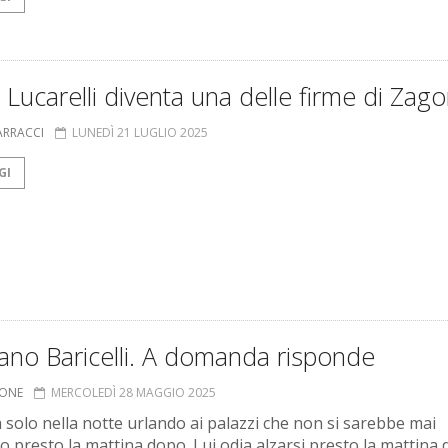
 Lucarelli diventa una delle firme di Zago
ARRACCI
LUNEDÌ 21 LUGLIO 2025
GI
iano Baricelli. A domanda risponde
IONE
MERCOLEDÌ 28 MAGGIO 2025
 solo nella notte urlando ai palazzi che non si sarebbe mai
to presto la mattina dopo. Lui odia alzarsi presto la mattina 