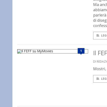
Ma anch
abbiamo
parlerà
di dise
confess
LEG
1
Il F
DI REDAZI
Mostri,
LEG