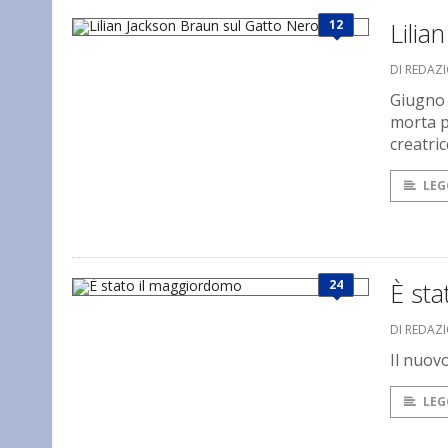
12
Lilia
DI REDAZ
Giugno è
morta p
creatric
LEG
24
È st
DI REDAZI
Il nuov
LEG