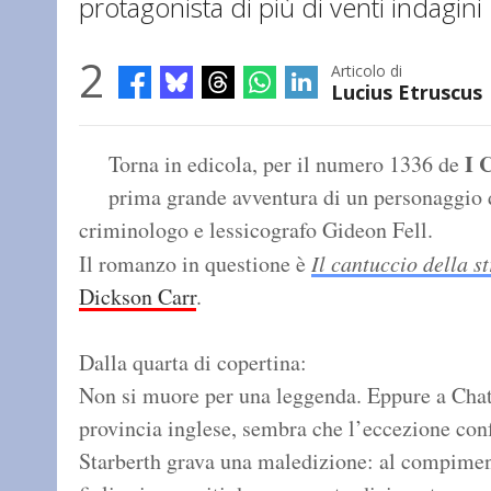
protagonista di più di venti indagini
2
Articolo di
Lucius Etruscus
I 
Torna in edicola, per il numero 1336 de
prima grande avventura di un personaggio d
criminologo e lessicografo Gideon Fell.
Il romanzo in questione è
Il cantuccio della s
Dickson Carr
.
Dalla quarta di copertina:
Non si muore per una leggenda. Eppure a Chatt
provincia inglese, sembra che l’eccezione conf
Starberth grava una maledizione: al compiment