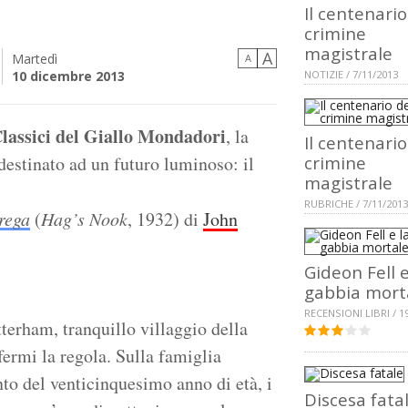
Il centenario
crimine
magistrale
A
Martedì
A
10 dicembre 2013
NOTIZIE / 7/11/2013
Classici del Giallo Mondadori
, la
Il centenario
estinato ad un futuro luminoso: il
crimine
magistrale
RUBRICHE / 7/11/2013
trega
(
Hag’s Nook
, 1932) di
John
Gideon Fell e
gabbia mort
RECENSIONI LIBRI / 1
erham, tranquillo villaggio della
ermi la regola. Sulla famiglia
o del venticinquesimo anno di età, i
Discesa fata