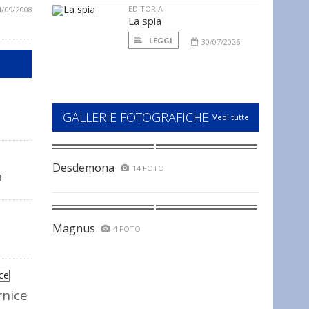
EDITORIA
4/09/2008
La spia
LEGGI
30/07/2026
GALLERIE FOTOGRAFICHE
Vedi tutte
Desdemona
14 FOTO
a
Magnus
4 FOTO
rnice