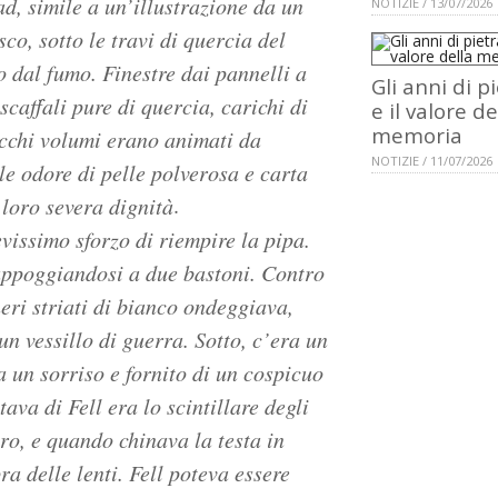
d, simile a un’illustrazione da un
NOTIZIE / 13/07/2026
co, sotto le travi di quercia del
o dal fumo. Finestre dai pannelli a
Gli anni di p
affali pure di quercia, carichi di
e il valore de
memoria
vecchi volumi erano animati da
NOTIZIE / 11/07/2026
e odore di pelle polverosa e carta
.
 loro severa dignità
evissimo sforzo di riempire la pipa.
appoggiandosi a due bastoni. Contro
 neri striati di bianco ondeggiava,
un vessillo di guerra. Sotto, c’era un
 un sorriso e fornito di un cospicuo
ava di Fell era lo scintillare degli
ro, e quando chinava la testa in
pra delle lenti. Fell poteva essere