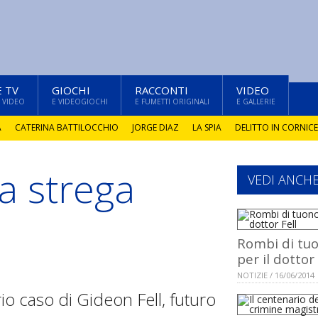
E TV
GIOCHI
RACCONTI
VIDEO
 VIDEO
E VIDEOGIOCHI
E FUMETTI ORIGINALI
E GALLERIE
A
CATERINA BATTILOCCHIO
JORGE DIAZ
LA SPIA
DELITTO IN CORNICE
la strega
VEDI ANCH
Rombi di tu
per il dottor 
NOTIZIE / 16/06/2014
io caso di Gideon Fell, futuro