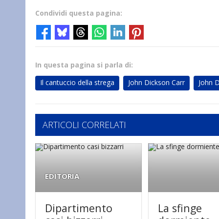
Condividi questa pagina:
In questa pagina si parla di:
Il cantuccio della strega
John Dickson Carr
John D
ARTICOLI CORRELATI
EDITORIA
Dipartimento
La sfinge