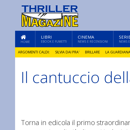
LIBRI
CINEMA
SERI
EBOOK E FUMETTI
NEWS E RECENSIONI
NEWS E
HOME
ARGOMENTI CALDI:
SILVIA DAI PRA'
BRILLARE
LA GUARDIAN
Il cantuccio del
GLI ANNI DI PIETRA
Torna in edicola il primo straordinar