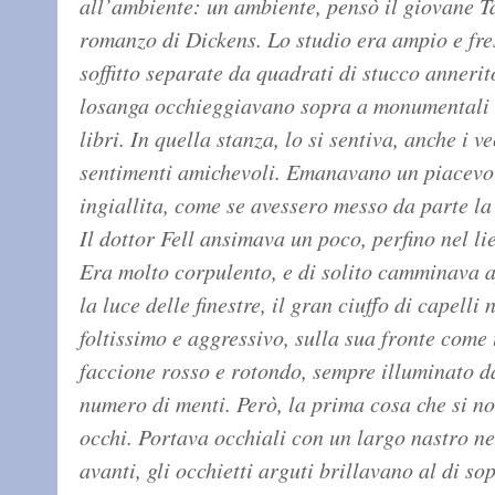
all’ambiente: un ambiente, pensò il giovane Ta
romanzo di Dickens. Lo studio era ampio e fres
soffitto separate da quadrati di stucco annerit
losanga occhieggiavano sopra a monumentali sc
libri. In quella stanza, lo si sentiva, anche i 
sentimenti amichevoli. Emanavano un piacevol
ingiallita, come se avessero messo da parte la
Il dottor Fell ansimava un poco, perfino nel li
Era molto corpulento, e di solito camminava 
la luce delle finestre, il gran ciuffo di capelli
foltissimo e aggressivo, sulla sua fronte come 
faccione rosso e rotondo, sempre illuminato da
numero di menti. Però, la prima cosa che si not
occhi. Portava occhiali con un largo nastro ne
avanti, gli occhietti arguti brillavano al di so