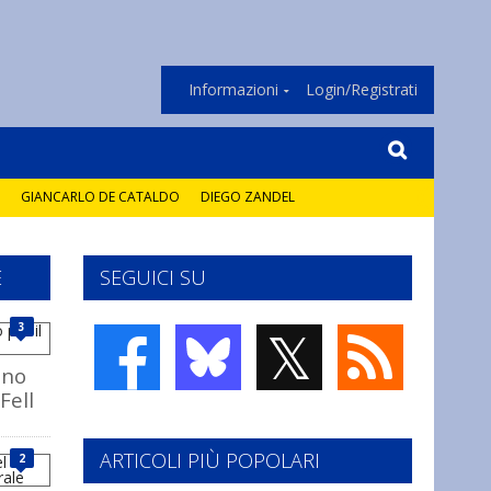
Informazioni
Login/Registrati
GIANCARLO DE CATALDO
DIEGO ZANDEL
E
SEGUICI SU
𝕏
3
ono
Fell
ARTICOLI PIÙ POPOLARI
2