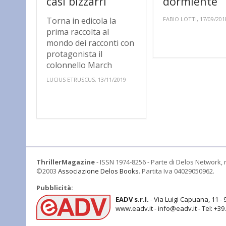
casi bizzarri
dormiente
Torna in edicola la
FABIO LOTTI, 17/09/201
prima raccolta al
mondo dei racconti con
protagonista il
colonnello March
LUCIUS ETRUSCUS, 13/11/2019
ThrillerMagazine
- ISSN 1974-8256 - Parte di Delos Network, r
©2003
Associazione Delos Books
. Partita Iva 04029050962.
Pubblicità:
EADV s.r.l.
- Via Luigi Capuana, 11 - 
www.eadv.it - info@eadv.it - Tel: +3