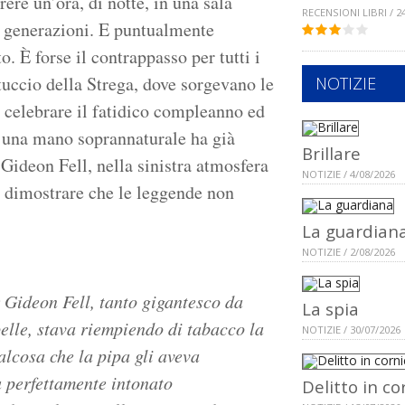
ere un’ora, di notte, in una sala
RECENSIONI LIBRI / 2
a generazioni. E puntualmente
o. È forse il contrappasso per tutti i
uccio della Strega, dove sorgevano le
NOTIZIE
r celebrare il fatidico compleanno ed
i una mano soprannaturale ha già
Brillare
 Gideon Fell, nella sinistra atmosfera
NOTIZIE / 4/08/2026
 e dimostrare che le leggende non
La guardian
NOTIZIE / 2/08/2026
r Gideon Fell, tanto gigantesco da
La spia
elle, stava riempiendo di tabacco la
NOTIZIE / 30/07/2026
alcosa che la pipa gli aveva
 perfettamente intonato
Delitto in co