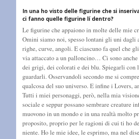
In una ho visto delle figurine che si inseri
ci fanno quelle figurine lí dentro?
Le figurine che appaiono in molte delle mie c
Omini siamo noi, spesso lontani gli uni dagli
righe, curve, angoli. E ciascuno fa quel che g
via attaccato a un palloncino… Ci sono anche a
dei grigi, dei colorati e dei blu. Spiegarli co
guardarli. Osservandoli secondo me si compr
qualcosa del suo universo. E infine i Lovers, a
Tutti i miei personaggi, però, nella mia visio
sociale e seppur possano sembrare creature infa
muovono in un mondo e in una realtà molto pre
proposito, proprio per le ragioni di cui ti ho 
niente. Ho le mie idee, le esprimo, ma nel dise