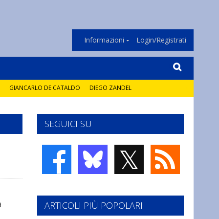
Informazioni
Login/Registrati
GIANCARLO DE CATALDO
DIEGO ZANDEL
SEGUICI SU
𝕏
a
ARTICOLI PIÙ POPOLARI