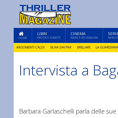
LIBRI
CINEMA
SERI
EBOOK E FUMETTI
NEWS E RECENSIONI
NEWS E
HOME
ARGOMENTI CALDI:
SILVIA DAI PRA'
BRILLARE
LA GUARDIAN
Intervista a Bag
GLI ANNI DI PIETRA
Barbara Garlaschelli parla delle su