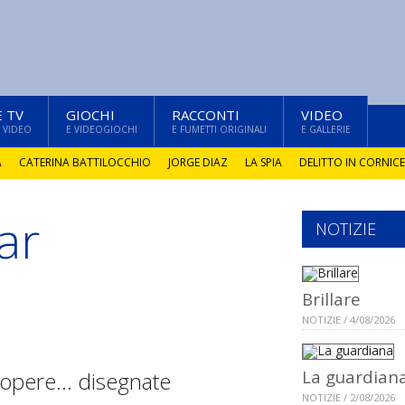
E TV
GIOCHI
RACCONTI
VIDEO
 VIDEO
E VIDEOGIOCHI
E FUMETTI ORIGINALI
E GALLERIE
A
CATERINA BATTILOCCHIO
JORGE DIAZ
LA SPIA
DELITTO IN CORNICE
ar
NOTIZIE
Brillare
NOTIZIE / 4/08/2026
La guardian
e opere… disegnate
NOTIZIE / 2/08/2026