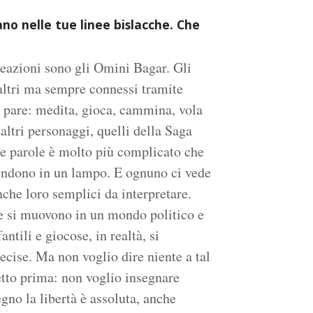
vano nelle tue linee bislacche. Che
reazioni sono gli Omini Bagar. Gli
 altri ma sempre connessi tramite
li pare: medita, gioca, cammina, vola
ltri personaggi, quelli della Saga
n le parole è molto più complicato che
endono in un lampo. E ognuno ci vede
nche loro semplici da interpretare.
ne si muovono in un mondo politico e
ntili e giocose, in realtà, si
cise. Ma non voglio dire niente a tal
detto prima: non voglio insegnare
gno la libertà è assoluta, anche