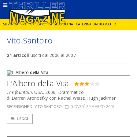
SILVIA DAI PRA'
BRILLARE
LA GUARDIANA
CATERINA BATTILOCCHIO
Vito Santoro
JORGE DIAZ
LA SPIA
DELITTO IN CORNICE
GIANCARLO DE CATALDO
21 articoli
usciti dal 2006 al 2007
DIEGO ZANDEL
GLI ANNI DI PIETRA
L'Albero della Vita
The fountain
, USA, 2006, Drammatico
di Darren Aronosfky con Rachel Weisz, Hugh Jackman
RECENSIONE DI VITO SANTORO
GIOVEDÌ 29 MARZO 2007
LEGGI