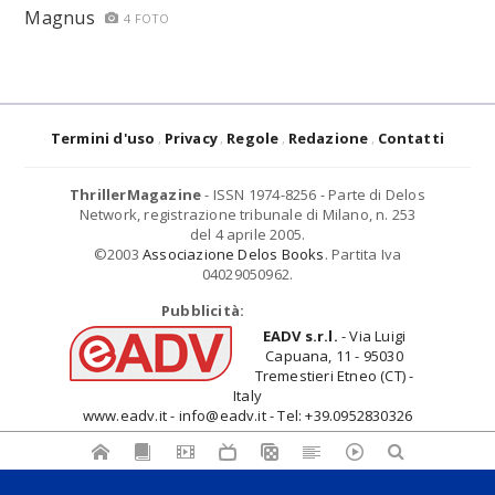
Magnus
4 FOTO
Termini d'uso
Privacy
Regole
Redazione
Contatti
ThrillerMagazine
- ISSN 1974-8256 - Parte di Delos
Network, registrazione tribunale di Milano, n. 253
del 4 aprile 2005.
©2003
Associazione Delos Books
. Partita Iva
04029050962.
Pubblicità:
EADV s.r.l.
- Via Luigi
Capuana, 11 - 95030
Tremestieri Etneo (CT) -
Italy
www.eadv.it - info@eadv.it - Tel: +39.0952830326