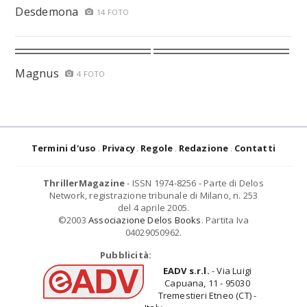
Desdemona
14 FOTO
Magnus
4 FOTO
Termini d'uso
Privacy
Regole
Redazione
Contatti
ThrillerMagazine
- ISSN 1974-8256 - Parte di Delos
Network, registrazione tribunale di Milano, n. 253
del 4 aprile 2005.
©2003
Associazione Delos Books
. Partita Iva
04029050962.
Pubblicità:
EADV s.r.l.
- Via Luigi
Capuana, 11 - 95030
Tremestieri Etneo (CT) -