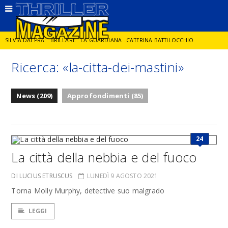
SILVIA DAI PRA'
BRILLARE
LA GUARDIANA
CATERINA BATTILOCCHIO
Ricerca: «la-citta-dei-mastini»
JORGE DIAZ
LA SPIA
DELITTO IN CORNICE
GIANCARLO DE CATALDO
News (209)
Approfondimenti (85)
DIEGO ZANDEL
GLI ANNI DI PIETRA
24
La città della nebbia e del fuoco
DI LUCIUS ETRUSCUS
LUNEDÌ 9 AGOSTO 2021
Torna Molly Murphy, detective suo malgrado
LEGGI