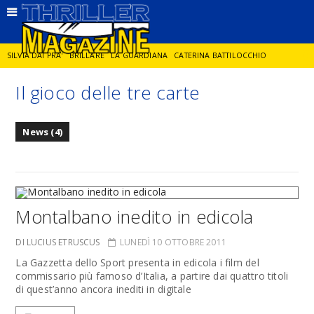
SILVIA DAI PRA'
BRILLARE
LA GUARDIANA
CATERINA BATTILOCCHIO
Il gioco delle tre carte
JORGE DIAZ
LA SPIA
DELITTO IN CORNICE
GIANCARLO DE CATALDO
News (4)
DIEGO ZANDEL
GLI ANNI DI PIETRA
Montalbano inedito in edicola
DI LUCIUS ETRUSCUS
LUNEDÌ 10 OTTOBRE 2011
La Gazzetta dello Sport presenta in edicola i film del
commissario più famoso d’Italia, a partire dai quattro titoli
di quest’anno ancora inediti in digitale