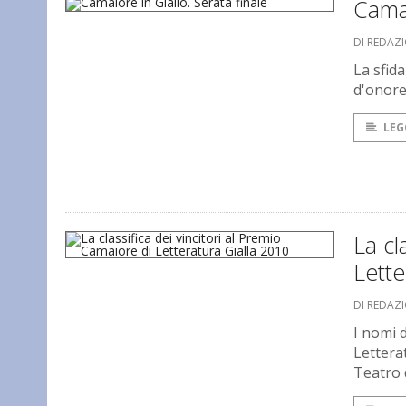
Camai
DI REDAZ
La sfid
d'onor
LEG
La cl
Lette
DI REDAZ
I nomi 
Letterat
Teatro 