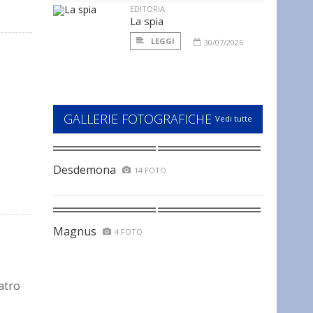
EDITORIA
La spia
LEGGI
30/07/2026
GALLERIE FOTOGRAFICHE
Vedi tutte
Desdemona
14 FOTO
Magnus
4 FOTO
eatro