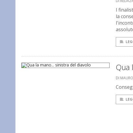
DI REDAZ
I final
la conse
l'incont
assolut
LEG
Qua l
DI MAUR
Consegn
LEG