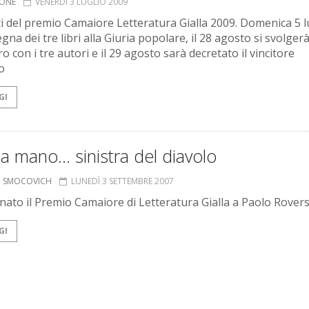
IONE
VENERDÌ 3 LUGLIO 2009
isti del premio Camaiore Letteratura Gialla 2009. Domenica 5 l
gna dei tre libri alla Giuria popolare, il 28 agosto si svolger
ro con i tre autori e il 29 agosto sarà decretato il vincitore
o
GI
a mano... sinistra del diavolo
O SMOCOVICH
LUNEDÌ 3 SETTEMBRE 2007
ato il Premio Camaiore di Letteratura Gialla a Paolo Rovers
GI