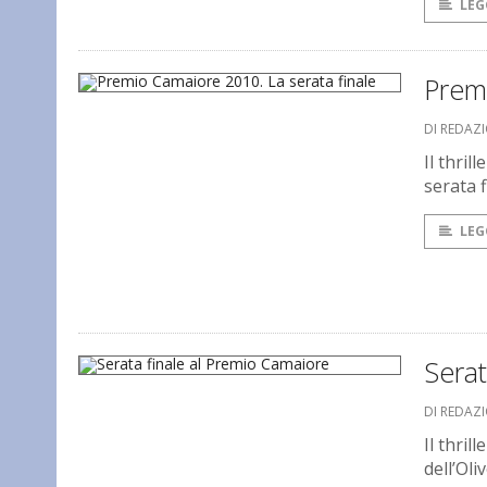
LEG
Premi
DI REDAZ
Il thril
serata f
LEG
Serat
DI REDAZ
Il thril
dell’Ol