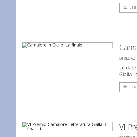
LEG
Camai
DI REDAZ
Le date
Gialla -
LEG
VI Pr