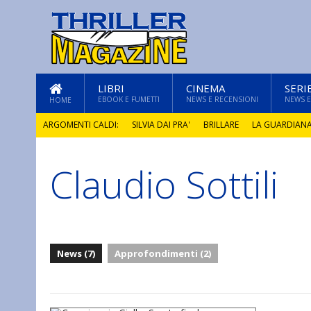
LIBRI
CINEMA
SERI
EBOOK E FUMETTI
NEWS E RECENSIONI
NEWS E
HOME
ARGOMENTI CALDI:
SILVIA DAI PRA'
BRILLARE
LA GUARDIAN
Claudio Sottili
GLI ANNI DI PIETRA
News (7)
Approfondimenti (2)