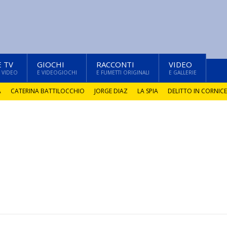
E TV
GIOCHI
RACCONTI
VIDEO
 VIDEO
E VIDEOGIOCHI
E FUMETTI ORIGINALI
E GALLERIE
A
CATERINA BATTILOCCHIO
JORGE DIAZ
LA SPIA
DELITTO IN CORNICE