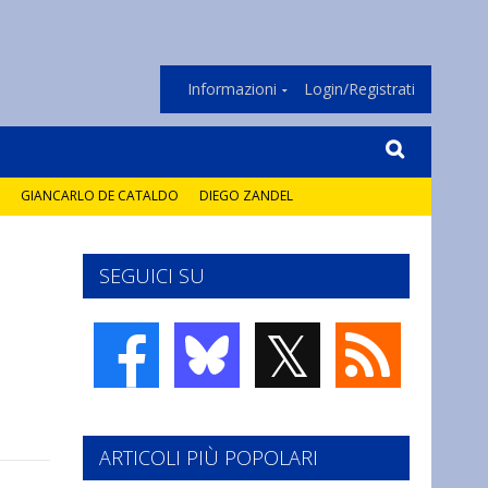
Informazioni
Login/Registrati
GIANCARLO DE CATALDO
DIEGO ZANDEL
SEGUICI SU
𝕏
ARTICOLI PIÙ POPOLARI