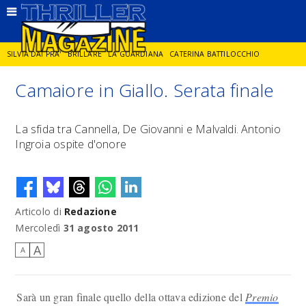
SILVIA DAI PRA'
BRILLARE
LA GUARDIANA
CATERINA BATTILOCCHIO
Camaiore in Giallo. Serata finale
JORGE DIAZ
LA SPIA
DELITTO IN CORNICE
GIANCARLO DE CATALDO
La sfida tra Cannella, De Giovanni e Malvaldi. Antonio
Ingroia ospite d'onore
DIEGO ZANDEL
GLI ANNI DI PIETRA
Articolo di
Redazione
Mercoledì
31 agosto 2011
A
A
Sarà un gran finale quello della ottava edizione del
Premio