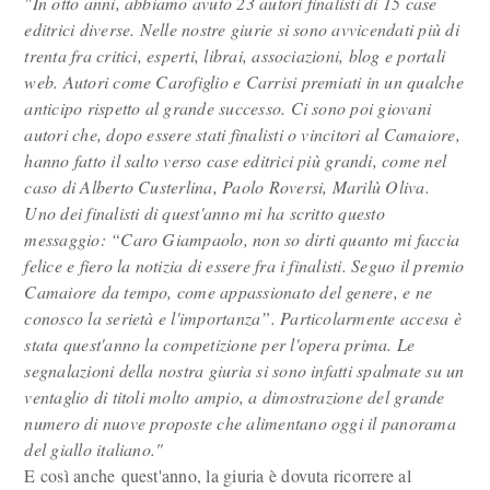
"In otto anni, abbiamo avuto 23 autori finalisti di 15 case
editrici diverse. Nelle nostre giurie si sono avvicendati più di
trenta fra critici, esperti, librai, associazioni, blog e portali
web. Autori come Carofiglio e Carrisi premiati in un qualche
anticipo rispetto al grande successo. Ci sono poi giovani
autori che, dopo essere stati finalisti o vincitori al Camaiore,
hanno fatto il salto verso case editrici più grandi, come nel
caso di Alberto Custerlina, Paolo Roversi, Marilù Oliva.
Uno dei finalisti di quest'anno mi ha scritto questo
messaggio: “Caro Giampaolo, non so dirti quanto mi faccia
felice e fiero la notizia di essere fra i finalisti. Seguo il premio
Camaiore da tempo, come appassionato del genere, e ne
conosco la serietà e l'importanza”. Particolarmente accesa è
stata quest'anno la competizione per l'opera prima. Le
segnalazioni della nostra giuria si sono infatti spalmate su un
ventaglio di titoli molto ampio, a dimostrazione del grande
numero di nuove proposte che alimentano oggi il panorama
del giallo italiano."
E così anche quest'anno, la giuria è dovuta ricorrere al