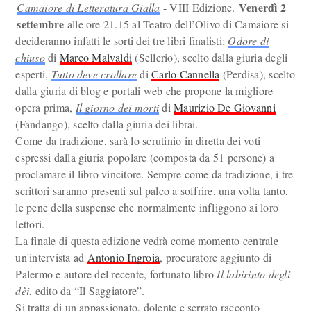
Venerdì 2
Camaiore di Letteratura Gialla
- VIII Edizione.
settembre
alle ore 21.15 al Teatro dell’Olivo di Camaiore si
decideranno infatti le sorti dei tre libri finalisti:
Odore di
chiuso
di
Marco Malvaldi
(Sellerio), scelto dalla giuria degli
esperti,
Tutto deve crollare
di
Carlo Cannella
(Perdisa), scelto
dalla giuria di blog e portali web che propone la migliore
opera prima,
Il giorno dei morti
di
Maurizio De Giovanni
(Fandango), scelto dalla giuria dei librai.
Come da tradizione, sarà lo scrutinio in diretta dei voti
espressi dalla giuria popolare (composta da 51 persone) a
proclamare il libro vincitore. Sempre come da tradizione, i tre
scrittori saranno presenti sul palco a soffrire, una volta tanto,
le pene della suspense che normalmente infliggono ai loro
lettori.
La finale di questa edizione vedrà come momento centrale
un'intervista ad
Antonio Ingroia
, procuratore aggiunto di
Palermo e autore del recente, fortunato libro
Il labirinto degli
dèi
, edito da “Il Saggiatore”.
Si tratta di un appassionato, dolente e serrato racconto