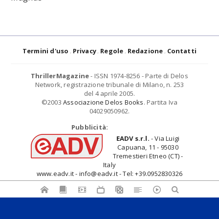
Termini d'uso
Privacy
Regole
Redazione
Contatti
ThrillerMagazine
- ISSN 1974-8256 - Parte di Delos
Network, registrazione tribunale di Milano, n. 253
del 4 aprile 2005.
©2003
Associazione Delos Books
. Partita Iva
04029050962.
Pubblicità:
EADV s.r.l.
- Via Luigi
Capuana, 11 - 95030
Tremestieri Etneo (CT) -
Italy
www.eadv.it - info@eadv.it - Tel: +39.0952830326