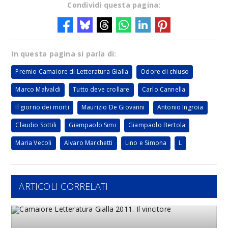
Condividi questa pagina:
In questa pagina si parla di:
Premio Camaiore di Letteratura Gialla
Odore di chiuso
Marco Malvaldi
Tutto deve crollare
Carlo Cannella
Il giorno dei morti
Maurizio De Giovanni
Antonio Ingroia
Claudio Sottili
Giampaolo Simi
Giampaolo Bertola
Maria Vecoli
Alvaro Marchetti
Lino e Simona
L
ARTICOLI CORRELATI