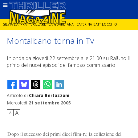
SILVIA DAI PRA'
BRILLARE
LA GUARDIANA
CATERINA BATTILOCCHIO
Montalbano torna in Tv
JORGE DIAZ
LA SPIA
DELITTO IN CORNICE
GIANCARLO DE CATALDO
In onda da giovedì 22 settembre alle 21.00 su RaiUno il
primo dei nuovi episodi del famoso commissario
DIEGO ZANDEL
GLI ANNI DI PIETRA
Articolo di
Chiara Bertazzoni
Mercoledì
21 settembre 2005
A
A
Dopo il successo dei primi dieci film-tv, la collezione del