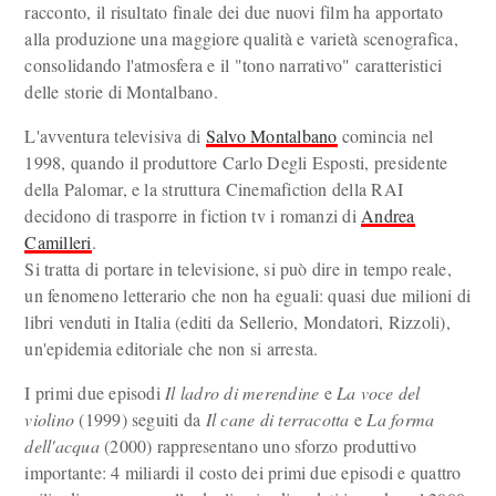
racconto, il risultato finale dei due nuovi film ha apportato
alla produzione una maggiore qualità e varietà scenografica,
consolidando l'atmosfera e il "tono narrativo" caratteristici
delle storie di Montalbano.
L'avventura televisiva di
Salvo Montalbano
comincia nel
1998, quando il produttore Carlo Degli Esposti, presidente
della Palomar, e la struttura Cinemafiction della RAI
decidono di trasporre in fiction tv i romanzi di
Andrea
Camilleri
.
Si tratta di portare in televisione, si può dire in tempo reale,
un fenomeno letterario che non ha eguali: quasi due milioni di
libri venduti in Italia (editi da Sellerio, Mondatori, Rizzoli),
un'epidemia editoriale che non si arresta.
I primi due episodi
Il ladro di merendine
e
La voce del
violino
(1999) seguiti da
Il cane di terracotta
e
La forma
dell'acqua
(2000) rappresentano uno sforzo produttivo
importante: 4 miliardi il costo dei primi due episodi e quattro