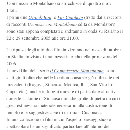
Commissario Montalbano si arricchisce di quattro nuovi
titoli.
I primi due
Giro di Boa
e
Par Condicio
(tratto dalla raccolta
di racconti
Un mese con Montalbano
edita da Mondatori)
sono stati appena completati e andranno in onda su RaiUno il
22 e 29 settembre 2005 alle ore 21.00.
Le riprese degli altri due film inizieranno nel mese di ottobre
in Sicilia, in vista di una messa in onda nella primavera del
2006.
I nuovi film della serie
Il Commissario Montalbano
sono
stati girati oltre che nelle location consuete già utilizzate nei
precedenti (Ragusa, Siracusa, Modica, Ibla, San Vito Lo
Capo, etc.), anche in luoghi nuovi e di particolare attrattiva
come le Latomie di Siracusa (antiche grotte di pietra da cui i
greci estraevano materiale necessario alla costruzione di
templi) e le suggestive cave di marmo a Custonaci.
In una collezione di film in cui l'aspetto paesaggistico e
spettacolare ha un significato particolare all'interno del