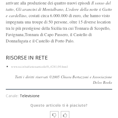
arrivare alla produzione dei quattro nuovi episodi
Il senso del
tatto
,
Gli arancini di Montalbano
,
L'odore della notte
e
Gatto
e cardellino
, costati circa 6.000.000 di euro, che hanno visto
impegnata una troupe di 50 persone, oltre 15 diverse location
tra le più prestigiose della Sicilia tra cui Tonnara di Scopello,
Favignana,Tonnara di Capo Passero, il Castello di
Donnafugata e il Castello di Porto Palo.
RISORSE IN RETE
www.rai.it/raifictionarticolo/0,,4241,00.html
Tutti i diritti riservati ©2005 Chiara Bertazzoni e Associazione
Delos Books
Canale:
Televisione
Questo articolo ti è piaciuto?