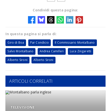
Condividi questa pagina:
In questa pagina si parla di:
Giro di Boa
Par Condicio
Il Commissario Montalbano
Salvo Montalbano
Andrea Camilleri
Luca Zingaretti
Alberto Sironi
Alberto Sironi
ARTICOLI CORRELATI
TELEVISIONE