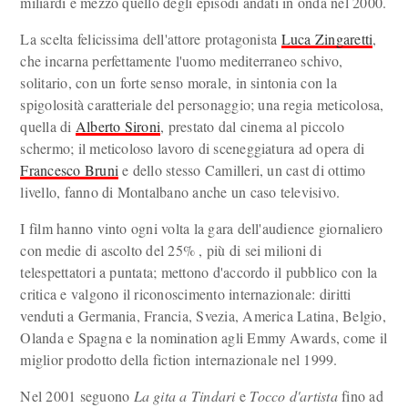
miliardi e mezzo quello degli episodi andati in onda nel 2000.
La scelta felicissima dell'attore protagonista
Luca Zingaretti
,
che incarna perfettamente l'uomo mediterraneo schivo,
solitario, con un forte senso morale, in sintonia con la
spigolosità caratteriale del personaggio; una regia meticolosa,
quella di
Alberto Sironi
, prestato dal cinema al piccolo
schermo; il meticoloso lavoro di sceneggiatura ad opera di
Francesco Bruni
e dello stesso Camilleri, un cast di ottimo
livello, fanno di Montalbano anche un caso televisivo.
I film hanno vinto ogni volta la gara dell'audience giornaliero
con medie di ascolto del 25% , più di sei milioni di
telespettatori a puntata; mettono d'accordo il pubblico con la
critica e valgono il riconoscimento internazionale: diritti
venduti a Germania, Francia, Svezia, America Latina, Belgio,
Olanda e Spagna e la nomination agli Emmy Awards, come il
miglior prodotto della fiction internazionale nel 1999.
Nel 2001 seguono
La gita a Tindari
e
Tocco d'artista
fino ad