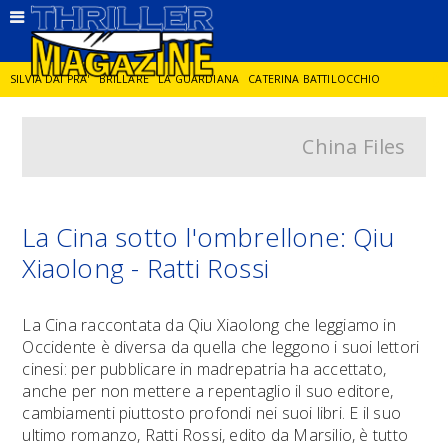
SILVIA DAI PRA'
BRILLARE
LA GUARDIANA
CATERINA BATTILOCCHIO
China Files
JORGE DIAZ
LA SPIA
DELITTO IN CORNICE
GIANCARLO DE CATALDO
DIEGO ZANDEL
GLI ANNI DI PIETRA
La Cina sotto l'ombrellone: Qiu
Xiaolong - Ratti Rossi
La Cina raccontata da Qiu Xiaolong che leggiamo in
Occidente è diversa da quella che leggono i suoi lettori
cinesi: per pubblicare in madrepatria ha accettato,
anche per non mettere a repentaglio il suo editore,
cambiamenti piuttosto profondi nei suoi libri. E il suo
ultimo romanzo, Ratti Rossi, edito da Marsilio, è tutto