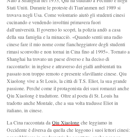
Nato a Shanghai nel 1953, Qiu ha studiato a Pechino e negli
Stati Uniti. Durante le proteste di Tian'anmen nel 1989 si
trovava negli Usa. Come volontario aiutò gli studenti cinesi
cucinando e vendendo involtini primavera fuori
dall'università. Il governo lo scoprì, la polizia andò a casa
della sua famiglia e la minacciò. «Quando sentii una radio
cinese fare il mio nome come fiancheggiatore degli studenti
rimasi sconvolto e non tornai in Cina fino al 1995». Tornato a
Shanghai ha trovato un paese diverso e ha deciso di
raccontarlo: in inglese e attraverso dei gialli ambientati tra
passato non troppo remoto e presente sfavillante cinese. Qiu
Xiaolong vive a St Louis, la città di T.S. Eliot, la sua grande
passione. Perché come il protagonista dei suoi romanzi anche
Qiu Xiaolong è traduttore. Oltre al poeta di St. Louis ha
tradotto anche Montale, che a sua volta tradusse Eliot in
italiano, in cinese.
La Cina raccontata da
Qiu Xiaolong
che leggiamo in
Occidente è diversa da quella che leggono i suoi lettori cinesi: