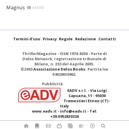
Magnus
4 FOTO
Termini d'uso
Privacy
Regole
Redazione
Contatti
ThrillerMagazine
- ISSN 1974-8256 - Parte di
Delos Network, registrazione tribunale di
Milano, n. 253 del 4 aprile 2005.
©2003
Associazione Delos Books
. Partita Iva
04029050962.
Pubblicità:
EADV s.r.l.
- Via Luigi
Capuana, 11 - 95030
Tremestieri Etneo (CT) -
Italy
www.eadv.it - info@eadv.it - Tel:
+39.0952830326