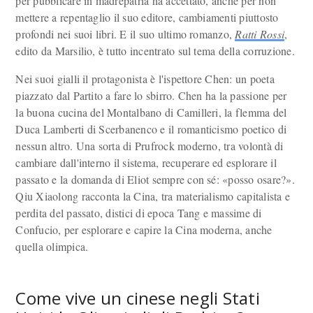
per pubblicare in madrepatria ha accettato, anche per non
mettere a repentaglio il suo editore, cambiamenti piuttosto
profondi nei suoi libri. E il suo ultimo romanzo,
Ratti Rossi
,
edito da Marsilio, è tutto incentrato sul tema della corruzione.
Nei suoi gialli il protagonista è l'ispettore Chen: un poeta
piazzato dal Partito a fare lo sbirro. Chen ha la passione per
la buona cucina del Montalbano di Camilleri, la flemma del
Duca Lamberti di Scerbanenco e il romanticismo poetico di
nessun altro. Una sorta di Prufrock moderno, tra volontà di
cambiare dall'interno il sistema, recuperare ed esplorare il
passato e la domanda di Eliot sempre con sé: «posso osare?».
Qiu Xiaolong racconta la Cina, tra materialismo capitalista e
perdita del passato, distici di epoca Tang e massime di
Confucio, per esplorare e capire la Cina moderna, anche
quella olimpica.
Come vive un cinese negli Stati