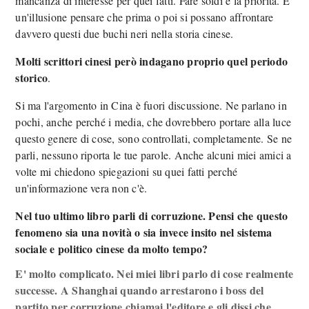
mancanza di interesse per quei fatti. Fare soldi è la priorità. E'
un'illusione pensare che prima o poi si possano affrontare
davvero questi due buchi neri nella storia cinese.
Molti scrittori cinesi però indagano proprio quel periodo
storico
.
Si ma l'argomento in Cina è fuori discussione. Ne parlano in
pochi, anche perché i media, che dovrebbero portare alla luce
questo genere di cose, sono controllati, completamente. Se ne
parli, nessuno riporta le tue parole. Anche alcuni miei amici a
volte mi chiedono spiegazioni su quei fatti perché
un'informazione vera non c'è.
Nel tuo ultimo libro parli di corruzione. Pensi che questo
fenomeno sia una novità o sia invece insito nel sistema
sociale e politico cinese da molto tempo?
E' molto complicato. Nei miei libri parlo di cose realmente
successe. A Shanghai quando arrestarono i boss del
partito per corruzione chiamai l'editore e gli dissi che