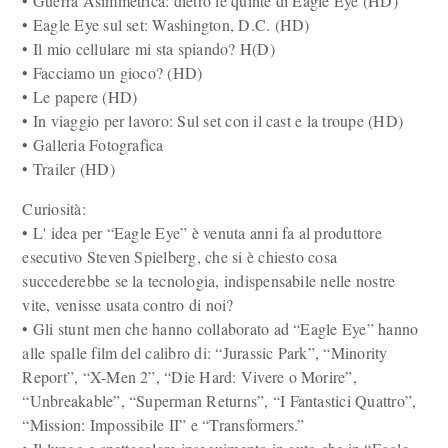
• Guerra Asimmetrica: dietro le quinte di Eagle Eye (HD)
• Eagle Eye sul set: Washington, D.C. (HD)
• Il mio cellulare mi sta spiando? H(D)
• Facciamo un gioco? (HD)
• Le papere (HD)
• In viaggio per lavoro: Sul set con il cast e la troupe (HD)
• Galleria Fotografica
• Trailer (HD)
Curiosità:
• L' idea per “Eagle Eye” è venuta anni fa al produttore
esecutivo Steven Spielberg, che si è chiesto cosa
succederebbe se la tecnologia, indispensabile nelle nostre
vite, venisse usata contro di noi?
• Gli stunt men che hanno collaborato ad “Eagle Eye” hanno
alle spalle film del calibro di: “Jurassic Park”, “Minority
Report”, “X-Men 2”, “Die Hard: Vivere o Morire”,
“Unbreakable”, “Superman Returns”, “I Fantastici Quattro”,
“Mission: Impossibile II” e “Transformers.”