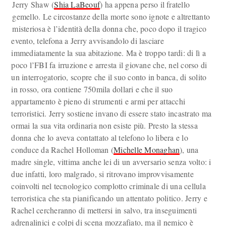
Jerry Shaw (
Shia LaBeouf
) ha appena perso il fratello
gemello. Le circostanze della morte sono ignote e altrettanto
misteriosa è l’identità della donna che, poco dopo il tragico
evento, telefona a Jerry avvisandolo di lasciare
immediatamente la sua abitazione. Ma è troppo tardi: di lì a
poco l’FBI fa irruzione e arresta il giovane che, nel corso di
un interrogatorio, scopre che il suo conto in banca, di solito
in rosso, ora contiene 750mila dollari e che il suo
appartamento è pieno di strumenti e armi per attacchi
terroristici. Jerry sostiene invano di essere stato incastrato ma
ormai la sua vita ordinaria non esiste più. Presto la stessa
donna che lo aveva contattato al telefono lo libera e lo
conduce da Rachel Holloman (
Michelle Monaghan
), una
madre single, vittima anche lei di un avversario senza volto: i
due infatti, loro malgrado, si ritrovano improvvisamente
coinvolti nel tecnologico complotto criminale di una cellula
terroristica che sta pianificando un attentato politico. Jerry e
Rachel cercheranno di mettersi in salvo, tra inseguimenti
adrenalinici e colpi di scena mozzafiato, ma il nemico è