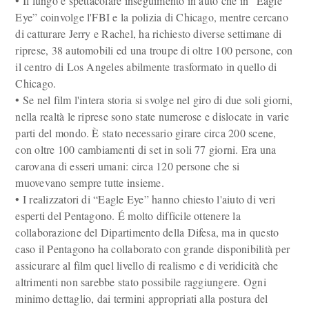
• Il lungo e spettacolare inseguimento in auto che in “Eagle
Eye” coinvolge l'FBI e la polizia di Chicago, mentre cercano
di catturare Jerry e Rachel, ha richiesto diverse settimane di
riprese, 38 automobili ed una troupe di oltre 100 persone, con
il centro di Los Angeles abilmente trasformato in quello di
Chicago.
• Se nel film l'intera storia si svolge nel giro di due soli giorni,
nella realtà le riprese sono state numerose e dislocate in varie
parti del mondo. È stato necessario girare circa 200 scene,
con oltre 100 cambiamenti di set in soli 77 giorni. Era una
carovana di esseri umani: circa 120 persone che si
muovevano sempre tutte insieme.
• I realizzatori di “Eagle Eye” hanno chiesto l'aiuto di veri
esperti del Pentagono. É molto difficile ottenere la
collaborazione del Dipartimento della Difesa, ma in questo
caso il Pentagono ha collaborato con grande disponibilità per
assicurare al film quel livello di realismo e di veridicità che
altrimenti non sarebbe stato possibile raggiungere. Ogni
minimo dettaglio, dai termini appropriati alla postura del