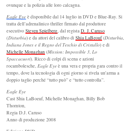
ovunque e la polizia alle loro calcagna.
Eagle Eye
è disponibile dal 14 luglio in DVD e Blue-Ray. Si
tratta dell’adrenalinico thriller firmato dal produttore
esecutivo
Steven Spielberg
, dal regista
D. J. Caruso
(
Disturbia
) e da attori del calibro di
Shia LaBeouf
(
Disturbia
,
Indiana Jones e il Regno del Teschio di Cristallo
) e di
Michelle Monaghan
(
Mission: Impossible 3
,
Lo
Spaccacuori
). Ricco di colpi di scena e azioni
rocambolesche,
Eagle Eye
è una vera e propria gara contro il
tempo, dove la tecnologia di ogni giorno si rivela un’arma a
doppio taglio perché “tutto può” e “tutto controlla”.
Eagle Eye
Cast Shia LaBoeuf, Michelle Monaghan, Billy Bob
Thornton,
Regia D.J. Caruso
Anno di produzione 2008