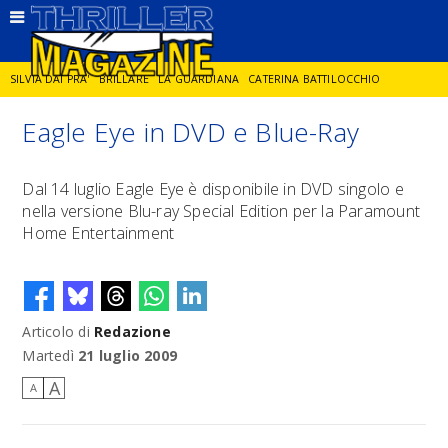
SILVIA DAI PRA'
BRILLARE
LA GUARDIANA
CATERINA BATTILOCCHIO
Eagle Eye in DVD e Blue-Ray
JORGE DIAZ
LA SPIA
DELITTO IN CORNICE
GIANCARLO DE CATALDO
Dal 14 luglio Eagle Eye è disponibile in DVD singolo e
nella versione Blu-ray Special Edition per la Paramount
DIEGO ZANDEL
GLI ANNI DI PIETRA
Home Entertainment
Articolo di
Redazione
Martedì
21 luglio 2009
A
A