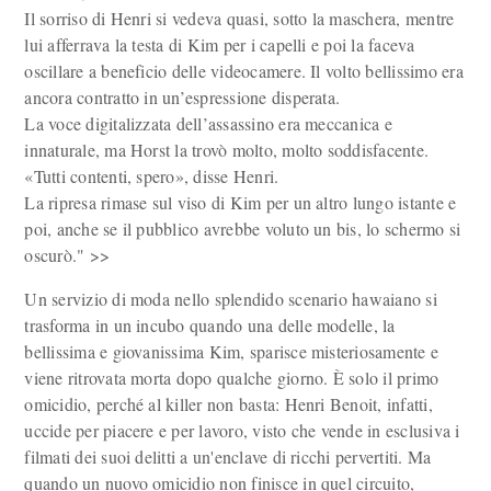
Il sorriso di Henri si vedeva quasi, sotto la maschera, mentre
lui afferrava la testa di Kim per i capelli e poi la faceva
oscillare a beneficio delle videocamere. Il volto bellissimo era
ancora contratto in un’espressione disperata.
La voce digitalizzata dell’assassino era meccanica e
innaturale, ma Horst la trovò molto, molto soddisfacente.
«Tutti contenti, spero», disse Henri.
La ripresa rimase sul viso di Kim per un altro lungo istante e
poi, anche se il pubblico avrebbe voluto un bis, lo schermo si
oscurò." >>
Un servizio di moda nello splendido scenario hawaiano si
trasforma in un incubo quando una delle modelle, la
bellissima e giovanissima Kim, sparisce misteriosamente e
viene ritrovata morta dopo qualche giorno. È solo il primo
omicidio, perché al killer non basta: Henri Benoit, infatti,
uccide per piacere e per lavoro, visto che vende in esclusiva i
filmati dei suoi delitti a un'enclave di ricchi pervertiti. Ma
quando un nuovo omicidio non finisce in quel circuito,