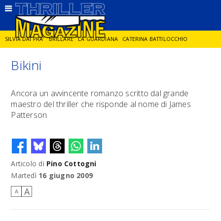
SILVIA DAI PRA'
BRILLARE
LA GUARDIANA
CATERINA BATTILOCCHIO
Bikini
JORGE DIAZ
LA SPIA
DELITTO IN CORNICE
GIANCARLO DE CATALDO
Ancora un avvincente romanzo scritto dal grande
maestro del thriller che risponde al nome di James
DIEGO ZANDEL
GLI ANNI DI PIETRA
Patterson
Articolo di
Pino Cottogni
Martedì
16 giugno 2009
A
A