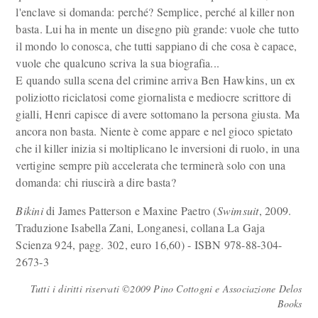
l'enclave si domanda: perché? Semplice, perché al killer non
basta. Lui ha in mente un disegno più grande: vuole che tutto
il mondo lo conosca, che tutti sappiano di che cosa è capace,
vuole che qualcuno scriva la sua biografia...
E quando sulla scena del crimine arriva Ben Hawkins, un ex
poliziotto riciclatosi come giornalista e mediocre scrittore di
gialli, Henri capisce di avere sottomano la persona giusta. Ma
ancora non basta. Niente è come appare e nel gioco spietato
che il killer inizia si moltiplicano le inversioni di ruolo, in una
vertigine sempre più accelerata che terminerà solo con una
domanda: chi riuscirà a dire basta?
Bikini
di James Patterson e Maxine Paetro (
Swimsuit
, 2009.
Traduzione Isabella Zani, Longanesi, collana La Gaja
Scienza 924, pagg. 302, euro 16,60) - ISBN 978-88-304-
2673-3
Tutti i diritti riservati ©2009 Pino Cottogni e Associazione Delos
Books