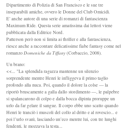
Dipartimento di Polizia di San Francisco e le sue tre
inseparabili amiche, ovvero le Donne del Club Omicidi.
E' anche autore di una serie di romanzi di fantascienza
Maximum Ride. Questa serie amatissima dai lettori viene
pubblicata dalla Editrice Nord.
Patterson però non si limita ai thriller e alla fantascienza,
riesce anche a raccontare delicatissime fiabe fantasy come nel
romanzo
Domeniche da Tiffany
(Corbaccio, 2008).
Un brano:
<<... "La splendida ragazza mantenne un silenzio
sorprendente mentre Henri le infliggeva il primo taglio
profondo alla nuca. Poi, quando il dolore la colse — la
riportò bruscamente a galla dallo stordimento —, le palpebre
si spalancarono di colpo e dalla bocca dipinta proruppe un
urlo da far gelare il sangue. Il corpo ebbe uno scatto quando
Henri le tranciò i muscoli del collo al dritto e al rovescio... e
poi l’urlo svanì, lasciando un’eco mentre lui, con tre lunghi
fendenti, le mozzava la testa...