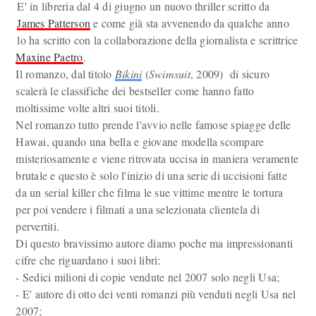
E' in libreria dal 4 di giugno un nuovo thriller scritto da
James Patterson
e come già sta avvenendo da qualche anno
lo ha scritto con la collaborazione della giornalista e scrittrice
Maxine Paetro
.
Il romanzo, dal titolo
Bikini
(
Swimsuit
, 2009) di sicuro
scalerà le classifiche dei bestseller come hanno fatto
moltissime volte altri suoi titoli.
Nel romanzo tutto prende l'avvio nelle famose spiagge delle
Hawai, quando una bella e giovane modella scompare
misteriosamente e viene ritrovata uccisa in maniera veramente
brutale e questo è solo l'inizio di una serie di uccisioni fatte
da un serial killer che filma le sue vittime mentre le tortura
per poi vendere i filmati a una selezionata clientela di
pervertiti.
Di questo bravissimo autore diamo poche ma impressionanti
cifre che riguardano i suoi libri:
- Sedici milioni di copie vendute nel 2007 solo negli Usa;
- E' autore di otto dei venti romanzi più venduti negli Usa nel
2007;