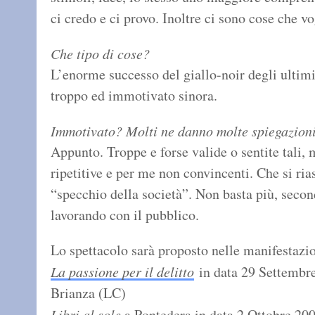
ci credo e ci provo. Inoltre ci sono cose che v
Che tipo di cose?
L’enorme successo del giallo-noir degli ultim
troppo ed immotivato sinora.
Immotivato? Molti ne danno molte spiegazioni,
Appunto. Troppe e forse valide o sentite tali, 
ripetitive e per me non convincenti. Che si ria
“specchio della società”. Non basta più, secon
lavorando con il pubblico.
Lo spettacolo sarà proposto nelle manifestazio
La passione per il delitto
in data 29 Settembre
Brianza (LC)
Libri al sole
a Pontedera in data 2 Ottobre 200