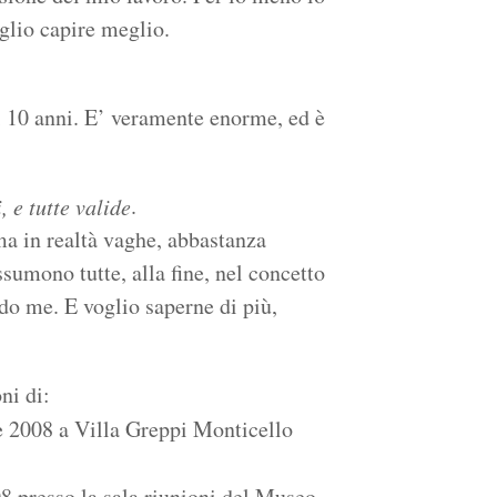
oglio capire meglio.
i 10 anni. E’ veramente enorme, ed è
.
 e tutte valide
ma in realtà vaghe, abbastanza
ssumono tutte, alla fine, nel concetto
do me. E voglio saperne di più,
ni di:
 2008 a Villa Greppi Monticello
8 presso la sala riunioni del Museo