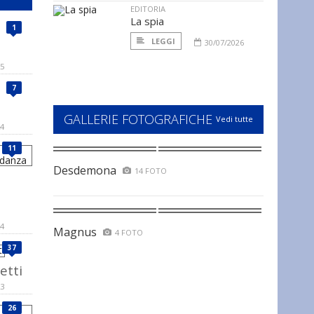
EDITORIA
La spia
1
LEGGI
30/07/2026
25
7
a
GALLERIE FOTOGRAFICHE
Vedi tutte
24
11
Desdemona
14 FOTO
24
Magnus
4 FOTO
37
etti
23
26