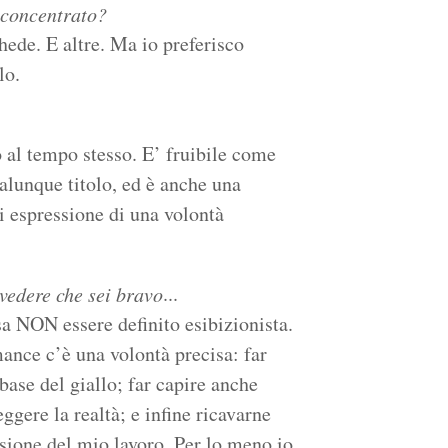
raconcentrato?
chede. E altre. Ma io preferisco
lo.
 al tempo stesso. E’ fruibile come
ualunque titolo, ed è anche una
i espressione di una volontà
...
vedere che sei bravo
sa NON essere definito esibizionista.
mance c’è una volontà precisa: far
base del giallo; far capire anche
gere la realtà; e infine ricavarne
sione del mio lavoro. Per lo meno io