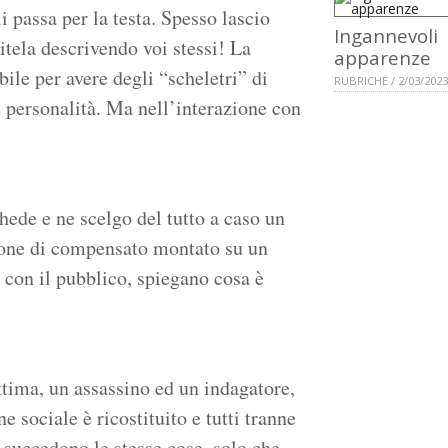
 passa per la testa. Spesso lascio
Ingannevoli
itela descrivendo voi stessi! La
apparenze
ile per avere degli “scheletri” di
RUBRICHE / 2/03/2023
e personalità. Ma nell’interazione con
hede e ne scelgo del tutto a caso un
llone di compensato montato su un
 con il pubblico, spiegano cosa è
ittima, un assassino ed un indagatore,
ne sociale è ricostituito e tutti tranne
r succedono le stesse cose, solo che