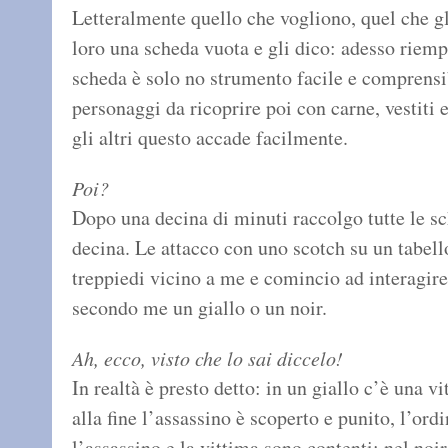
Letteralmente quello che vogliono, quel che gli
loro una scheda vuota e gli dico: adesso riemp
scheda è solo no strumento facile e comprensib
personaggi da ricoprire poi con carne, vestiti 
gli altri questo accade facilmente.
Poi?
Dopo una decina di minuti raccolgo tutte le sc
decina. Le attacco con uno scotch su un tabe
treppiedi vicino a me e comincio ad interagire
secondo me un giallo o un noir.
Ah, ecco, visto che lo sai diccelo!
In realtà è presto detto: in un giallo c’è una v
alla fine l’assassino è scoperto e punito, l’ordi
l’assassino e la vittima sono contenti; nel noi