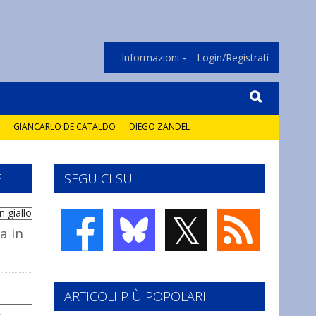
Informazioni
Login/Registrati
GIANCARLO DE CATALDO
DIEGO ZANDEL
E
SEGUICI SU
𝕏
a in
ARTICOLI PIÙ POPOLARI