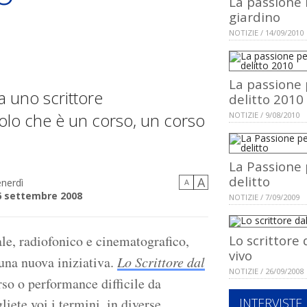
La passione 
giardino
NOTIZIE / 14/09/2010
La passione p
a uno scrittore
delitto 2010
colo che è un corso, un corso
NOTIZIE / 9/08/2010
La Passione p
delitto
A
nerdì
A
6 settembre 2008
NOTIZIE / 7/09/2009
rale, radiofonico e cinematografico,
Lo scrittore 
vivo
o una nuova iniziativa.
Lo Scrittore dal
NOTIZIE / 26/09/2008
orso o performance difficile da
liete voi i termini, in diverse
INTERVISTE