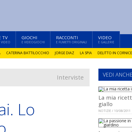
E TV
GIOCHI
RACCONTI
VIDEO
 VIDEO
E VIDEOGIOCHI
E FUMETTI ORIGINALI
E GALLERIE
A
CATERINA BATTILOCCHIO
JORGE DIAZ
LA SPIA
DELITTO IN CORNICE
VEDI ANCH
Interviste
La mia ricett
i. Lo
giallo
NOTIZIE / 10/08/2011
o