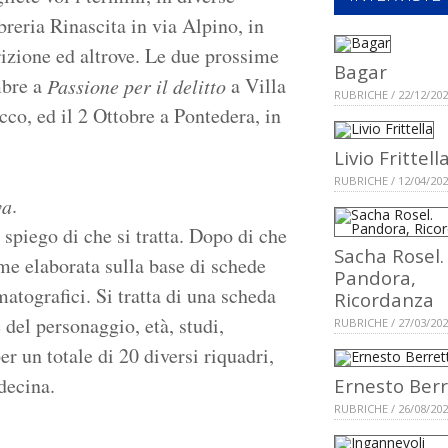
breria Rinascita in via Alpino, in
rizione ed altrove. Le due prossime
Bagar
mbre a
a Villa
Passione per il delitto
RUBRICHE / 22/12/20
co, ed il 2 Ottobre a Pontedera, in
Livio Frittell
RUBRICHE / 12/04/20
.
va
e spiego di che si tratta. Dopo di che
Sacha Rosel.
me elaborata sulla base di schede
Pandora,
matografici. Si tratta di una scheda
Ricordanza
del personaggio, età, studi,
RUBRICHE / 27/03/20
er un totale di 20 diversi riquadri,
decina.
Ernesto Berr
RUBRICHE / 26/08/20