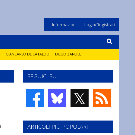
Informazioni
Login/Registrati
GIANCARLO DE CATALDO
DIEGO ZANDEL
SEGUICI SU
𝕏
a
ARTICOLI PIÙ POPOLARI