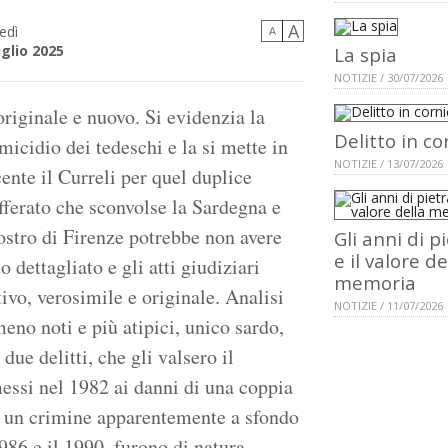
A
edì
A
uglio 2025
La spia
NOTIZIE / 30/07/2026
originale e nuovo. Si evidenzia la
Delitto in co
micidio dei tedeschi e la si mette in
NOTIZIE / 13/07/2026
ente il Curreli per quel duplice
efferato che sconvolse la Sardegna e
Mostro di Firenze potrebbe non avere
Gli anni di p
e il valore de
 dettagliato e gli atti giudiziari
memoria
tivo, verosimile e originale. Analisi
NOTIZIE / 11/07/2026
meno noti e più atipici, unico sardo,
due delitti, che gli valsero il
ssi nel 1982 ai danni di una coppia
in un crimine apparentemente a sfondo
1986 e il 1990, furono di natura