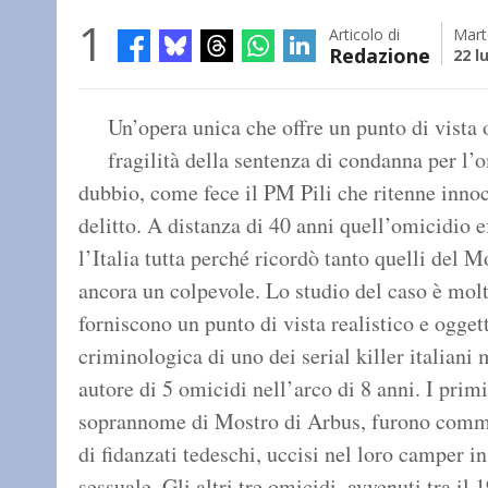
1
Articolo di
Mart
Redazione
22 l
Un’opera unica che offre un punto di vista 
fragilità della sentenza di condanna per l’o
dubbio, come fece il PM Pili che ritenne innoc
delitto. A distanza di 40 anni quell’omicidio 
l’Italia tutta perché ricordò tanto quelli del 
ancora un colpevole. Lo studio del caso è molto
forniscono un punto di vista realistico e ogget
criminologica di uno dei serial killer italiani 
autore di 5 omicidi nell’arco di 8 anni. I primi 
soprannome di Mostro di Arbus, furono comme
di fidanzati tedeschi, uccisi nel loro camper 
sessuale. Gli altri tre omicidi, avvenuti tra il 