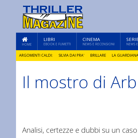
LIBRI
CINEMA
SERI
EBOOK E FUMETTI
NEWS E RECENSIONI
NEWS E
HOME
ARGOMENTI CALDI:
SILVIA DAI PRA'
BRILLARE
LA GUARDIAN
Il mostro di Ar
GLI ANNI DI PIETRA
Analisi, certezze e dubbi su un cas