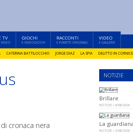
E TV
GIOCHI
RACCONTI
VIDEO
 VIDEO
E VIDEOGIOCHI
E FUMETTI ORIGINALI
E GALLERIE
A
CATERINA BATTILOCCHIO
JORGE DIAZ
LA SPIA
DELITTO IN CORNICE
bus
NOTIZIE
Brillare
NOTIZIE / 4/08/2026
La guardian
o di cronaca nera
NOTIZIE / 2/08/2026