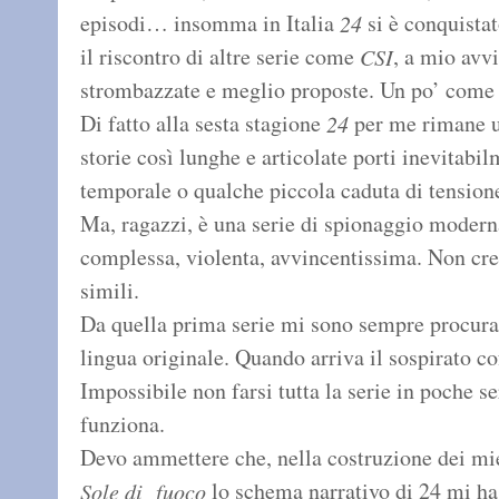
episodi… insomma in Italia
si è conquista
24
il riscontro di altre serie come
, a mio avv
CSI
strombazzate e meglio proposte. Un po’ come 
Di fatto alla sesta stagione
per me rimane u
24
storie così lunghe e articolate porti inevitab
temporale o qualche piccola caduta di tension
Ma, ragazzi, è una serie di spionaggio moderna
complessa, violenta, avvincentissima. Non cre
simili.
Da quella prima serie mi sono sempre procurato
lingua originale. Quando arriva il sospirato co
Impossibile non farsi tutta la serie in poche 
funziona.
Devo ammettere che, nella costruzione dei mie
lo schema narrativo di 24 mi ha
Sole di fuoco