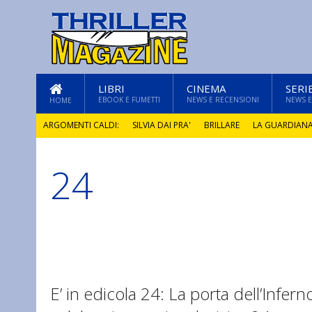
LIBRI
CINEMA
SERI
EBOOK E FUMETTI
NEWS E RECENSIONI
NEWS E
HOME
ARGOMENTI CALDI:
SILVIA DAI PRA'
BRILLARE
LA GUARDIAN
24
GLI ANNI DI PIETRA
E’ in edicola 24: La porta dell’Infern