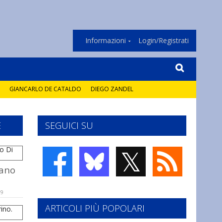
Informazioni
Login/Registrati
GIANCARLO DE CATALDO
DIEGO ZANDEL
E
SEGUICI SU
𝕏
fano
09
ARTICOLI PIÙ POPOLARI