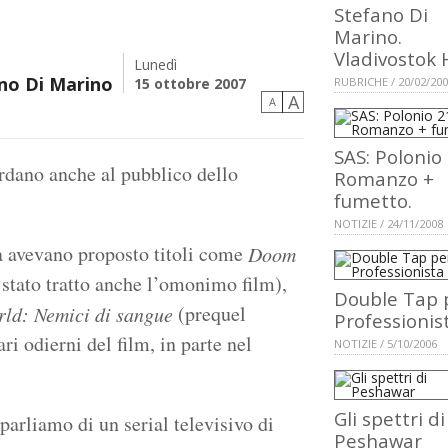
Stefano Di
Marino.
Vladivostok 
Lunedì
no Di Marino
15 ottobre 2007
RUBRICHE / 20/02/20
A
A
SAS: Polonio
rdano anche al pubblico dello
Romanzo +
fumetto.
NOTIZIE / 24/11/2008
ia avevano proposto titoli come
Doom
 stato tratto anche l’omonimo film),
Double Tap p
(prequel
ld: Nemici di sangue
Professionis
ri odierni del film, in parte nel
NOTIZIE / 5/10/2006
Gli spettri di
 parliamo di un serial televisivo di
Peshawar