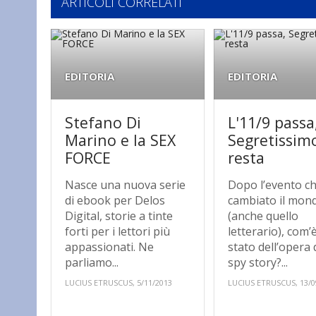
ARTICOLI CORRELATI
EDITORIA
EDITORIA
Stefano Di
L'11/9 passa
Marino e la SEX
Segretissim
FORCE
resta
Nasce una nuova serie
Dopo l’evento c
di ebook per Delos
cambiato il mon
Digital, storie a tinte
(anche quello
forti per i lettori più
letterario), com’è
appassionati. Ne
stato dell’opera 
parliamo...
spy story?...
LUCIUS ETRUSCUS, 5/11/2013
LUCIUS ETRUSCUS, 13/0