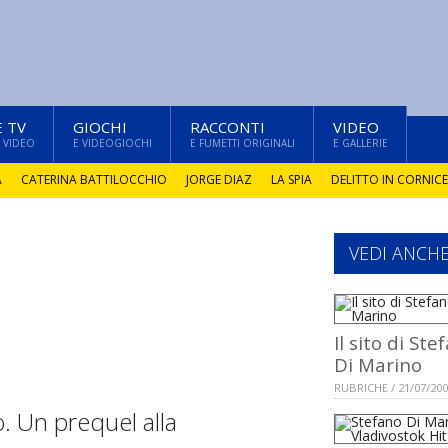
E TV
GIOCHI
RACCONTI
VIDEO
 VIDEO
E VIDEOGIOCHI
E FUMETTI ORIGINALI
E GALLERIE
A
CATERINA BATTILOCCHIO
JORGE DIAZ
LA SPIA
DELITTO IN CORNICE
VEDI ANCH
Il sito di Ste
Di Marino
RUBRICHE / 21/07/20
o. Un prequel alla