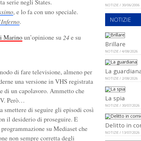
ta serie negli States.
NOTIZIE / 30/06/2006
ssimo
, e lo fa con uno speciale.
NOTIZIE
’Inferno
.
i Marino
un’opinione su
e su
24
Brillare
NOTIZIE / 4/08/2026
La guardian
 modo di fare televisione, almeno per
NOTIZIE / 2/08/2026
ederne una versione in VHS registrata
e di un capolavoro. Ammetto che
La spia
 TV. Però…
NOTIZIE / 30/07/2026
 smettere di seguire gli episodi così
n il desiderio di proseguire. E
Delitto in co
lla programmazione su Mediaset che
NOTIZIE / 13/07/2026
ione non sempre corretta degli