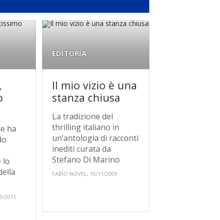
EDITORIA
,
Il mio vizio è una
o
stanza chiusa
La tradizione del
thrilling italiano in
he ha
un’antologia di racconti
do
inediti curata da
Stefano Di Marino
 lo
della
FABIO NOVEL, 10/11/2009
9/2011