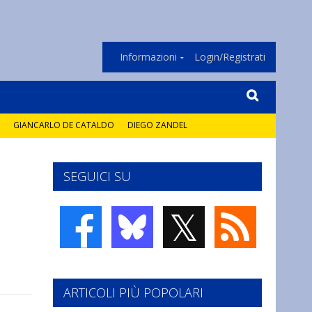
Informazioni
Login/Registrati
GIANCARLO DE CATALDO
DIEGO ZANDEL
SEGUICI SU
𝕏
ARTICOLI PIÙ POPOLARI