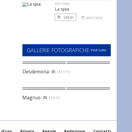
EDITORIA
La spia
LEGGI
30/07/2026
GALLERIE FOTOGRAFICHE
Vedi tutte
Desdemona
14 FOTO
Magnus
4 FOTO
 d'uso
Privacy
Regole
Redazione
Contatti