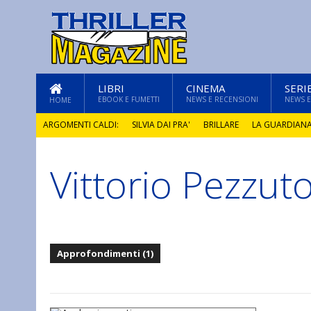
LIBRI
CINEMA
SERI
EBOOK E FUMETTI
NEWS E RECENSIONI
NEWS E
HOME
ARGOMENTI CALDI:
SILVIA DAI PRA'
BRILLARE
LA GUARDIAN
Vittorio Pezzut
GLI ANNI DI PIETRA
Approfondimenti (1)