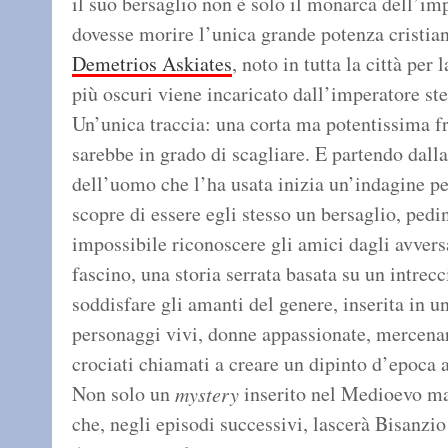
il suo bersaglio non è solo il monarca dell’i
dovesse morire l’unica grande potenza cristia
Demetrios Askiates
, noto in tutta la città per
più oscuri viene incaricato dall’imperatore stes
Un’unica traccia: una corta ma potentissima f
sarebbe in grado di scagliare. E partendo dall
dell’uomo che l’ha usata inizia un’indagine p
scopre di essere egli stesso un bersaglio, pedi
impossibile riconoscere gli amici dagli avver
fascino, una storia serrata basata su un intre
soddisfare gli amanti del genere, inserita in 
personaggi vivi, donne appassionate, mercenar
crociati chiamati a creare un dipinto d’epoca
Non solo un
inserito nel Medioevo ma 
mystery
che, negli episodi successivi, lascerà Bisanzio