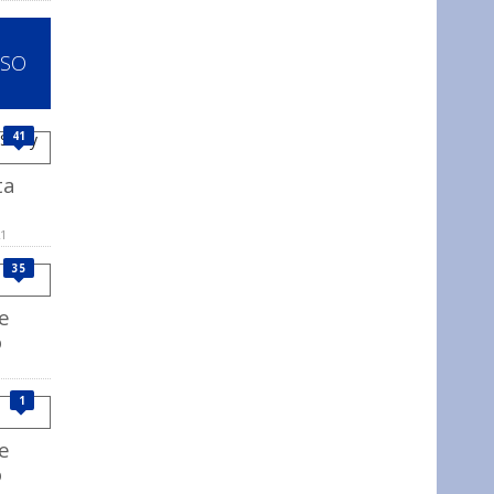
SSO
41
ta
21
35
e
o
1
e
o