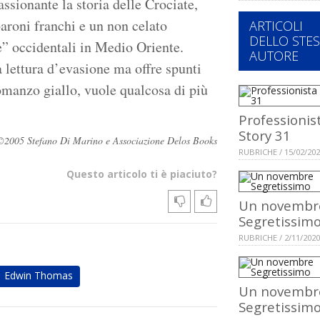
ssionante la storia delle Crociate,
baroni franchi e un non celato
ARTICOLI
DELLO STE
” occidentali in Medio Oriente.
AUTORE
lettura d’evasione ma offre spunti
romanzo giallo, vuole qualcosa di più
Professionis
Story 31
ati ©2005 Stefano Di Marino e Associazione Delos Books
RUBRICHE / 15/02/20
Questo articolo ti è piaciuto?
Un novembr
Segretissim
RUBRICHE / 2/11/2020
Edwin Thomas
Un novembr
Segretissim