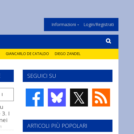
Informazioni
Login/Registrati
GIANCARLO DE CATALDO
DIEGO ZANDEL
E
SEGUICI SU
𝕏
fu
3. I
nei
ARTICOLI PIÙ POPOLARI
11