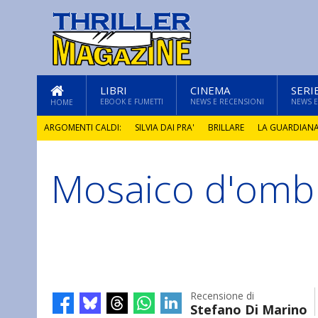
LIBRI
CINEMA
SERI
EBOOK E FUMETTI
NEWS E RECENSIONI
NEWS E
HOME
ARGOMENTI CALDI:
SILVIA DAI PRA'
BRILLARE
LA GUARDIAN
Mosaico d'omb
GLI ANNI DI PIETRA
Recensione di
Stefano Di Marino