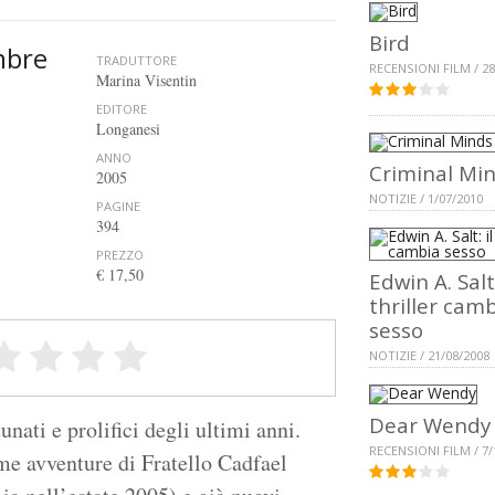
Bird
mbre
TRADUTTORE
RECENSIONI FILM / 28
Marina Visentin
EDITORE
Longanesi
ANNO
Criminal Min
2005
NOTIZIE / 1/07/2010
PAGINE
394
PREZZO
€ 17,50
Edwin A. Salt:
thriller cam
sesso
NOTIZIE / 21/08/2008
Dear Wendy
rtunati e prolifici degli ultimi anni.
RECENSIONI FILM / 7/
me avventure di Fratello Cadfael