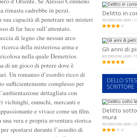
mpero d’Oriente. Se Alessio Comneno
na rimasta cadrebbe in pezzi.
Delitto in co
 la sua capacità di penetrare nei misteri
RECENSIONI LIBRI / 1
so di far luce sull’attentato.
reccia di legno che nessun arco
a ricerca della misteriosa arma e
Gli anni di p
ericolosa nella quale Demetrios
RECENSIONI LIBRI / 1
na di un gioco di potere dove è
sari. Un romanzo d’esordio ricco di
DELLO STE
ccio sufficientemente complesso per
SCRITTORE
un’ambientazione dettagliata con
i vichinghi, eunuchi, mercanti e
Delitto sotto
 appassionante e vivace come un film.
mura
una vera e propria avventura storica
RECENSIONI LIBRI / 2
 per spostarsi durante l’assedio di