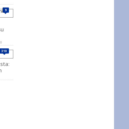
9
su
20
310
ista:
n