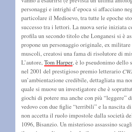
vanno a esaurirsi (è prevista un’ultima antolog
personaggi e intrighi d’epoca si affacciano negl
particolare il Medioevo, tra tutte le epoche st
successo tra i lettori. La nuova serie iniziata 
profila un secondo titolo che Longanesi si è a
propone un personaggio originale, ex militare d
muscoli, creatosi una fama di risolutore di mis
L’autore,
Tom Harper
, è lo pseudonimo dello 
nel 2001 del prestigioso premio letterario
CWA
un’ambientazione credibile, dettagliata ma non
quale si muove un investigatore che è soprattut
giochi di potere ma anche con più “leggere” dif
vedovo con due figlie “terribili” e la nascita
non accetta il ruolo impostole dalla società d
1096, Bisanzio. Un misterioso assassino scagl