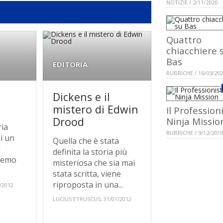
NOTIZIE / 2/11/2020
Quattro
chiacchiere 
Bas
EDITORIA
RUBRICHE / 16/03/20
Dickens e il
mistero di Edwin
Il Profession
Drood
Ninja Missio
ria
RUBRICHE / 9/12/2019
di un
Quella che è stata
i
definita la storia più
iremo
misteriosa che sia mai
stata scritta, viene
riproposta in una...
/2012
LUCIUS ETRUSCUS, 31/01/2012