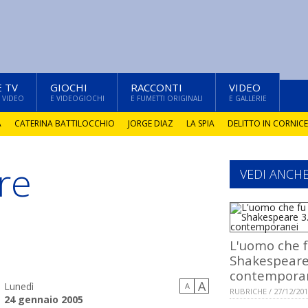
E TV
GIOCHI
RACCONTI
VIDEO
 VIDEO
E VIDEOGIOCHI
E FUMETTI ORIGINALI
E GALLERIE
A
CATERINA BATTILOCCHIO
JORGE DIAZ
LA SPIA
DELITTO IN CORNICE
re
VEDI ANCH
L'uomo che 
Shakespeare 
contempora
A
Lunedì
A
RUBRICHE / 27/12/20
24 gennaio 2005