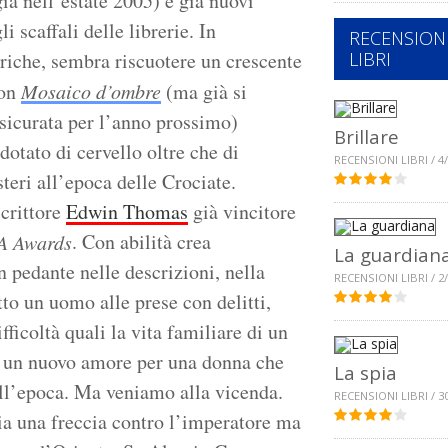
ia nell’estate 2005) e già nuovi
i scaffali delle librerie. In
RECENSION
oriche, sembra riscuotere un crescente
LIBRI
con
Mosaico d’ombre
(ma già si
ssicurata per l’anno prossimo)
Brillare
otato di cervello oltre che di
RECENSIONI LIBRI / 4
teri all’epoca delle Crociate.
scrittore
Edwin Thomas
già vincitore
. Con abilità crea
 Awards
La guardian
 pedante nelle descrizioni, nella
RECENSIONI LIBRI / 2
to un uomo alle prese con delitti,
ficoltà quali la vita familiare di un
 di un nuovo amore per una donna che
La spia
ell’epoca. Ma veniamo alla vicenda.
RECENSIONI LIBRI / 3
ia una freccia contro l’imperatore ma