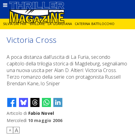
SILVIA DAI PRA'
BRILLARE
LA GUARDIANA
CATERINA BATTILOCCHIO
Victoria Cross
JORGE DIAZ
LA SPIA
DELITTO IN CORNICE
GIANCARLO DE CATALDO
A poca distanza dall’uscita di La Furia, secondo
capitolo della trilogia storica di Magdeburg, segnaliamo
DIEGO ZANDEL
GLI ANNI DI PIETRA
una nuova uscita per Alan D. Altieri: Victoria Cross.
Terzo romanzo della serie con protagonista Russell
Brendan Kane, lo Sniper
Articolo di
Fabio Novel
Mercoledì
10 maggio 2006
A
A