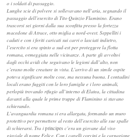
o i soldati di passaggio
.
Lunghe scie di polvere si sollevavano nell’aria, segnando il
passaggio dell’esercito di Tito Quinzio Flaminino. Erano
trascorsi sei giorni dalla sua sconfitta presso la fortezza
macedone di Atrace, otto miglia a nord-ovest. Seppelliti i
caduti e con i feriti caricati sui carri o lasciati indietro,
l’esercito si era spinto a sud-est per proteggere la flotta
romana, ormeggiata nelle vicinanze. A parte gli avvoltoi
dagli occhi avidi che seguivano le legioni dall’alto, non
c’erano molte creature in vista. L’arrivo di un simile ospite
poteva significare molte cose, ma nessuna buona. I contadini
locali erano fuggiti con le loro famiglie e i loro animali,
perlopiù trovando rifugio all’interno di Elatea, la cittadina
davanti alla quale le prime truppe di Flaminino si stavano
schierando
.
L’avanguardia romana si era allargata, formando un muro
protettivo per permettere al resto dell’esercito alle sue spalle
di schierarsi. Tra i
principes
c’era un giovane dal viso
gioviale di nome Felice. Con i capelli corvini e la carnagione