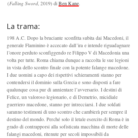
(
Falling Sword
, 2019) di
Ben Kane
.
La trama:
198 A.C. Dopo la bruciante sconfitta subita dai Macedoni, il
generale Flaminino è accecato dall’ira e intende riguadagnare
l’onore perduto sconfiggendo re Filippo V di Macedonia una
volta per tutte. Roma chiama dunque a raccolta le sue legioni
in vista dello scontro finale con la potente falange macedone.
I due uomini a capo dei rispettivi schieramenti stanno per
contendersi il dominio sulla Grecia e sono disposti a fare
qualunque cosa pur di annientare l’avversario. I destini di
Felice, un valoroso legionario, e di Demetrio, micidiale
guerriero macedone, stanno per intrecciarsi. I due soldati
saranno testimoni di uno scontro che cambierà per sempre il
destino del mondo. Perché solo il letale esercito di Roma è in
grado di contrapporsi alla sofisticata macchina di morte delle
falangi macedoni, ritenute per secoli impossibili da