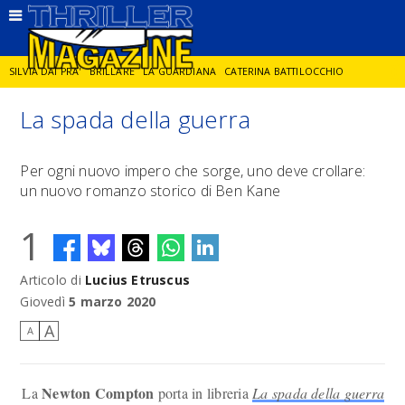
SILVIA DAI PRA'
BRILLARE
LA GUARDIANA
CATERINA BATTILOCCHIO
La spada della guerra
JORGE DIAZ
LA SPIA
DELITTO IN CORNICE
GIANCARLO DE CATALDO
Per ogni nuovo impero che sorge, uno deve crollare:
un nuovo romanzo storico di Ben Kane
DIEGO ZANDEL
GLI ANNI DI PIETRA
1
Articolo di
Lucius Etruscus
Giovedì
5 marzo 2020
A
A
Newton Compton
La
porta in libreria
La spada della guerra