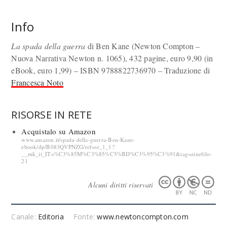
Info
La spada della guerra
di Ben Kane (Newton Compton –
Nuova Narrativa Newton n. 1065), 432 pagine, euro 9,90 (in
eBook, euro 1,99) – ISBN 9788822736970 – Traduzione di
Francesca Noto
RISORSE IN RETE
Acquistalo su Amazon
www.amazon.it/spada-della-guerra-Ben-Kane-
ebook/dp/B083QVPNZG/ref=sr_1_1?
__mk_it_IT=%C3%85M%C3%85%C5%BD%C3%95%C3%91&tag=zinefilo-
21
Alcuni diritti riservati
Canale:
Editoria
Fonte:
www.newtoncompton.com