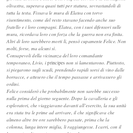
olivastra, superava quasi tutti per statura, sovrastandoli di
tutta la testa. Fissava le mura di Elatea con torvo
risentimento, come del resto stavano facendo anche suo
fratello e i loro compagni. Elatea, con i suoi difensori sulle
mura, ricordava loro con forza che la guerra non era finita.
Altri di loro sarebbero morti lì, pensò cupamente Felice. Non
molti, forse, ma alcuni sì
.
Consapevoli della vicinanza del loro comandante
temporaneo, Livio, i
principes
non si lamentarono. Piuttosto,
si piegarono sugli scudi, prendendo rapidi sorsi di vino dalle
borracce, e attesero che il tempo passasse e arrivassero gli
ordini
.
Felice considerò che probabilmente non sarebbe successo
nulla prima del giorno seguente. Dopo la cavalleria e gli
esploratori, che viaggiavano davanti all’esercito, la sua unità
era stata tra le prime ad arrivare, il che significava che
almeno altre tre ore sarebbero passate, prima che la
colonna, lunga intere miglia, li raggiungesse. I carri, con il