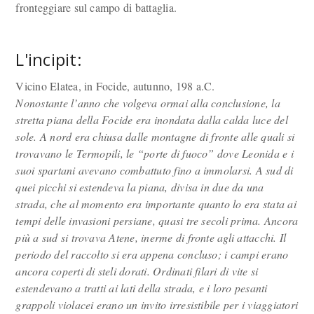
fronteggiare sul campo di battaglia.
L'incipit:
Vicino Elatea, in Focide, autunno, 198 a.C.
Nonostante l’anno che volgeva ormai alla conclusione, la
stretta piana della Focide era inondata dalla calda luce del
sole. A nord era chiusa dalle montagne di fronte alle quali si
trovavano le Termopili, le “porte di fuoco” dove Leonida e i
suoi spartani avevano combattuto fino a immolarsi. A sud di
quei picchi si estendeva la piana, divisa in due da una
strada, che al momento era importante quanto lo era stata ai
tempi delle invasioni persiane, quasi tre secoli prima. Ancora
più a sud si trovava Atene, inerme di fronte agli attacchi. Il
periodo del raccolto si era appena concluso; i campi erano
ancora coperti di steli dorati. Ordinati filari di vite si
estendevano a tratti ai lati della strada, e i loro pesanti
grappoli violacei erano un invito irresistibile per i viaggiatori