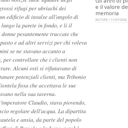
Gli anni di p
e il valore de
grossi rifugi per ubriachi dei
memoria
n edificio di insulse all'angolo di
NOTIZIE / 11/07/2026
ungo la parete in fondo, e li il
di donne pesantemente truccate che
pasto e ad altri servizi per chi voleva
mini se ne stavano accanto a
 per controllare che i clienti non
rare. Alcuni osti si rifiutavano di
tanare potenziali clienti, ma Tribonio
lientela fissa che accettava le sue
.
vavano nella sua taverna
l'imperatore Claudio, stava piovendo,
scio regolare dell'acqua. La dipartita
cautela e ansia, da parte del popolo