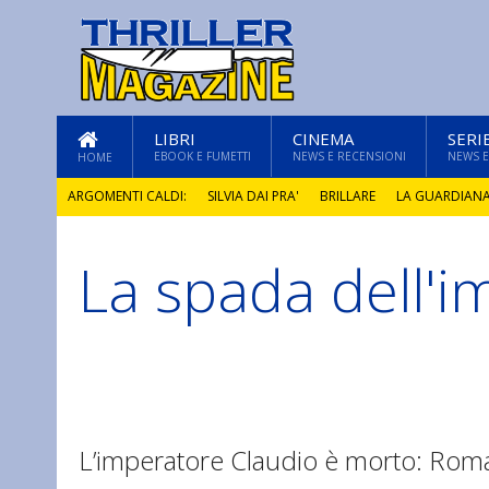
LIBRI
CINEMA
SERI
EBOOK E FUMETTI
NEWS E RECENSIONI
NEWS E
HOME
ARGOMENTI CALDI:
SILVIA DAI PRA'
BRILLARE
LA GUARDIAN
La spada dell'
GLI ANNI DI PIETRA
L’imperatore Claudio è morto: Roma