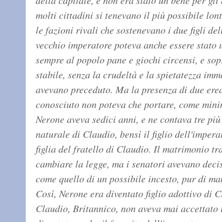
della capitale, e non era stato un bene per gli
molti cittadini si tenevano il più possibile lo
le fazioni rivali che sostenevano i due figli de
vecchio imperatore poteva anche essere stato u
sempre al popolo pane e giochi circensi, e sopr
stabile, senza la crudeltà e la spietatezza imm
avevano preceduto. Ma la presenza di due ere
conosciuto non poteva che portare, come minim
Nerone aveva sedici anni, e ne contava tre più 
naturale di Claudio, bensì il figlio dell'imper
figlia del fratello di Claudio. Il matrimonio tr
cambiare la legge, ma i senatori avevano dec
come quello di un possibile incesto, pur di man
Così, Nerone era diventato figlio adottivo di Cl
Claudio, Britannico, non aveva mai accettato i