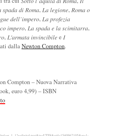
i tra cui
,
Sotto l’aquila di Roma
Il
,
,
a spada di Roma
La legione
Roma o
,
ngue dell’impero
La profezia
,
,
ico impero
La spada e la scimitarra
,
e
ro
L'armata invincibile
I
ati dalla
Newton Compton
.
on Compton – Nuova Narrativa
Book, euro 4,99) – ISBN
to
ref=sr_1_1?s=digital-text&ie=UTF8&qid=1540967105&sr=1-