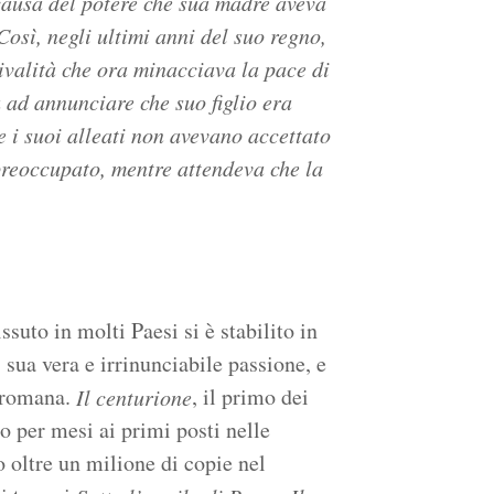
 causa del potere che sua madre aveva
Così, negli ultimi anni del suo regno,
valità che ora minacciava la pace di
a ad annunciare che suo figlio era
e i suoi alleati non avevano accettato
preoccupato, mentre attendeva che la
suto in molti Paesi si è stabilito in
a, sua vera e irrinunciabile passione, e
a romana.
, il primo dei
Il centurione
to per mesi ai primi posti nelle
o oltre un milione di copie nel