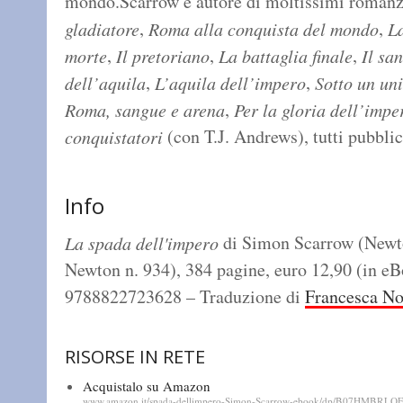
mondo.Scarrow è autore di moltissimi romanz
,
,
gladiatore
Roma alla conquista del mondo
L
,
,
,
morte
Il pretoriano
La battaglia finale
Il sa
,
,
dell’aquila
L’aquila dell’impero
Sotto un un
,
Roma, sangue e arena
Per la gloria dell’impe
(con T.J. Andrews), tutti pubblic
conquistatori
Info
di Simon Scarrow (Newt
La spada dell'impero
Newton n. 934), 384 pagine, euro 12,90 (in e
9788822723628 – Traduzione di
Francesca No
RISORSE IN RETE
Acquistalo su Amazon
www.amazon.it/spada-dellimpero-Simon-Scarrow-ebook/dp/B07HMBRLQF/