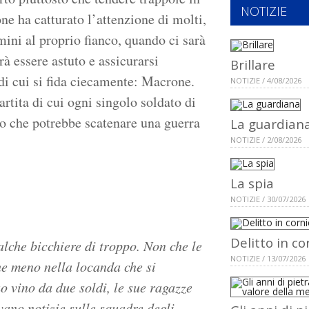
NOTIZIE
ne ha catturato l’attenzione di molti,
omini al proprio fianco, quando ci sarà
rà essere astuto e assicurarsi
Brillare
di cui si fida ciecamente: Macrone.
NOTIZIE / 4/08/2026
rtita di cui ogni singolo soldato di
o che potrebbe scatenare una guerra
La guardian
NOTIZIE / 2/08/2026
La spia
NOTIZIE / 30/07/2026
Delitto in co
lche bicchiere di troppo. Non che le
NOTIZIE / 13/07/2026
he meno nella locanda che si
o vino da due soldi, le sue ragazze
vano notizie sulle squadre degli