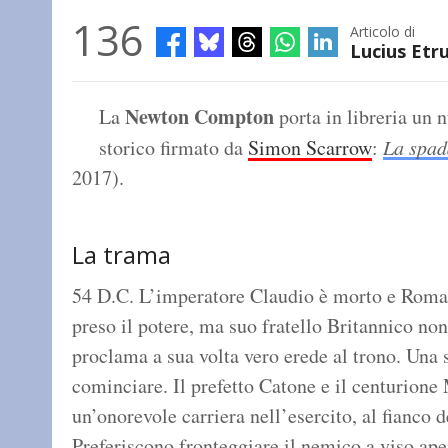
136
Articolo di
Lucius Etr
Newton Compton
La
porta in libreria un
storico firmato da
Simon Scarrow
:
La spad
2017).
La trama
54 D.C. L’imperatore Claudio è morto e Roma è
preso il potere, ma suo fratello Britannico non 
proclama a sua volta vero erede al trono. Una s
cominciare. Il prefetto Catone e il centurion
un’onorevole carriera nell’esercito, al fianco 
Preferiscono fronteggiare il nemico a viso ape