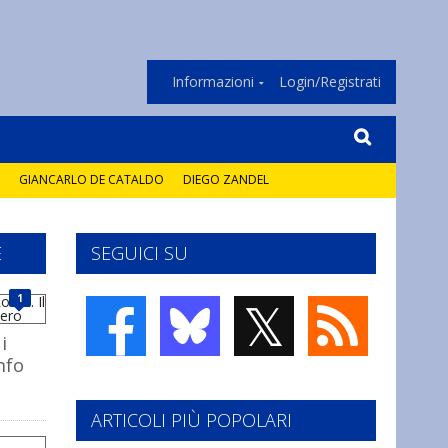
Informazioni
Login/Registrati
GIANCARLO DE CATALDO
DIEGO ZANDEL
E
SEGUICI SU
𝕏
1
i
nfo
ARTICOLI PIÙ POPOLARI