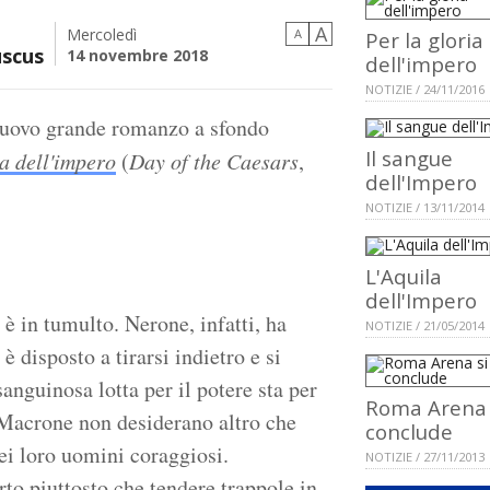
A
Mercoledì
A
Per la gloria
uscus
14 novembre 2018
dell'impero
NOTIZIE / 24/11/2016
 nuovo grande romanzo a sfondo
Il sangue
a dell'impero
(
Day of the Caesars
,
dell'Impero
NOTIZIE / 13/11/2014
L'Aquila
dell'Impero
 in tumulto. Nerone, infatti, ha
NOTIZIE / 21/05/2014
è disposto a tirarsi indietro e si
anguinosa lotta per il potere sta per
Roma Arena 
e Macrone non desiderano altro che
conclude
dei loro uomini coraggiosi.
NOTIZIE / 27/11/2013
rto piuttosto che tendere trappole in