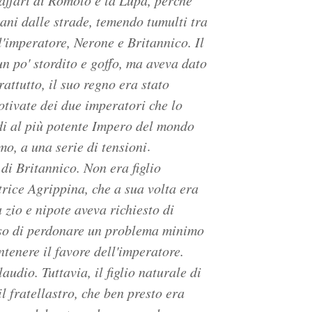
 affari di Romolo e la Lupa, perché
ntani dalle strade, temendo tumulti tra
ll'imperatore, Nerone e Britannico. Il
n po' stordito e goffo, ma aveva dato
attutto, il suo regno era stato
otivate dei due imperatori che lo
di al più potente Impero del mondo
.
o, a una serie di tensioni
di Britannico. Non era figlio
atrice Agrippina, che a sua volta era
a zio e nipote aveva richiesto di
iso di perdonare un problema minimo
tenere il favore dell'imperatore.
audio. Tuttavia, il figlio naturale di
l fratellastro, che ben presto era