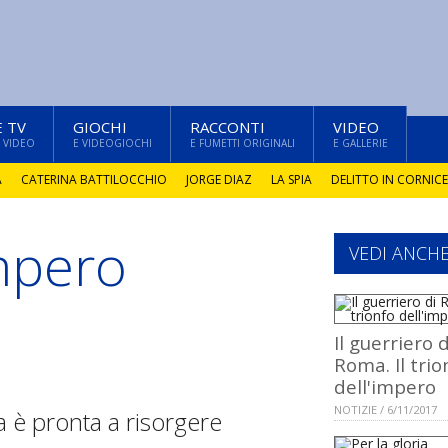
E TV
GIOCHI
RACCONTI
VIDEO
 VIDEO
E VIDEOGIOCHI
E FUMETTI ORIGINALI
E GALLERIE
A
CATERINA BATTILOCCHIO
JORGE DIAZ
LA SPIA
DELITTO IN CORNICE
impero
VEDI ANCH
Il guerriero d
Roma. Il trio
dell'impero
NOTIZIE / 6/11/2017
 è pronta a risorgere