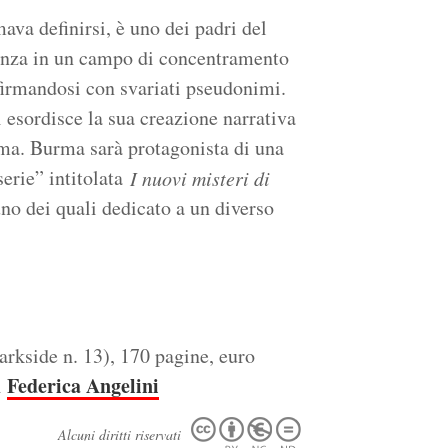
ava definirsi, è uno dei padri del
enza in un campo di concentramento
 firmandosi con svariati pseudonimi.
 esordisce la sua creazione narrativa
rma. Burma sarà protagonista di una
serie” intitolata
I nuovi misteri di
no dei quali dedicato a un diverso
rkside n. 13), 170 pagine, euro
Federica Angelini
i
Alcuni diritti riservati