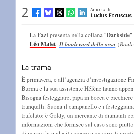
2
Articolo di
Lucius Etruscus
Fazi
Darkside
La
presenta nella collana "
"
Léo Malet
Il boulevard delle ossa
:
(
Boule
La trama
È primavera, e all’agenzia d’investigazione Fi
Burma e la sua assistente Hélène hanno appena 
Bisogna festeggiare, pipa in bocca e bicchier
tranquilli. Suona il campanello e i festeggiam
trafelato: è Goldy, un mercante di diamanti eb
informazioni che fornisce sul caso sono piutt
di mezzo la malavita cinese e un giro di prosti