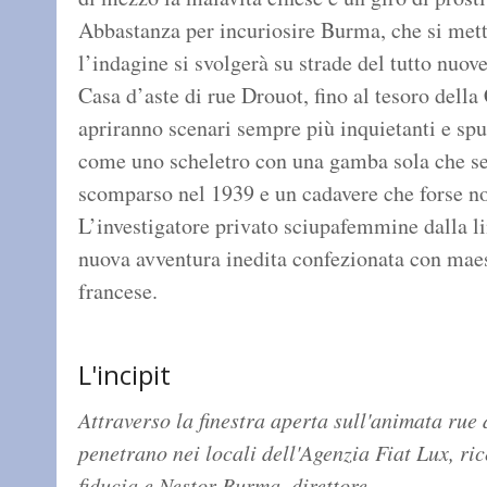
Abbastanza per incuriosire Burma, che si mette
l’indagine si svolgerà su strade del tutto nuov
Casa d’aste di rue Drouot, fino al tesoro della
apriranno scenari sempre più inquietanti e sp
come uno scheletro con una gamba sola che s
scomparso nel 1939 e un cadavere che forse non
L’investigatore privato sciupafemmine dalla li
nuova avventura inedita confezionata con maest
francese.
L'incipit
Attraverso la finestra aperta sull'animata rue 
penetrano nei locali dell'Agenzia Fiat Lux, ric
.
fiducia e Nestor Burma, direttore