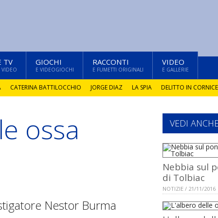
E TV
GIOCHI
RACCONTI
VIDEO
 VIDEO
E VIDEOGIOCHI
E FUMETTI ORIGINALI
E GALLERIE
A
CATERINA BATTILOCCHIO
JORGE DIAZ
LA SPIA
DELITTO IN CORNICE
le ossa
VEDI ANCH
Nebbia sul 
di Tolbiac
NOTIZIE / 21/11/2016
stigatore Nestor Burma