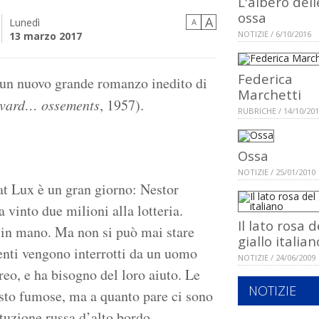
L'albero dell
ossa
A
Lunedì
A
NOTIZIE / 6/10/2016
13 marzo 2017
Federica
 un nuovo grande romanzo inedito di
Marchetti
vard… ossements
, 1957).
RUBRICHE / 14/10/20
Ossa
NOTIZIE / 25/01/2010
at Lux è un gran giorno: Nestor
vinto due milioni alla lotteria.
Il lato rosa d
e in mano. Ma non si può mai stare
giallo italian
enti vengono interrotti da un uomo
NOTIZIE / 24/06/2009
reo, e ha bisogno del loro aiuto. Le
NOTIZIE
osto fumose, ma a quanto pare ci sono
tuzione russa d’alto bordo.