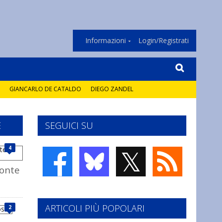
Informazioni
Login/Registrati
GIANCARLO DE CATALDO
DIEGO ZANDEL
E
SEGUICI SU
𝕏
4
ponte
ARTICOLI PIÙ POPOLARI
2