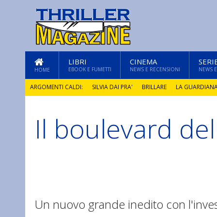
LIBRI
CINEMA
SERI
EBOOK E FUMETTI
NEWS E RECENSIONI
NEWS E
HOME
ARGOMENTI CALDI:
SILVIA DAI PRA'
BRILLARE
LA GUARDIAN
Il boulevard del
GLI ANNI DI PIETRA
Un nuovo grande inedito con l'inve