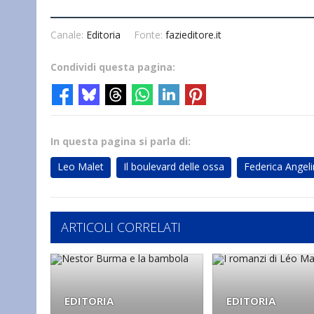
Canale:
Editoria
Fonte:
fazieditore.it
Condividi questa pagina:
In questa pagina si parla di:
Leo Malet
Il boulevard delle ossa
Federica Angeli
ARTICOLI CORRELATI
EDITORIA
EDITORIA