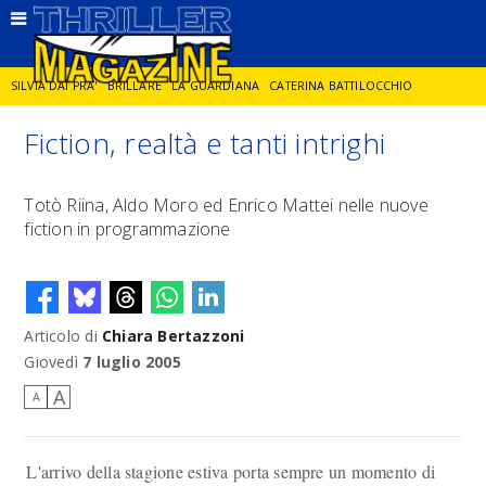
SILVIA DAI PRA'
BRILLARE
LA GUARDIANA
CATERINA BATTILOCCHIO
Fiction, realtà e tanti intrighi
JORGE DIAZ
LA SPIA
DELITTO IN CORNICE
GIANCARLO DE CATALDO
Totò Riina, Aldo Moro ed Enrico Mattei nelle nuove
fiction in programmazione
DIEGO ZANDEL
GLI ANNI DI PIETRA
Articolo di
Chiara Bertazzoni
Giovedì
7 luglio 2005
A
A
L'arrivo della stagione estiva porta sempre un momento di