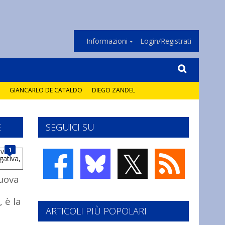
Informazioni
Login/Registrati
GIANCARLO DE CATALDO
DIEGO ZANDEL
E
SEGUICI SU
𝕏
1
uova
, è la
ARTICOLI PIÙ POPOLARI