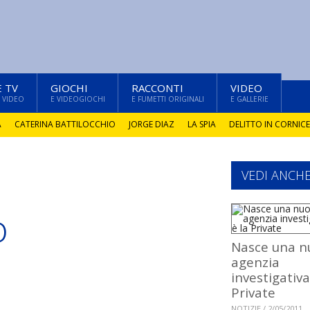
E TV
GIOCHI
RACCONTI
VIDEO
 VIDEO
E VIDEOGIOCHI
E FUMETTI ORIGINALI
E GALLERIE
A
CATERINA BATTILOCCHIO
JORGE DIAZ
LA SPIA
DELITTO IN CORNICE
VEDI ANCH
o
Nasce una n
agenzia
investigativa
Private
NOTIZIE / 2/05/2011