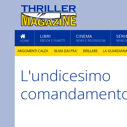
LIBRI
CINEMA
SERI
EBOOK E FUMETTI
NEWS E RECENSIONI
NEWS E
HOME
ARGOMENTI CALDI:
SILVIA DAI PRA'
BRILLARE
LA GUARDIAN
L'undicesimo
GLI ANNI DI PIETRA
comandament