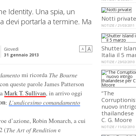
e Identity. Una spia, un
Notti privat
ida devi portarla a termine. Ma
NOTIZIE / 21/03/2011
Shutter Islan
A
Giovedì
A
Italia il 5 ma
31 gennaio 2013
NOTIZIE / 23/02/2010
mi ricorda
ndamento
The Bourne
 con queste parole James Patterson
ga
Mark T. Sullivan
, in arrivo oggi
“The
Corruptionist
on
:
L’undicesimo comandamento
nuovo intrig
thailandese
C. G. Moore
roe d’azione, Robin Monarch, a cui
NOTIZIE / 11/02/2010
2 (
e
The Art of Rendition