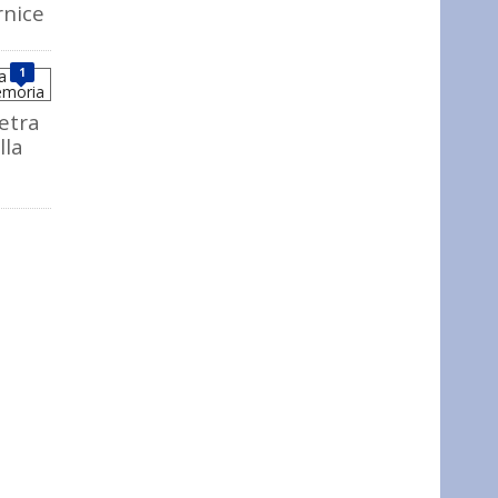
rnice
1
ietra
lla