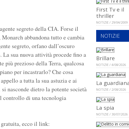
First Tv e il
thriller
NOTIZIE / 29/04/2009
agente segreto della CIA. Forse il
NOTIZIE
e, Monarch abbandona tutto e cambia
gente segreto, orfano dall’oscuro
. La sua nuova attività procede fino a
Brillare
e più prezioso della Terra, qualcosa
NOTIZIE / 4/08/2026
l piano per incastrarlo? Che cosa
appello a tutta la sua astuzia e ai
La guardian
 si nasconde dietro la potente società
NOTIZIE / 2/08/2026
l controllo di una tecnologia
La spia
NOTIZIE / 30/07/2026
ratuita, ecco il link: