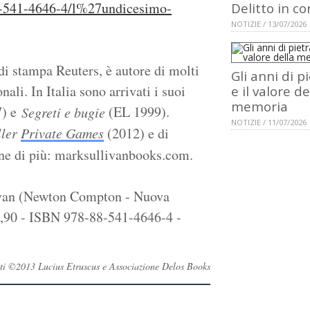
8-541-4646-4/l%27undicesimo-
Delitto in co
NOTIZIE / 13/07/2026
 di stampa Reuters, è autore di molti
Gli anni di p
nali. In Italia sono arrivati i suoi
e il valore de
memoria
7) e
(EL 1999).
Segreti e bugie
NOTIZIE / 11/07/2026
ller
Private Games
(2012) e di
rne di più: marksullivanbooks.com.
ivan (Newton Compton - Nuova
2,90 - ISBN 978-88-541-4646-4 -
ervati ©2013 Lucius Etruscus e Associazione Delos Books