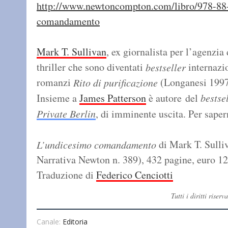
http://www.newtoncompton.com/libro/978-8
comandamento
Mark T. Sullivan
, ex giornalista per l’agenzia
thriller che sono diventati
internazio
bestseller
romanzi
(Longanesi 199
Rito di purificazione
Insieme a
James Patterson
è autore del
bestse
Private Berlin
, di imminente uscita. Per sape
di Mark T. Sull
L’undicesimo comandamento
Narrativa Newton n. 389), 432 pagine, euro 1
Traduzione di
Federico Cenciotti
Tutti i diritti ris
Canale:
Editoria