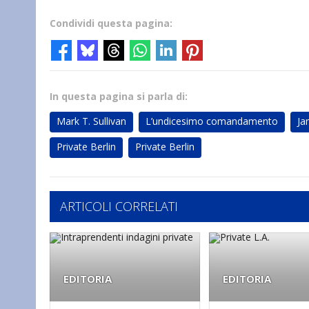
Condividi questa pagina:
In questa pagina si parla di:
Mark T. Sullivan
L’undicesimo comandamento
Ja
Private Berlin
Private Berlin
ARTICOLI CORRELATI
EDITORIA
EDITORIA