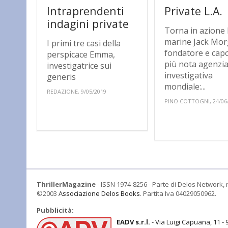
Intraprendenti
Private L.A.
indagini private
Torna in azione l
marine Jack Mo
I primi tre casi della
fondatore e capo
perspicace Emma,
più nota agenzi
investigatrice sui
investigativa
generis
mondiale:...
REDAZIONE, 9/05/2019
PINO COTTOGNI, 24/06
ThrillerMagazine
- ISSN 1974-8256 - Parte di Delos Network, r
©2003
Associazione Delos Books
. Partita Iva 04029050962.
Pubblicità:
EADV s.r.l.
- Via Luigi Capuana, 11 - 