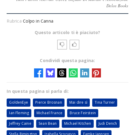
Delos Books
Rubrica
Colpo in Canna
Questo articolo ti è piaciuto?
Condividi questa pagina:
In questa pagina si parla di:
GoldenEye
Pierce Brosnan
Mai dire sì
Tina Turner
Ian Fleming
Michael France
Bruce Feirstein
Jeffrey Caine
Sean Bean
Michael Kitchen
Judi Dench
Stella Rimington
Izabella Scorupco
Famke Jannsen