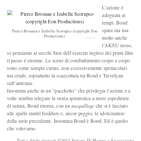
L’azione è
adeguata ai
tempi. Bond
spara ma usa
Pierce Brosnan e Izabella Scorupco (copyright Eon
Productions)
molto anche
l’AKSU russo,
se pensiamo ai vecchi Sten dell’esercito inglese dei primi film
il passo è enorme. Le scene di combattimento corpo a corpo
sono come sempre curate, non eccessivamente spettacolari
ma crude, soprattutto la scazzottata tra Bond e Trevelyan
sull’antenna.
Insomma anche in un “pacchetto” che privilegia l’azione e a
volte sembra relegare la storia spionistica a mero espediente
di sutura, Bond ritorna, con un
maquillage
che si è lasciato
alle spalle inutili freddure e, ancor peggio, le sdolcinature
della serie precedente. Insomma Bond è Bond. Ed è quello
che volevamo.
Tutti i diritti riservati ©2012 Stefano Di Marino e Associazione