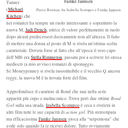
Tanner
(
Michael
Pierce Brosnan, fra Izabella Scorupco e Famke Jannsen
Kitchen
) che
nei romanzi ha sempre un ruolo interessante e soprattutto la
nuova M,
Judi Dench
, attrice di valore perfettamente in ruolo
dopo alcuni predecessori decisamente non all’altezza. Il fatto
di mettere una donna al posto di M si rivela un’ottima scelta
caratteriale. Dovuta forse al fatto che all’epoca il vero capo
dell’MI6 era
Stella Rimington
, passata poi a scrivere lei stessa
mediocri (a mio avviso) romanzi di spionaggio.
Se Moneypenney si rivela insostituibile e il vecchio Q ancora
regge, la nuova M è la trovata forte del film.
Approfondisce il carattere di Bond che mai nella serie
apparirà più cupo e malinconico. Trova però due ottime
Bond
Girl
sulla sua strada.
Izabella Scorupco
è ceca e rivelerà in
altri film tutte le sue capacità di
action girl
. Più stereotipata
ma efficacissima
Famke Jannsen
gioca alla “serpentona” che
gode solo quando fa (e riceve) dolore. Tutto ovviamente