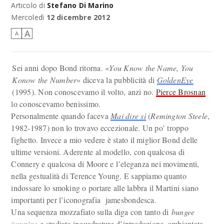
Articolo di
Stefano Di Marino
Mercoledì
12 dicembre 2012
A
A
Sei anni dopo Bond ritorna. «
You Know the Name, You
Konow the Number
» diceva la pubblicità di
GoldenEye
(1995). Non conoscevamo il volto, anzi no.
Pierce Brosnan
lo conoscevamo benissimo.
Personalmente quando faceva
Mai dire sì
(
Remington Steele
,
1982-1987) non lo trovavo eccezionale. Un po’ troppo
fighetto. Invece a mio vedere è stato il miglior Bond delle
ultime versioni. Aderente al modello, con qualcosa di
Connery e qualcosa di Moore e l’eleganza nei movimenti,
nella gestualità di Terence Young. E sappiamo quanto
indossare lo smoking o portare alle labbra il Martini siano
importanti per l’iconografia jamesbondesca.
Una sequenza mozzafiato sulla diga con tanto di
bungee
jumping
e studiate inquadrature d’introduzione, ambientata