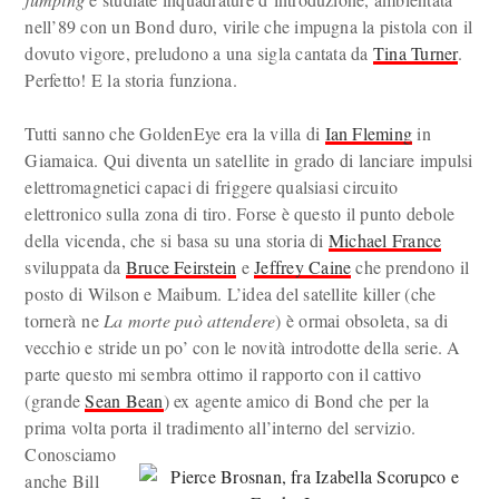
nell’89 con un Bond duro, virile che impugna la pistola con il
dovuto vigore, preludono a una sigla cantata da
Tina Turner
.
Perfetto! E la storia funziona.
Tutti sanno che GoldenEye era la villa di
Ian Fleming
in
Giamaica. Qui diventa un satellite in grado di lanciare impulsi
elettromagnetici capaci di friggere qualsiasi circuito
elettronico sulla zona di tiro. Forse è questo il punto debole
della vicenda, che si basa su una storia di
Michael France
sviluppata da
Bruce Feirstein
e
Jeffrey Caine
che prendono il
posto di Wilson e Maibum. L’idea del satellite killer (che
tornerà ne
La morte può attendere
) è ormai obsoleta, sa di
vecchio e stride un po’ con le novità introdotte della serie. A
parte questo mi sembra ottimo il rapporto con il cattivo
(grande
Sean Bean
) ex agente amico di Bond che per la
prima volta porta il tradimento all’interno del servizio.
Conosciamo
anche Bill