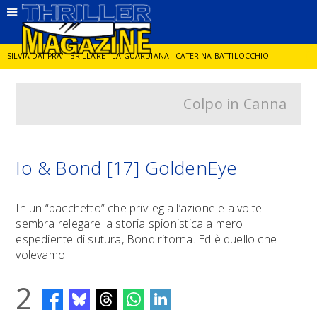
SILVIA DAI PRA'
BRILLARE
LA GUARDIANA
CATERINA BATTILOCCHIO
Colpo in Canna
JORGE DIAZ
LA SPIA
DELITTO IN CORNICE
GIANCARLO DE CATALDO
DIEGO ZANDEL
GLI ANNI DI PIETRA
Io & Bond [17] GoldenEye
In un “pacchetto” che privilegia l’azione e a volte
sembra relegare la storia spionistica a mero
espediente di sutura, Bond ritorna. Ed è quello che
volevamo
2