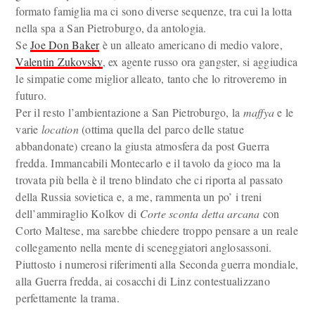
formato famiglia ma ci sono diverse sequenze, tra cui la lotta
nella spa a San Pietroburgo, da antologia.
Se
Joe Don Baker
è un alleato americano di medio valore,
Valentin Zukovsky
, ex agente russo ora gangster, si aggiudica
le simpatie come miglior alleato, tanto che lo ritroveremo in
futuro.
Per il resto l’ambientazione a San Pietroburgo, la
maffya
e le
varie
location
(ottima quella del parco delle statue
abbandonate) creano la giusta atmosfera da post Guerra
fredda. Immancabili Montecarlo e il tavolo da gioco ma la
trovata più bella è il treno blindato che ci riporta al passato
della Russia sovietica e, a me, rammenta un po’ i treni
dell’ammiraglio Kolkov di
Corte sconta detta arcana
con
Corto Maltese, ma sarebbe chiedere troppo pensare a un reale
collegamento nella mente di sceneggiatori anglosassoni.
Piuttosto i numerosi riferimenti alla Seconda guerra mondiale,
alla Guerra fredda, ai cosacchi di Linz contestualizzano
perfettamente la trama.