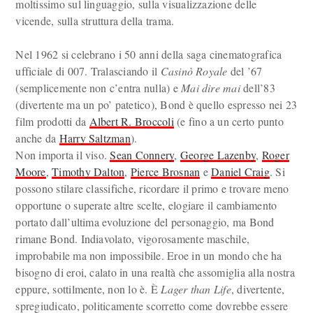
moltissimo sul linguaggio, sulla visualizzazione delle
vicende, sulla struttura della trama.
Nel 1962 si celebrano i 50 anni della saga cinematografica
ufficiale di 007. Tralasciando il
Casinò Royale
del ’67
(semplicemente non c’entra nulla) e
Mai dire mai
dell’83
(divertente ma un po’ patetico), Bond è quello espresso nei 23
film prodotti da
Albert R. Broccoli
(e fino a un certo punto
anche da
Harry Saltzman
).
Non importa il viso.
Sean Connery
,
George Lazenby
,
Roger
Moore
,
Timothy Dalton
,
Pierce Brosnan
e
Daniel Craig
. Si
possono stilare classifiche, ricordare il primo e trovare meno
opportune o superate altre scelte, elogiare il cambiamento
portato dall’ultima evoluzione del personaggio, ma Bond
rimane Bond. Indiavolato, vigorosamente maschile,
improbabile ma non impossibile. Eroe in un mondo che ha
bisogno di eroi, calato in una realtà che assomiglia alla nostra
eppure, sottilmente, non lo è. È
Lager than Life
, divertente,
spregiudicato, politicamente scorretto come dovrebbe essere