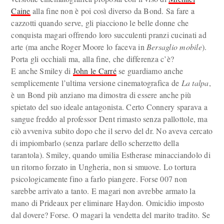
Caine
alla fine non è poi così diverso da Bond. Sa fare a
cazzotti quando serve, gli piacciono le belle donne che
conquista magari offrendo loro succulenti pranzi cucinati ad
arte (ma anche Roger Moore lo faceva in
Bersaglio mobile
).
Porta gli occhiali ma, alla fine, che differenza c’è?
E anche Smiley di
John le Carré
se guardiamo anche
semplicemente l’ultima versione cinematografica de
La talpa
,
è un Bond più anziano ma dimostra di essere anche più
spietato del suo ideale antagonista. Certo Connery sparava a
sangue freddo al professor Dent rimasto senza pallottole, ma
ciò avveniva subito dopo che il servo del dr. No aveva cercato
di impiombarlo (senza parlare dello scherzetto della
tarantola). Smiley, quando umilia Estherase minacciandolo di
un ritorno forzato in Ungheria, non si smuove. Lo tortura
psicologicamente fino a farlo piangere. Forse 007 non
sarebbe arrivato a tanto. E magari non avrebbe armato la
mano di Prideaux per eliminare Haydon. Omicidio imposto
dal dovere? Forse. O magari la vendetta del marito tradito. Se