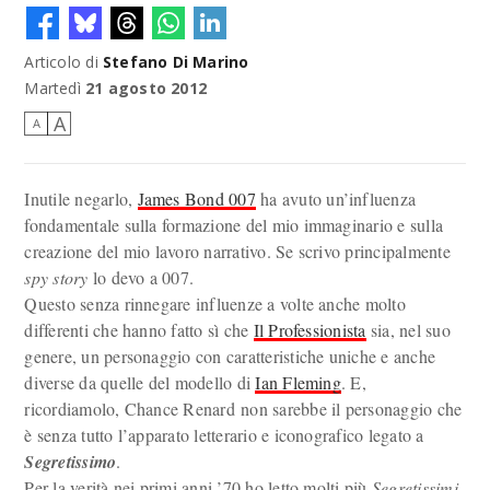
Articolo di
Stefano Di Marino
Martedì
21 agosto 2012
A
A
Inutile negarlo,
James Bond 007
ha avuto un’influenza
fondamentale sulla formazione del mio immaginario e sulla
creazione del mio lavoro narrativo. Se scrivo principalmente
spy story
lo devo a 007.
Questo senza rinnegare influenze a volte anche molto
differenti che hanno fatto sì che
Il Professionista
sia, nel suo
genere, un personaggio con caratteristiche uniche e anche
diverse da quelle del modello di
Ian Fleming
. E,
ricordiamolo, Chance Renard non sarebbe il personaggio che
è senza tutto l’apparato letterario e iconografico legato a
Segretissimo
.
Per la verità nei primi anni ’70 ho letto molti più
Segretissimi