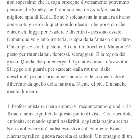
non sapessimo che la saga prosegue diversamente potremmo
pensare che Smiley, nell’ultima scena de
La talpa
, sia la
migliore spia di Karla. Bond è spietato ma in maniera diversa
come solo gli eroi di quel mondo ideale - che poi è ciò che
chiede chi legge per evadere e divertirsi - possono essere.
Comunque volgiamo metterla, la spia della fantasia è un duro.
Chi colpisce con la pistola, chi con i trabocchetti. Ma non c’è
posto per rinunciatari, depressi, scoraggiati. È la regola del
gioco. Quella che poi emerge dal grande cinema d’avventura.
Si legge e si guarda per staccare dalla routine, dalle
meschinità per poi tornare nel mondo reale coscienti che è
differente da quello della fantasia. Niente di più. E neanche
niente di meno.
Il Professionista (e il suo autore) vi racconteranno quindi i 23
Bond cinematografici da questo punto di vista. Con aneddoti,
curiosità, cercando spunti trasferibili oggi sula pagina scritta.
Non vuol essere un’analisi esaustiva sul fenomeno Bond
cinematografico, questa raccolta di articoli. Un omaggio di un