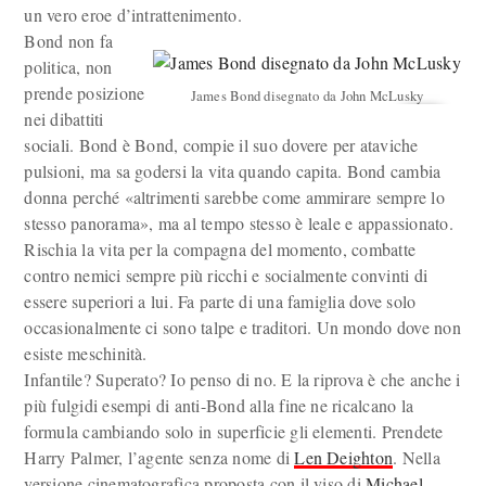
un vero eroe d’intrattenimento.
Bond non fa
politica, non
prende posizione
James Bond disegnato da John McLusky
nei dibattiti
sociali. Bond è Bond, compie il suo dovere per ataviche
pulsioni, ma sa godersi la vita quando capita. Bond cambia
donna perché «altrimenti sarebbe come ammirare sempre lo
stesso panorama», ma al tempo stesso è leale e appassionato.
Rischia la vita per la compagna del momento, combatte
contro nemici sempre più ricchi e socialmente convinti di
essere superiori a lui. Fa parte di una famiglia dove solo
occasionalmente ci sono talpe e traditori. Un mondo dove non
esiste meschinità.
Infantile? Superato? Io penso di no. E la riprova è che anche i
più fulgidi esempi di anti-Bond alla fine ne ricalcano la
formula cambiando solo in superficie gli elementi. Prendete
Harry Palmer, l’agente senza nome di
Len Deighton
. Nella
versione cinematografica proposta con il viso di
Michael