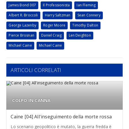
James Bond 007
Il Professionista
Ian Fleming
Albert R. Broccoli
Harry Saltzman
Sean Connery
George Lazenby
Roger Moore
Timothy Dalton
Pierce Brosnan
Daniel Craig
Len Deighton
Michael Caine
Michael Caine
ARTICOLI CORRELATI
COLPO IN CANNA
Caine [04] All'inseguimento della morte rossa
Lo scenario geopolitico è mutato, la guerra fredda è