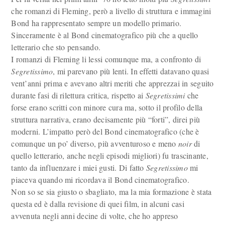
che romanzi di Fleming, però a livello di struttura e immagini
Bond ha rappresentato sempre un modello primario.
Sinceramente è al Bond cinematografico più che a quello
letterario che sto pensando.
I romanzi di Fleming li lessi comunque ma, a confronto di
Segretissimo
, mi parevano più lenti. In effetti datavano quasi
vent’anni prima e avevano altri meriti che apprezzai in seguito
durante fasi di rilettura critica, rispetto ai
Segretissimi
che
forse erano scritti con minore cura ma, sotto il profilo della
struttura narrativa, erano decisamente più “forti”, direi più
moderni. L’impatto però del Bond cinematografico (che è
comunque un po’ diverso, più avventuroso e meno
noir
di
quello letterario, anche negli episodi migliori) fu trascinante,
tanto da influenzare i miei gusti. Di fatto
Segretissimo
mi
piaceva quando mi ricordava il Bond cinematografico.
Non so se sia giusto o sbagliato, ma la mia formazione è stata
questa ed è dalla revisione di quei film, in alcuni casi
avvenuta negli anni decine di volte, che ho appreso