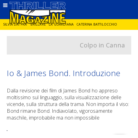
SILVIA DAI PRA'
BRILLARE
LA GUARDIANA
CATERINA BATTILOCCHIO
Colpo in Canna
JORGE DIAZ
LA SPIA
DELITTO IN CORNICE
GIANCARLO DE CATALDO
DIEGO ZANDEL
GLI ANNI DI PIETRA
Io & James Bond. Introduzione
Dalla revisione dei film di James Bond ho appreso
moltissimo sul linguaggio, sulla visualizzazione delle
vicende, sulla struttura della trama. Non importa il viso:
Bond rimane Bond. Indiavolato, vigorosamente
maschile, improbabile ma non impossibile