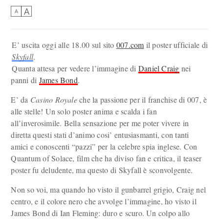
A
A
E’ uscita oggi alle 18.00 sul sito
007.com
il poster ufficiale di
Skyfall
.
Quanta attesa per vedere l’immagine di
Daniel Craig
nei
panni di
James Bond
.
E’ da
Casino Royale
che la passione per il franchise di 007, è
alle stelle! Un solo poster anima e scalda i fan
all’inverosimile. Bella sensazione per me poter vivere in
diretta questi stati d’animo cosi’ entusiasmanti, con tanti
amici e conoscenti “pazzi” per la celebre spia inglese. Con
Quantum of Solace, film che ha diviso fan e critica, il teaser
poster fu deludente, ma questo di Skyfall è sconvolgente.
Non so voi, ma quando ho visto il gunbarrel grigio, Craig nel
centro, e il colore nero che avvolge l’immagine, ho visto il
James Bond di Ian Fleming: duro e scuro. Un colpo allo