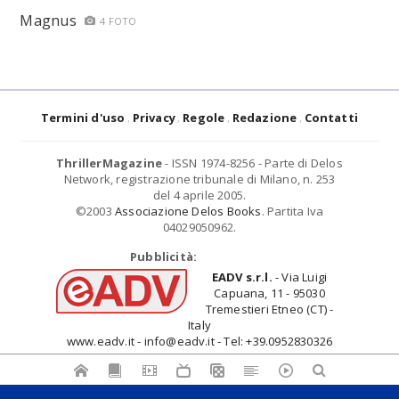
Magnus
4 FOTO
Termini d'uso
Privacy
Regole
Redazione
Contatti
ThrillerMagazine
- ISSN 1974-8256 - Parte di Delos
Network, registrazione tribunale di Milano, n. 253
del 4 aprile 2005.
©2003
Associazione Delos Books
. Partita Iva
04029050962.
Pubblicità:
EADV s.r.l.
- Via Luigi
Capuana, 11 - 95030
Tremestieri Etneo (CT) -
Italy
www.eadv.it - info@eadv.it - Tel: +39.0952830326