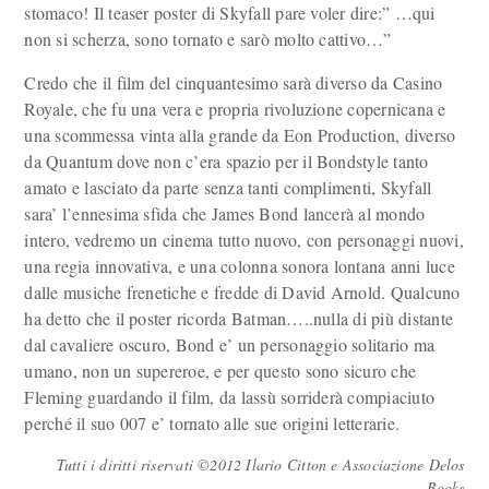
stomaco! Il teaser poster di Skyfall pare voler dire:” …qui
non si scherza, sono tornato e sarò molto cattivo…”
Credo che il film del cinquantesimo sarà diverso da Casino
Royale, che fu una vera e propria rivoluzione copernicana e
una scommessa vinta alla grande da Eon Production, diverso
da Quantum dove non c’era spazio per il Bondstyle tanto
amato e lasciato da parte senza tanti complimenti, Skyfall
sara’ l’ennesima sfida che James Bond lancerà al mondo
intero, vedremo un cinema tutto nuovo, con personaggi nuovi,
una regia innovativa, e una colonna sonora lontana anni luce
dalle musiche frenetiche e fredde di David Arnold. Qualcuno
ha detto che il poster ricorda Batman…..nulla di più distante
dal cavaliere oscuro, Bond e’ un personaggio solitario ma
umano, non un supereroe, e per questo sono sicuro che
Fleming guardando il film, da lassù sorriderà compiaciuto
perché il suo 007 e’ tornato alle sue origini letterarie.
Tutti i diritti riservati ©2012 Ilario Citton e Associazione Delos
Books