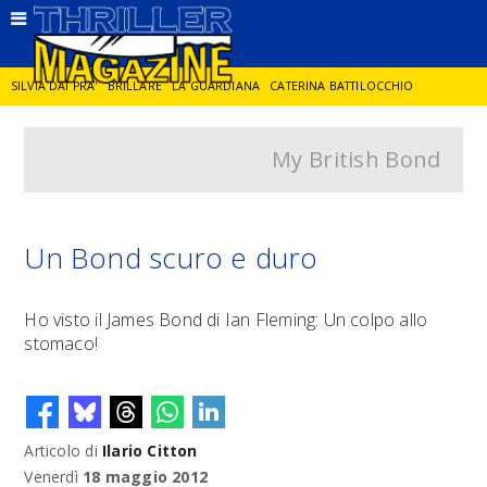
SILVIA DAI PRA'
BRILLARE
LA GUARDIANA
CATERINA BATTILOCCHIO
My British Bond
JORGE DIAZ
LA SPIA
DELITTO IN CORNICE
GIANCARLO DE CATALDO
DIEGO ZANDEL
GLI ANNI DI PIETRA
Un Bond scuro e duro
Ho visto il James Bond di Ian Fleming: Un colpo allo
stomaco!
Articolo di
Ilario Citton
Venerdì
18 maggio 2012