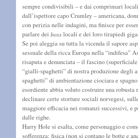
sempre condivisibili – e dai comprimari local
dall’ispettore capo Crumley – americana, donna
con perizia nelle indagini, ma finisce per esse
parlare dei
locali e dei loro tirapiedi gig
boss
Se poi aleggia su tutta la vicenda il sapore asp
sessuale della ricca Europa nella “indifesa” As
risaputa e denunciata – il fascino (superficiale
“gialli-spaghetti” di nostra produzione degli 
spaghetti” di ambientazione ciociara e spagnol
esordiente abbia voluto costruire una robusta r
declinare certe storture sociali norvegesi, sul
maggiore efficacia nei romanzi successivi, e p
dalle righe.
Harry Hole si esalta, come personaggio e co
sofferenza: fisica (non si contano le botte e an