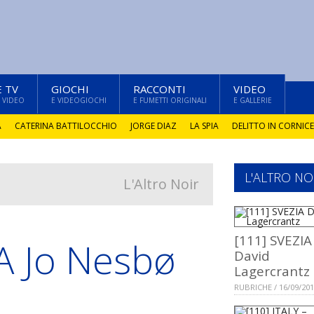
E TV
GIOCHI
RACCONTI
VIDEO
 VIDEO
E VIDEOGIOCHI
E FUMETTI ORIGINALI
E GALLERIE
A
CATERINA BATTILOCCHIO
JORGE DIAZ
LA SPIA
DELITTO IN CORNICE
L'ALTRO NO
L'Altro Noir
[111] SVEZIA
A Jo Nesbø
David
Lagercrantz
RUBRICHE / 16/09/20