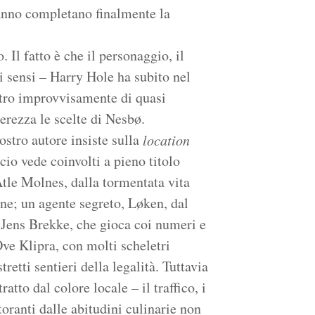
nno completano finalmente la
 Il fatto è che il personaggio, il
i i sensi – Harry Hole ha subito nel
etro improvvisamente di quasi
erezza le scelte di Nesbø.
ostro autore insiste sulla
location
cio vede coinvolti a pieno titolo
Atle Molnes, dalla tormentata vita
gine; un agente segreto, Løken, dal
 Jens Brekke, che gioca coi numeri e
ve Klipra, con molti scheletri
retti sentieri della legalità. Tuttavia
ratto dal colore locale – il traffico, i
toranti dalle abitudini culinarie non