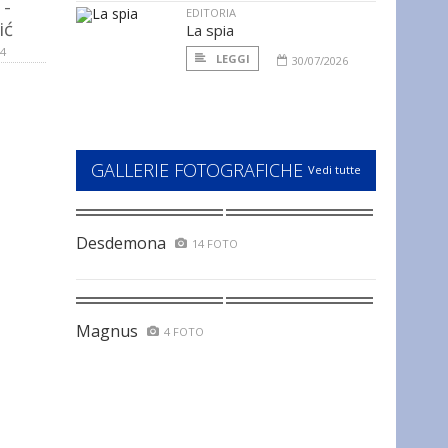
 -
EDITORIA
ić
La spia
14
LEGGI
30/07/2026
GALLERIE FOTOGRAFICHE
Vedi tutte
Desdemona
14 FOTO
Magnus
4 FOTO