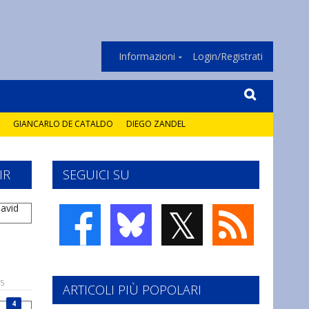
Informazioni
Login/Registrati
GIANCARLO DE CATALDO
DIEGO ZANDEL
IR
SEGUICI SU
𝕏
15
ARTICOLI PIÙ POPOLARI
4