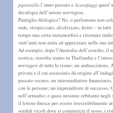
l’anno passato e
quest’a
pipistrello
Scarafaggi
decalogia dell’autore norvegese.
Puntiglio filologico? No, o perlomeno non solo.
rude, stropicciato, alcolizzato, ferito – in tutt
tempo una certa metamorfosi e ritornare indi
vent’anni non aiuta ad apprezzare nelle sua int
Ad esempio, dopo l’Australia dell’esordio, il n
esotica; stavolta siamo in Thailandia e l’intrec
norvegesi di tutte le risme: un ambasciatore, 
privata e il cui assassinio dà origine all’inda
passato oscuro; un intermediatore finanziario,
con le persone; un imprenditore di successo, O
nell’armadio; e quasi nessuno orbitante negli st
il lettore finisce per essere irresistibilmente att
sordidi vicoli dove si commercia il sesso, i ris