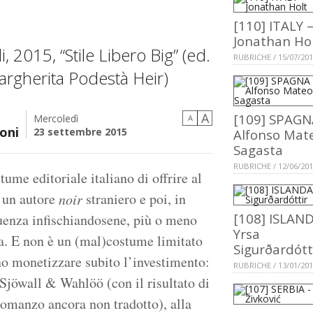
[110] ITALY 
Jonathan Ho
i, 2015, “Stile Libero Big” (ed.
RUBRICHE / 15/07/20
 Margherita Podestà Heir)
A
[109] SPAGN
Mercoledì
A
oni
23 settembre 2015
Alfonso Mat
Sagasta
RUBRICHE / 12/06/20
ume editoriale italiano di offrire al
i un autore
straniero e poi, in
noir
[108] ISLAND
quenza infischiandosene, più o meno
Yrsa
a. E non è un (mal)costume limitato
Sigurðardótt
ono monetizzare subito l’investimento:
RUBRICHE / 13/01/20
 Sjöwall & Wahlöö (con il risultato di
 romanzo ancora non tradotto), alla