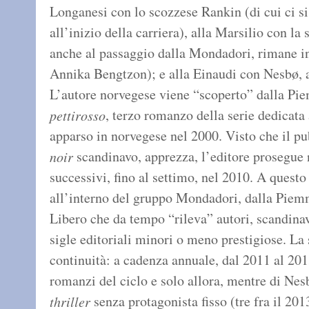
Longanesi con lo scozzese Rankin (di cui ci s
all’inizio della carriera), alla Marsilio con la
anche al passaggio dalla Mondadori, rimane ine
Annika Bengtzon); e alla Einaudi con Nesbø, 
L’autore norvegese viene “scoperto” dalla P
, terzo romanzo della serie dedicata
pettirosso
apparso in norvegese nel 2000. Visto che il pu
scandinavo, apprezza, l’editore prosegue 
noir
successivi, fino al settimo, nel 2010. A questo
all’interno del gruppo Mondadori, dalla Piemm
Libero che da tempo “rileva” autori, scandinavi
sigle editoriali minori o meno prestigiose. La 
continuità: a cadenza annuale, dal 2011 al 201
romanzi del ciclo e solo allora, mentre di Ne
senza protagonista fisso (tre fra il 2013
thriller