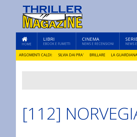
LIBRI
CINEMA
SERI
EBOOK E FUMETTI
NEWS E RECENSIONI
NEWS E
HOME
ARGOMENTI CALDI:
SILVIA DAI PRA'
BRILLARE
LA GUARDIAN
GLI ANNI DI PIETRA
[112] NORVEGI