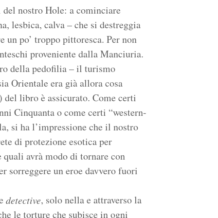
i del nostro Hole: a cominciare
, lesbica, calva – che si destreggia
re un po’ troppo pittoresca. Per non
anteschi proveniente dalla Manciuria.
ro della pedofilia – il turismo
ia Orientale era già allora cosa
) del libro è assicurato. Come certi
anni Cinquanta o come certi “western-
a, si ha l’impressione che il nostro
ete di protezione esotica per
le quali avrà modo di tornare con
er sorreggere un eroe davvero fuori
me
, solo nella e attraverso la
detective
che le torture che subisce in ogni