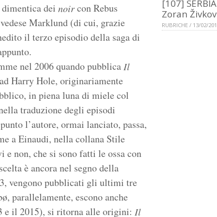
[107] SERBIA
i dimentica dei
con Rebus
noir
Zoran Živkov
 svedese Marklund (di cui, grazie
RUBRICHE / 13/02/20
dito il terzo episodio della saga di
appunto.
iemme nel 2006 quando pubblica
Il
 ad Harry Hole, originariamente
bblico, in piena luna di miele col
nella traduzione degli episodi
 punto l’autore, ormai lanciato, passa,
e a Einaudi, nella collana Stile
 e non, che si sono fatti le ossa con
scelta è ancora nel segno della
3, vengono pubblicati gli ultimi tre
sbø, parallelamente, escono anche
 e il 2015), si ritorna alle origini:
Il