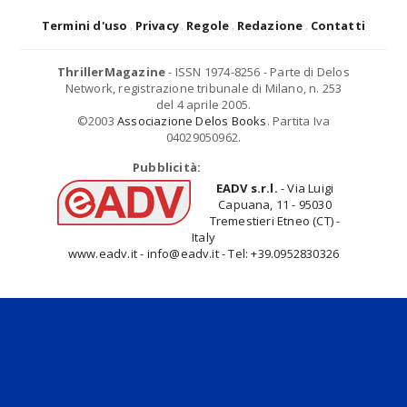
Termini d'uso
Privacy
Regole
Redazione
Contatti
ThrillerMagazine
- ISSN 1974-8256 - Parte di Delos
Network, registrazione tribunale di Milano, n. 253
del 4 aprile 2005.
©2003
Associazione Delos Books
. Partita Iva
04029050962.
Pubblicità:
EADV s.r.l.
- Via Luigi
Capuana, 11 - 95030
Tremestieri Etneo (CT) -
Italy
www.eadv.it - info@eadv.it - Tel: +39.0952830326