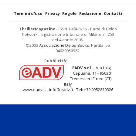
Termini d'uso
Privacy
Regole
Redazione
Contatti
ThrillerMagazine
- ISSN 1974-8256 - Parte di Delos
Network, registrazione tribunale di Milano, n. 253
del 4 aprile 2005.
©2003
Associazione Delos Books
. Partita Iva
04029050962.
Pubblicità:
EADV s.r.l.
- Via Luigi
Capuana, 11 - 95030
Tremestieri Etneo (CT) -
Italy
www.eadv.it - info@eadv.it - Tel: +39.0952830326