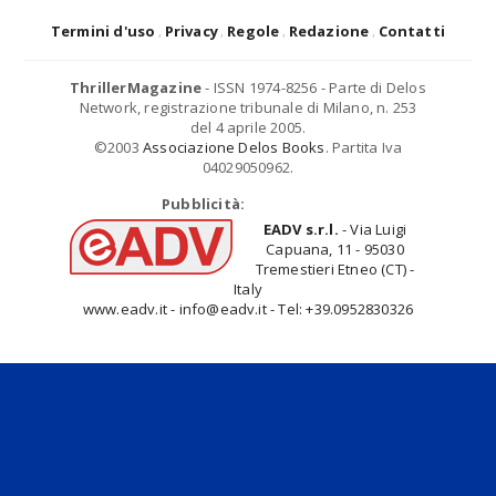
Termini d'uso
Privacy
Regole
Redazione
Contatti
ThrillerMagazine
- ISSN 1974-8256 - Parte di Delos
Network, registrazione tribunale di Milano, n. 253
del 4 aprile 2005.
©2003
Associazione Delos Books
. Partita Iva
04029050962.
Pubblicità:
EADV s.r.l.
- Via Luigi
Capuana, 11 - 95030
Tremestieri Etneo (CT) -
Italy
www.eadv.it - info@eadv.it - Tel: +39.0952830326