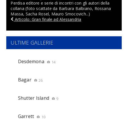
Perdisa editore e serie di incontri con gli autori della
collana (foto scattate da Barbara Balbiano, Rossana
Massa, Sacha Rosel, Mauro Smocovich...)
Articolo: Gran finale ad Alessandria
ULTIME GALLERIE
Desdemona
14
Bagar
26
Shutter Island
9
Garrett
10