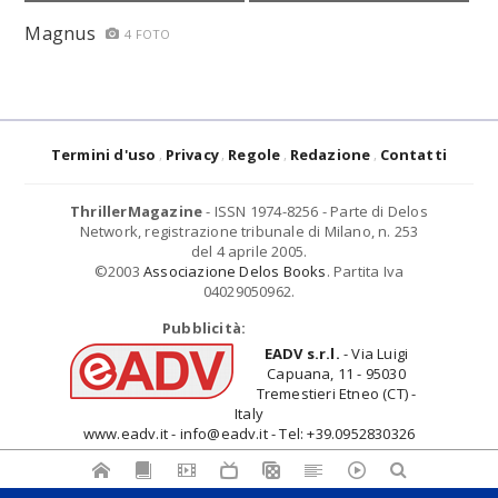
Magnus
4 FOTO
Termini d'uso
Privacy
Regole
Redazione
Contatti
ThrillerMagazine
- ISSN 1974-8256 - Parte di Delos
Network, registrazione tribunale di Milano, n. 253
del 4 aprile 2005.
©2003
Associazione Delos Books
. Partita Iva
04029050962.
Pubblicità:
EADV s.r.l.
- Via Luigi
Capuana, 11 - 95030
Tremestieri Etneo (CT) -
Italy
www.eadv.it - info@eadv.it - Tel: +39.0952830326