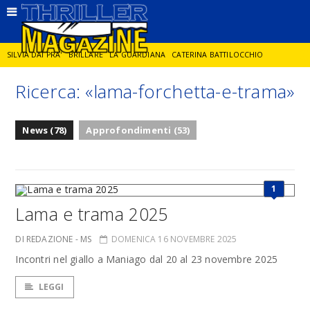
SILVIA DAI PRA'
BRILLARE
LA GUARDIANA
CATERINA BATTILOCCHIO
Ricerca: «lama-forchetta-e-trama»
JORGE DIAZ
LA SPIA
DELITTO IN CORNICE
GIANCARLO DE CATALDO
News (78)
Approfondimenti (53)
DIEGO ZANDEL
GLI ANNI DI PIETRA
1
Lama e trama 2025
DI REDAZIONE - MS
DOMENICA 16 NOVEMBRE 2025
Incontri nel giallo a Maniago dal 20 al 23 novembre 2025
LEGGI